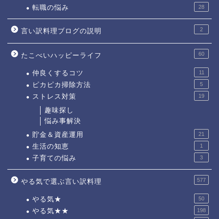
転職の悩み
28
2
言い訳料理ブログの説明
60
たこべいハッピーライフ
仲良くするコツ
11
ピカピカ掃除方法
5
ストレス対策
19
趣味探し
悩み事解決
貯金＆資産運用
21
生活の知恵
1
子育ての悩み
3
577
やる気で選ぶ言い訳料理
やる気★
50
やる気★★
198