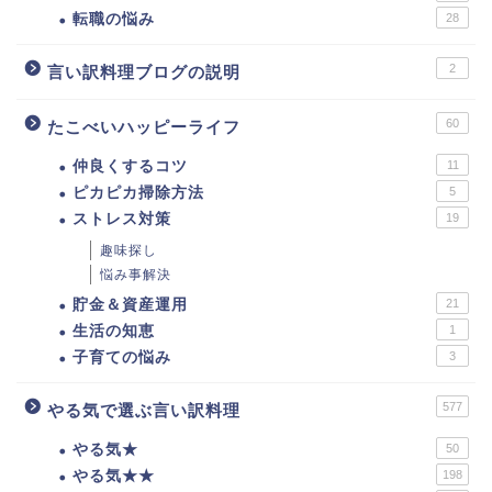
転職の悩み
28
2
言い訳料理ブログの説明
60
たこべいハッピーライフ
仲良くするコツ
11
ピカピカ掃除方法
5
ストレス対策
19
趣味探し
悩み事解決
貯金＆資産運用
21
生活の知恵
1
子育ての悩み
3
577
やる気で選ぶ言い訳料理
やる気★
50
やる気★★
198