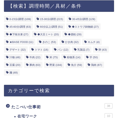
【検索】調理時間／具材／条件
0-15分/調理
(109)
15-30分/調理
(215)
30-45分/調理
(129)
45-60分/調理
(63)
60分以上/調理
(51)
◆ストウブ鋳物鍋
(27)
◆下味冷凍
(27)
◆大豆ミート
(20)
◆酒粕
(29)
★BASE FOOD
(11)
きのこ
(53)
ひき肉
(32)
キムチ
(4)
デザート
(32)
トマト
(16)
パン
(12)
乳製品
(7)
卵
(43)
汁物
(48)
牛肉
(22)
米
(75)
粉物系
(14)
芋
(50)
豆腐
(20)
豚肉
(63)
野菜
(194)
魚介
(59)
鶏肉
(87)
麺
(48)
カテゴリーで検索
38
たこべい仕事術
在宅ワーク
10