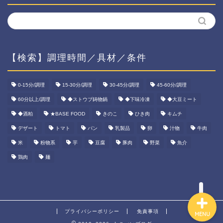
【検索】調理時間／具材／条件
ホーム
0-15分/調理
15-30分/調理
30-45分/調理
45-60分/調理
60分以上/調理
◆ストウブ鋳物鍋
◆下味冷凍
◆大豆ミート
資産運用
◆酒粕
★BASE FOOD
きのこ
ひき肉
キムチ
ダイエット
デザート
トマト
パン
乳製品
卵
汁物
牛肉
米
粉物系
芋
豆腐
豚肉
野菜
魚介
宅食ご飯
鶏肉
麺
プライバシーポリシー
免責事項
MENU