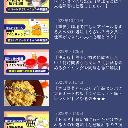
レッションの対処法【撃退法とは？
人格障害に仕返ししたい！】
2023年10月1日
【重要】職場で忙しいアピールをす
る人への対処法【うざい？男女共に
仕事ができない人の心理とは？】
2023年9月25日
【決定版】筋トレ前後に飲酒した
い！何時間後なら良い？【お酒を飲
めるタイミングや間隔を徹底解説】
2023年9月17日
【実は野菜たっぷり？】高タンパク
大豆ミート炒飯【ダイエット・筋ト
レレシピ】／やる気★★★
2023年9月10日
【ＨＳＰ】買い物に行っただけで疲
れる人の対処法【なぜ疲れるの？病