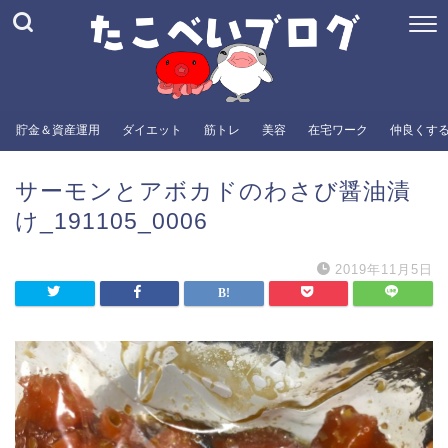
貯金＆資産運用
ダイエット
筋トレ
美容
在宅ワーク
仲良くす
サーモンとアボカドのわさび醤油漬
け_191105_0006
2019年11月5日