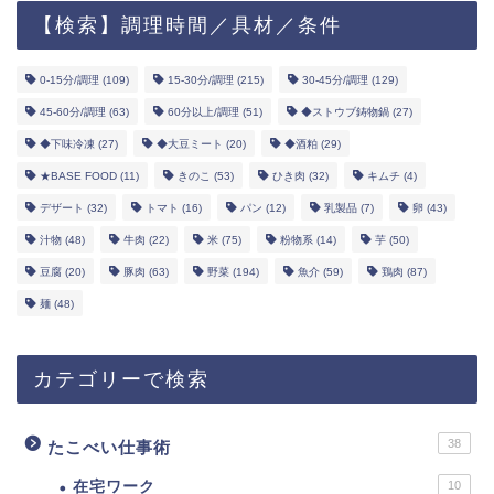
【検索】調理時間／具材／条件
0-15分/調理
(109)
15-30分/調理
(215)
30-45分/調理
(129)
45-60分/調理
(63)
60分以上/調理
(51)
◆ストウブ鋳物鍋
(27)
◆下味冷凍
(27)
◆大豆ミート
(20)
◆酒粕
(29)
★BASE FOOD
(11)
きのこ
(53)
ひき肉
(32)
キムチ
(4)
デザート
(32)
トマト
(16)
パン
(12)
乳製品
(7)
卵
(43)
汁物
(48)
牛肉
(22)
米
(75)
粉物系
(14)
芋
(50)
豆腐
(20)
豚肉
(63)
野菜
(194)
魚介
(59)
鶏肉
(87)
麺
(48)
カテゴリーで検索
38
たこべい仕事術
在宅ワーク
10