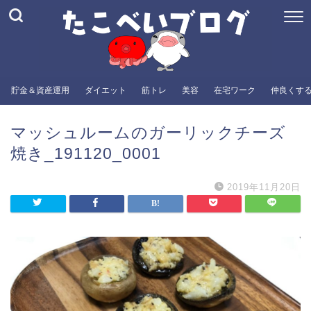
貯金＆資産運用
ダイエット
筋トレ
美容
在宅ワーク
仲良くす
マッシュルームのガーリックチーズ
焼き_191120_0001
2019年11月20日