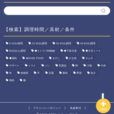
【検索】調理時間／具材／条件
ホーム
0-15分/調理
15-30分/調理
30-45分/調理
45-60分/調理
60分以上/調理
◆ストウブ鋳物鍋
◆下味冷凍
◆大豆ミート
資産運用
◆酒粕
★BASE FOOD
きのこ
ひき肉
キムチ
ダイエット
デザート
トマト
パン
乳製品
卵
汁物
牛肉
米
粉物系
芋
豆腐
豚肉
野菜
魚介
宅食ご飯
鶏肉
麺
プライバシーポリシー
免責事項
MENU