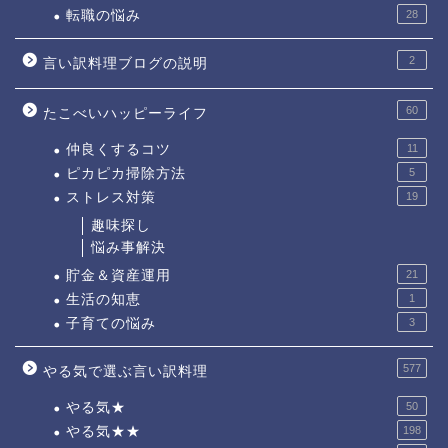
転職の悩み
28
2
言い訳料理ブログの説明
60
たこべいハッピーライフ
仲良くするコツ
11
ピカピカ掃除方法
5
ストレス対策
19
趣味探し
悩み事解決
貯金＆資産運用
21
生活の知恵
1
子育ての悩み
3
577
やる気で選ぶ言い訳料理
やる気★
50
やる気★★
198