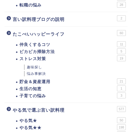
転職の悩み
28
2
言い訳料理ブログの説明
60
たこべいハッピーライフ
仲良くするコツ
11
ピカピカ掃除方法
5
ストレス対策
19
趣味探し
悩み事解決
貯金＆資産運用
21
生活の知恵
1
子育ての悩み
3
577
やる気で選ぶ言い訳料理
やる気★
50
やる気★★
198