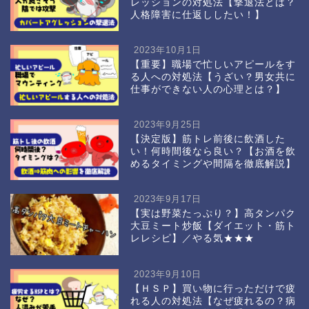
レッションの対処法【撃退法とは？
人格障害に仕返ししたい！】
2023年10月1日
【重要】職場で忙しいアピールをす
る人への対処法【うざい？男女共に
仕事ができない人の心理とは？】
2023年9月25日
【決定版】筋トレ前後に飲酒した
い！何時間後なら良い？【お酒を飲
めるタイミングや間隔を徹底解説】
2023年9月17日
【実は野菜たっぷり？】高タンパク
大豆ミート炒飯【ダイエット・筋ト
レレシピ】／やる気★★★
2023年9月10日
【ＨＳＰ】買い物に行っただけで疲
れる人の対処法【なぜ疲れるの？病