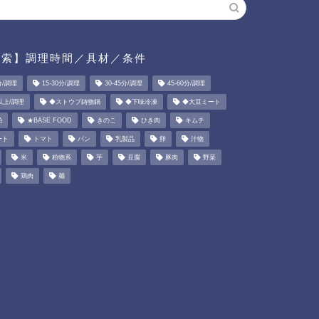
検索】調理時間／具材／条件
分/調理
15-30分/調理
30-45分/調理
45-60分/調理
以上/調理
◆ストウブ鋳物鍋
◆下味冷凍
◆大豆ミート
粕
★BASE FOOD
きのこ
ひき肉
キムチ
ート
トマト
パン
乳製品
卵
汁物
米
粉物系
芋
豆腐
豚肉
野菜
鶏肉
麺