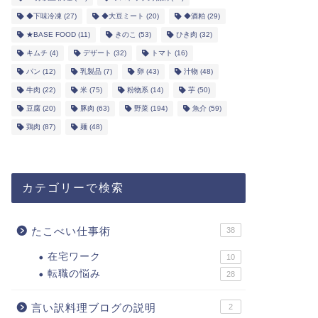
◆下味冷凍
(27)
◆大豆ミート
(20)
◆酒粕
(29)
★BASE FOOD
(11)
きのこ
(53)
ひき肉
(32)
キムチ
(4)
デザート
(32)
トマト
(16)
パン
(12)
乳製品
(7)
卵
(43)
汁物
(48)
牛肉
(22)
米
(75)
粉物系
(14)
芋
(50)
豆腐
(20)
豚肉
(63)
野菜
(194)
魚介
(59)
鶏肉
(87)
麺
(48)
カテゴリーで検索
たこべい仕事術
38
在宅ワーク
10
転職の悩み
28
言い訳料理ブログの説明
2