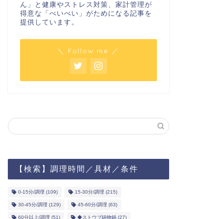
ん」と健康やストレス対策、家計管理が
得意な「べいべい」がためになる記事を
提供しています。
＼ Follow me ／
【検索】調理時間／具材／条件
0-15分/調理
(109)
15-30分/調理
(215)
30-45分/調理
(129)
45-60分/調理
(63)
60分以上/調理
(51)
◆ストウブ鋳物鍋
(27)