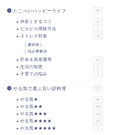
たこべいハッピーライフ
60
仲良くするコツ
11
ピカピカ掃除方法
5
ストレス対策
19
趣味探し
悩み事解決
貯金＆資産運用
21
生活の知恵
1
子育ての悩み
3
やる気で選ぶ言い訳料理
577
やる気★
50
やる気★★
198
やる気★★★
314
やる気★★★★
14
やる気★★★★★
1