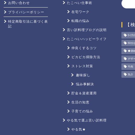
お問い合わせ
たこべい仕事術
在宅ワーク
プライバシーポリシー
転職の悩み
特定商取引法に基づく表
【
記
言い訳料理ブログの説明
0-15
たこべいハッピーライフ
60分
仲良くするコツ
◆酒
ピカピカ掃除方法
デザ
ストレス対策
牛肉
魚介
趣味探し
悩み事解決
貯金＆資産運用
生活の知恵
子育ての悩み
やる気で選ぶ言い訳料理
やる気★