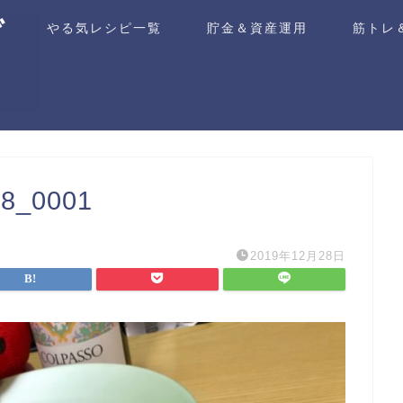
ム
やる気レシピ一覧
貯金＆資産運用
筋トレ
_0001
2019年12月28日