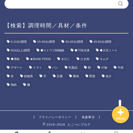
【検索】調理時間／具材／条件
ホーム
0-15分/調理
15-30分/調理
30-45分/調理
45-60分/調理
60分以上/調理
◆ストウブ鋳物鍋
◆下味冷凍
◆大豆ミート
資産運用
◆酒粕
★BASE FOOD
きのこ
ひき肉
キムチ
ダイエット
デザート
トマト
パン
乳製品
卵
汁物
牛肉
米
粉物系
芋
豆腐
豚肉
野菜
魚介
宅食ご飯
鶏肉
麺
プライバシーポリシー
免責事項
MENU
2019–2026 たこべいブログ