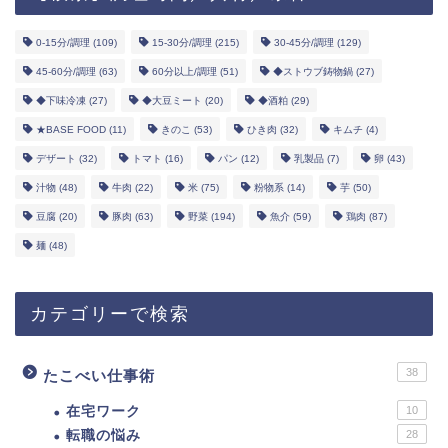
0-15分/調理
(109)
15-30分/調理
(215)
30-45分/調理
(129)
45-60分/調理
(63)
60分以上/調理
(51)
◆ストウブ鋳物鍋
(27)
◆下味冷凍
(27)
◆大豆ミート
(20)
◆酒粕
(29)
★BASE FOOD
(11)
きのこ
(53)
ひき肉
(32)
キムチ
(4)
デザート
(32)
トマト
(16)
パン
(12)
乳製品
(7)
卵
(43)
汁物
(48)
牛肉
(22)
米
(75)
粉物系
(14)
芋
(50)
豆腐
(20)
豚肉
(63)
野菜
(194)
魚介
(59)
鶏肉
(87)
麺
(48)
カテゴリーで検索
38
たこべい仕事術
在宅ワーク
10
転職の悩み
28