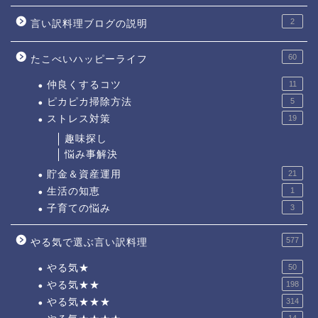
2
言い訳料理ブログの説明
60
たこべいハッピーライフ
仲良くするコツ
11
ピカピカ掃除方法
5
ストレス対策
19
趣味探し
悩み事解決
貯金＆資産運用
21
生活の知恵
1
子育ての悩み
3
577
やる気で選ぶ言い訳料理
やる気★
50
やる気★★
198
やる気★★★
314
14