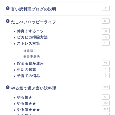
2
言い訳料理ブログの説明
60
たこべいハッピーライフ
仲良くするコツ
11
ピカピカ掃除方法
5
ストレス対策
19
趣味探し
悩み事解決
貯金＆資産運用
21
生活の知恵
1
子育ての悩み
3
577
やる気で選ぶ言い訳料理
やる気★
50
やる気★★
198
やる気★★★
314