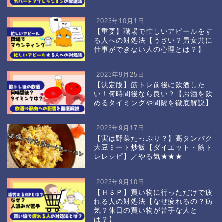
2023年10月1日
【重要】職場で忙しいアピールをす
る人への対処法【うざい？男女共に
仕事ができない人の心理とは？】
2023年9月25日
【決定版】筋トレ前後に飲酒した
い！何時間後なら良い？【お酒を飲
めるタイミングや間隔を徹底解説】
2023年9月17日
【実は野菜たっぷり？】高タンパク
大豆ミート炒飯【ダイエット・筋ト
レレシピ】／やる気★★★
2023年9月10日
【ＨＳＰ】買い物に行っただけで疲
れる人の対処法【なぜ疲れるの？病
気？休日の買い物が苦手な人と
は？】