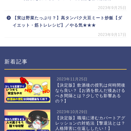
2023年9月25日
【実は野菜たっぷり？】高タンパク大豆ミート炒飯【ダ
イエット・筋トレレシピ】／やる気★★★
2023年9月17日
新着記事
2023年11月25日
【決定版】飲酒後の授乳は何時間後
なら良い？【お酒を飲んだ後あける
べき間隔とは？少しでも影響ある
の？】
2023年10月29日
【決定版】職場に潜むカバートアグ
レッションの対処法【撃退法とは？
人格障害に仕返ししたい！】