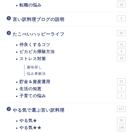
転職の悩み
28
2
言い訳料理ブログの説明
60
たこべいハッピーライフ
仲良くするコツ
11
ピカピカ掃除方法
5
ストレス対策
19
趣味探し
悩み事解決
貯金＆資産運用
21
生活の知恵
1
子育ての悩み
3
577
やる気で選ぶ言い訳料理
やる気★
50
やる気★★
198