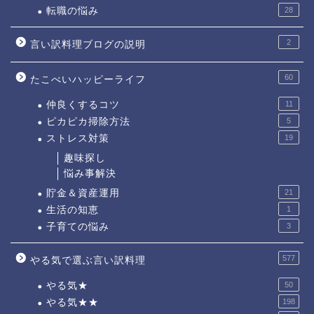
転職の悩み
28
2
言い訳料理ブログの説明
60
たこべいハッピーライフ
仲良くするコツ
11
ピカピカ掃除方法
5
ストレス対策
19
趣味探し
悩み事解決
貯金＆資産運用
21
生活の知恵
1
子育ての悩み
3
577
やる気で選ぶ言い訳料理
やる気★
50
やる気★★
198