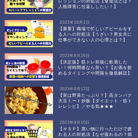
レッションの対処法【撃退法とは？
人格障害に仕返ししたい！】
2023年10月1日
【重要】職場で忙しいアピールをす
る人への対処法【うざい？男女共に
仕事ができない人の心理とは？】
2023年9月25日
【決定版】筋トレ前後に飲酒した
い！何時間後なら良い？【お酒を飲
めるタイミングや間隔を徹底解説】
2023年9月17日
【実は野菜たっぷり？】高タンパク
大豆ミート炒飯【ダイエット・筋ト
レレシピ】／やる気★★★
2023年9月10日
【ＨＳＰ】買い物に行っただけで疲
れる人の対処法【なぜ疲れるの？病