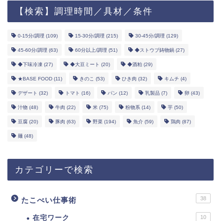
【検索】調理時間／具材／条件
0-15分/調理
(109)
15-30分/調理
(215)
30-45分/調理
(129)
45-60分/調理
(63)
60分以上/調理
(51)
◆ストウブ鋳物鍋
(27)
◆下味冷凍
(27)
◆大豆ミート
(20)
◆酒粕
(29)
★BASE FOOD
(11)
きのこ
(53)
ひき肉
(32)
キムチ
(4)
デザート
(32)
トマト
(16)
パン
(12)
乳製品
(7)
卵
(43)
汁物
(48)
牛肉
(22)
米
(75)
粉物系
(14)
芋
(50)
豆腐
(20)
豚肉
(63)
野菜
(194)
魚介
(59)
鶏肉
(87)
麺
(48)
カテゴリーで検索
38
たこべい仕事術
在宅ワーク
10