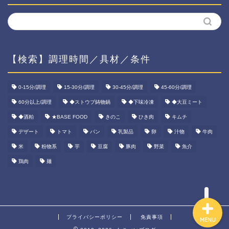
【検索】調理時間／具材／条件
ホーム
0-15分/調理
15-30分/調理
30-45分/調理
45-60分/調理
60分以上/調理
◆ストウブ鋳物鍋
◆下味冷凍
◆大豆ミート
資産運用
◆酒粕
★BASE FOOD
きのこ
ひき肉
キムチ
ダイエット
デザート
トマト
パン
乳製品
卵
汁物
牛肉
米
粉物系
芋
豆腐
豚肉
野菜
魚介
宅食ご飯
鶏肉
麺
プライバシーポリシー
免責事項
MENU