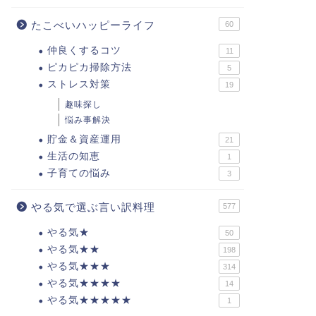
たこべいハッピーライフ
60
仲良くするコツ
11
ピカピカ掃除方法
5
ストレス対策
19
趣味探し
悩み事解決
貯金＆資産運用
21
生活の知恵
1
子育ての悩み
3
やる気で選ぶ言い訳料理
577
やる気★
50
やる気★★
198
やる気★★★
314
やる気★★★★
14
やる気★★★★★
1