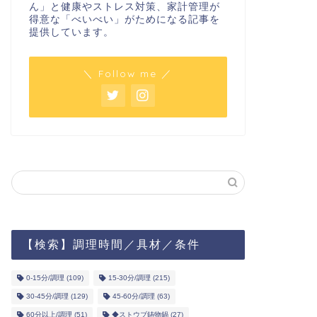
ん」と健康やストレス対策、家計管理が
得意な「べいべい」がためになる記事を
提供しています。
＼ Follow me ／
【検索】調理時間／具材／条件
0-15分/調理
(109)
15-30分/調理
(215)
30-45分/調理
(129)
45-60分/調理
(63)
60分以上/調理
(51)
◆ストウブ鋳物鍋
(27)