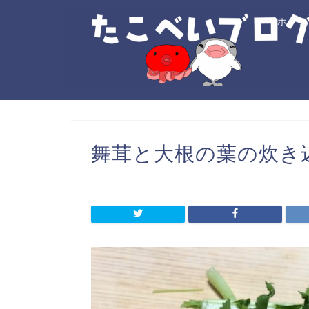
ホー
舞茸と大根の葉の炊き込みご