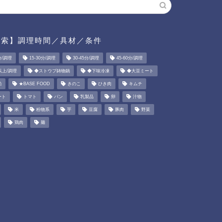
検索】調理時間／具材／条件
分/調理
15-30分/調理
30-45分/調理
45-60分/調理
以上/調理
◆ストウブ鋳物鍋
◆下味冷凍
◆大豆ミート
粕
★BASE FOOD
きのこ
ひき肉
キムチ
ート
トマト
パン
乳製品
卵
汁物
米
粉物系
芋
豆腐
豚肉
野菜
鶏肉
麺