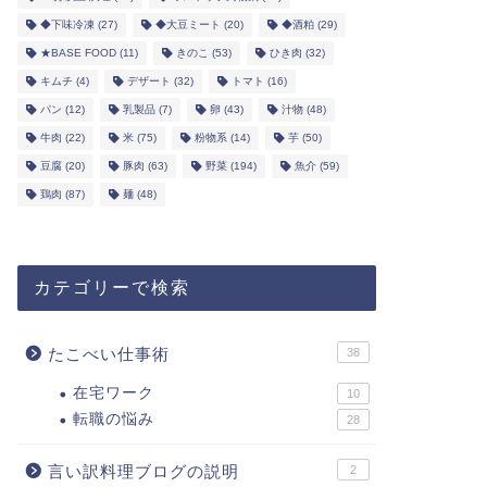
◆下味冷凍
(27)
◆大豆ミート
(20)
◆酒粕
(29)
★BASE FOOD
(11)
きのこ
(53)
ひき肉
(32)
キムチ
(4)
デザート
(32)
トマト
(16)
パン
(12)
乳製品
(7)
卵
(43)
汁物
(48)
牛肉
(22)
米
(75)
粉物系
(14)
芋
(50)
豆腐
(20)
豚肉
(63)
野菜
(194)
魚介
(59)
鶏肉
(87)
麺
(48)
カテゴリーで検索
たこべい仕事術
38
在宅ワーク
10
転職の悩み
28
言い訳料理ブログの説明
2