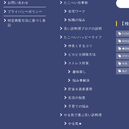
お問い合わせ
たこべい仕事術
在宅ワーク
プライバシーポリシー
転職の悩み
特定商取引法に基づく表
【
記
言い訳料理ブログの説明
0-15
たこべいハッピーライフ
60分
仲良くするコツ
◆酒
ピカピカ掃除方法
デザ
ストレス対策
牛肉
魚介
趣味探し
悩み事解決
貯金＆資産運用
生活の知恵
子育ての悩み
やる気で選ぶ言い訳料理
やる気★