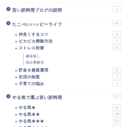
2
言い訳料理ブログの説明
60
たこべいハッピーライフ
仲良くするコツ
11
ピカピカ掃除方法
5
ストレス対策
19
趣味探し
悩み事解決
貯金＆資産運用
21
生活の知恵
1
子育ての悩み
3
577
やる気で選ぶ言い訳料理
やる気★
50
やる気★★
198
やる気★★★
314