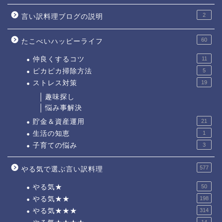
2
言い訳料理ブログの説明
60
たこべいハッピーライフ
仲良くするコツ
11
ピカピカ掃除方法
5
ストレス対策
19
趣味探し
悩み事解決
貯金＆資産運用
21
生活の知恵
1
子育ての悩み
3
577
やる気で選ぶ言い訳料理
やる気★
50
やる気★★
198
やる気★★★
314
14