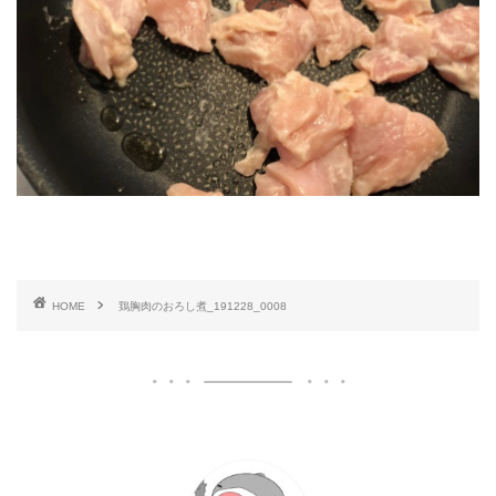
HOME
鶏胸肉のおろし煮_191228_0008