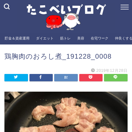
貯金＆資産運用
ダイエット
筋トレ
美容
在宅ワーク
仲良くす
鶏胸肉のおろし煮_191228_0008
2019年12月28日