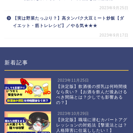
2023年9月25日
【実は野菜たっぷり？】高タンパク大豆ミート炒飯【ダ
イエット・筋トレレシピ】／やる気★★★
2023年9月17日
新着記事
2023年11月25日
【決定版】飲酒後の授乳は何時間後
なら良い？【お酒を飲んだ後あける
べき間隔とは？少しでも影響ある
の？】
2023年10月29日
【決定版】職場に潜むカバートアグ
レッションの対処法【撃退法とは？
人格障害に仕返ししたい！】