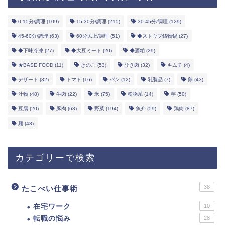
0-15分/調理
(109)
15-30分/調理
(215)
30-45分/調理
(129)
45-60分/調理
(63)
60分以上/調理
(51)
◆ストウブ鋳物鍋
(27)
◆下味冷凍
(27)
◆大豆ミート
(20)
◆酒粕
(29)
★BASE FOOD
(11)
きのこ
(53)
ひき肉
(32)
キムチ
(4)
デザート
(32)
トマト
(16)
パン
(12)
乳製品
(7)
卵
(43)
汁物
(48)
牛肉
(22)
米
(75)
粉物系
(14)
芋
(50)
豆腐
(20)
豚肉
(63)
野菜
(194)
魚介
(59)
鶏肉
(87)
麺
(48)
カテゴリーで検索
38
たこべい仕事術
在宅ワーク
10
転職の悩み
28