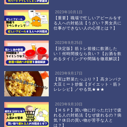
2023年10月1日
【重要】職場で忙しいアピールをす
る人への対処法【うざい？男女共に
仕事ができない人の心理とは？】
2023年9月25日
【決定版】筋トレ前後に飲酒した
い！何時間後なら良い？【お酒を飲
めるタイミングや間隔を徹底解説】
2023年9月17日
【実は野菜たっぷり？】高タンパク
大豆ミート炒飯【ダイエット・筋ト
レレシピ】／やる気★★★
2023年9月10日
【ＨＳＰ】買い物に行っただけで疲
れる人の対処法【なぜ疲れるの？病
気？休日の買い物が苦手な人と
は？】