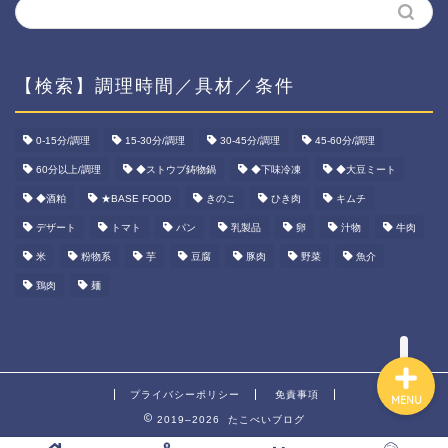
【検索】調理時間／具材／条件
ホーム
0-15分/調理
15-30分/調理
30-45分/調理
45-60分/調理
60分以上/調理
◆ストウブ鋳物鍋
◆下味冷凍
◆大豆ミート
資産運用
◆酒粕
★BASE FOOD
きのこ
ひき肉
キムチ
ダイエット
デザート
トマト
パン
乳製品
卵
汁物
牛肉
米
粉物系
芋
豆腐
豚肉
野菜
魚介
宅食ご飯
鶏肉
麺
プライバシーポリシー
免責事項
MENU
2019–2026 たこべいブログ