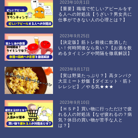
2023年10月1日
【重要】職場で忙しいアピールをす
る人への対処法【うざい？男女共に
仕事ができない人の心理とは？】
2023年9月25日
【決定版】筋トレ前後に飲酒した
い！何時間後なら良い？【お酒を飲
めるタイミングや間隔を徹底解説】
2023年9月17日
【実は野菜たっぷり？】高タンパク
大豆ミート炒飯【ダイエット・筋ト
レレシピ】／やる気★★★
2023年9月10日
【ＨＳＰ】買い物に行っただけで疲
れる人の対処法【なぜ疲れるの？病
気？休日の買い物が苦手な人と
は？】