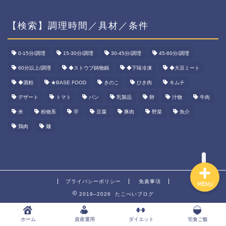
【検索】調理時間／具材／条件
ホーム
0-15分/調理
15-30分/調理
30-45分/調理
45-60分/調理
60分以上/調理
◆ストウブ鋳物鍋
◆下味冷凍
◆大豆ミート
資産運用
◆酒粕
★BASE FOOD
きのこ
ひき肉
キムチ
ダイエット
デザート
トマト
パン
乳製品
卵
汁物
牛肉
米
粉物系
芋
豆腐
豚肉
野菜
魚介
宅食ご飯
鶏肉
麺
プライバシーポリシー
免責事項
MENU
2019–2026 たこべいブログ
ホーム
資産運用
ダイエット
宅食ご飯