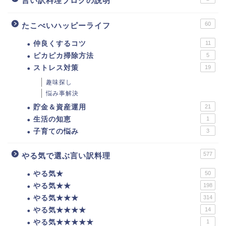
言い訳料理ブログの説明
60
たこべいハッピーライフ
仲良くするコツ
11
ピカピカ掃除方法
5
ストレス対策
19
趣味探し
悩み事解決
貯金＆資産運用
21
生活の知恵
1
子育ての悩み
3
577
やる気で選ぶ言い訳料理
やる気★
50
やる気★★
198
やる気★★★
314
やる気★★★★
14
やる気★★★★★
1