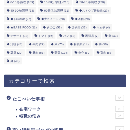
0-15分/調理
(109)
15-30分/調理
(215)
30-45分/調理
(129)
45-60分/調理
(63)
60分以上/調理
(51)
◆ストウブ鋳物鍋
(27)
◆下味冷凍
(27)
◆大豆ミート
(20)
◆酒粕
(29)
★BASE FOOD
(11)
きのこ
(53)
ひき肉
(32)
キムチ
(4)
デザート
(32)
トマト
(16)
パン
(12)
乳製品
(7)
卵
(43)
汁物
(48)
牛肉
(22)
米
(75)
粉物系
(14)
芋
(50)
豆腐
(20)
豚肉
(63)
野菜
(194)
魚介
(59)
鶏肉
(87)
麺
(48)
カテゴリーで検索
38
たこべい仕事術
在宅ワーク
10
転職の悩み
28
2