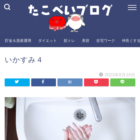
貯金＆資産運用
ダイエット
筋トレ
美容
在宅ワーク
仲良くす
いかすみ４
2023年8月16日