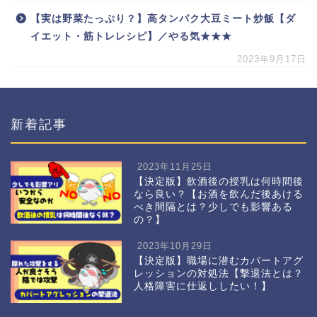
【実は野菜たっぷり？】高タンパク大豆ミート炒飯【ダ
イエット・筋トレレシピ】／やる気★★★
2023年9月17日
新着記事
2023年11月25日
【決定版】飲酒後の授乳は何時間後
なら良い？【お酒を飲んだ後あける
べき間隔とは？少しでも影響ある
の？】
2023年10月29日
【決定版】職場に潜むカバートアグ
レッションの対処法【撃退法とは？
人格障害に仕返ししたい！】