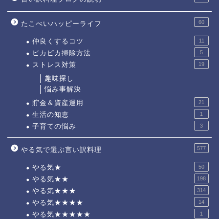
60
たこべいハッピーライフ
仲良くするコツ
11
ピカピカ掃除方法
5
ストレス対策
19
趣味探し
悩み事解決
貯金＆資産運用
21
生活の知恵
1
子育ての悩み
3
577
やる気で選ぶ言い訳料理
やる気★
50
やる気★★
198
やる気★★★
314
やる気★★★★
14
やる気★★★★★
1