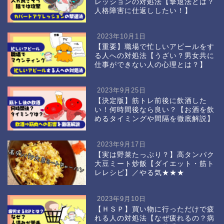
レッションの対処法【撃退法とは？
人格障害に仕返ししたい！】
2023年10月1日
【重要】職場で忙しいアピールをす
る人への対処法【うざい？男女共に
仕事ができない人の心理とは？】
2023年9月25日
【決定版】筋トレ前後に飲酒した
い！何時間後なら良い？【お酒を飲
めるタイミングや間隔を徹底解説】
2023年9月17日
【実は野菜たっぷり？】高タンパク
大豆ミート炒飯【ダイエット・筋ト
レレシピ】／やる気★★★
2023年9月10日
【ＨＳＰ】買い物に行っただけで疲
れる人の対処法【なぜ疲れるの？病