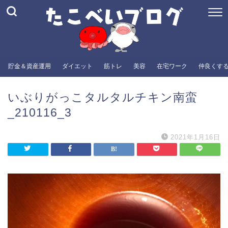
貯金＆資産運用
ダイエット
筋トレ
美容
在宅ワーク
仲良くす
いぶりがっこタルタルチキン南蛮
_210116_3
2021年1月16日