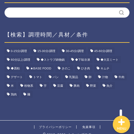
【検索】調理時間／具材／条件
ホーム
0-15分/調理
15-30分/調理
30-45分/調理
45-60分/調理
60分以上/調理
◆ストウブ鋳物鍋
◆下味冷凍
◆大豆ミート
資産運用
◆酒粕
★BASE FOOD
きのこ
ひき肉
キムチ
ダイエット
デザート
トマト
パン
乳製品
卵
汁物
牛肉
米
粉物系
芋
豆腐
豚肉
野菜
魚介
宅食ご飯
鶏肉
麺
プライバシーポリシー
免責事項
MENU