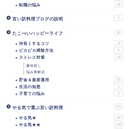
転職の悩み
28
2
言い訳料理ブログの説明
60
たこべいハッピーライフ
仲良くするコツ
11
ピカピカ掃除方法
5
ストレス対策
19
趣味探し
悩み事解決
貯金＆資産運用
21
生活の知恵
1
子育ての悩み
3
577
やる気で選ぶ言い訳料理
やる気★
50
やる気★★
198