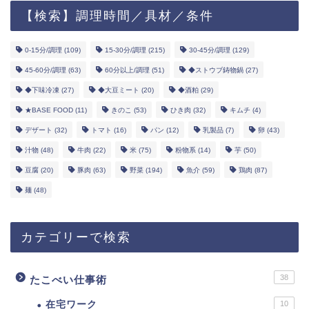
【検索】調理時間／具材／条件
0-15分/調理
(109)
15-30分/調理
(215)
30-45分/調理
(129)
45-60分/調理
(63)
60分以上/調理
(51)
◆ストウブ鋳物鍋
(27)
◆下味冷凍
(27)
◆大豆ミート
(20)
◆酒粕
(29)
★BASE FOOD
(11)
きのこ
(53)
ひき肉
(32)
キムチ
(4)
デザート
(32)
トマト
(16)
パン
(12)
乳製品
(7)
卵
(43)
汁物
(48)
牛肉
(22)
米
(75)
粉物系
(14)
芋
(50)
豆腐
(20)
豚肉
(63)
野菜
(194)
魚介
(59)
鶏肉
(87)
麺
(48)
カテゴリーで検索
38
たこべい仕事術
在宅ワーク
10