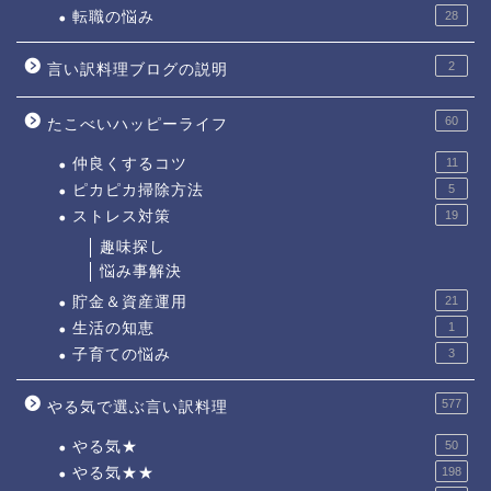
転職の悩み
28
2
言い訳料理ブログの説明
60
たこべいハッピーライフ
仲良くするコツ
11
ピカピカ掃除方法
5
ストレス対策
19
趣味探し
悩み事解決
貯金＆資産運用
21
生活の知恵
1
子育ての悩み
3
577
やる気で選ぶ言い訳料理
やる気★
50
やる気★★
198