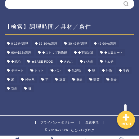
【検索】調理時間／具材／条件
ホーム
0-15分/調理
15-30分/調理
30-45分/調理
45-60分/調理
60分以上/調理
◆ストウブ鋳物鍋
◆下味冷凍
◆大豆ミート
資産運用
◆酒粕
★BASE FOOD
きのこ
ひき肉
キムチ
ダイエット
デザート
トマト
パン
乳製品
卵
汁物
牛肉
米
粉物系
芋
豆腐
豚肉
野菜
魚介
宅食ご飯
鶏肉
麺
プライバシーポリシー
免責事項
MENU
2019–2026 たこべいブログ