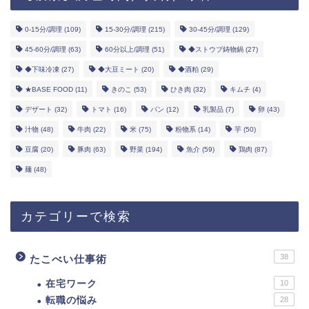
0-15分/調理
(109)
15-30分/調理
(215)
30-45分/調理
(129)
45-60分/調理
(63)
60分以上/調理
(51)
◆ストウブ鋳物鍋
(27)
◆下味冷凍
(27)
◆大豆ミート
(20)
◆酒粕
(29)
★BASE FOOD
(11)
きのこ
(53)
ひき肉
(32)
キムチ
(4)
デザート
(32)
トマト
(16)
パン
(12)
乳製品
(7)
卵
(43)
汁物
(48)
牛肉
(22)
米
(75)
粉物系
(14)
芋
(50)
豆腐
(20)
豚肉
(63)
野菜
(194)
魚介
(59)
鶏肉
(87)
麺
(48)
カテゴリーで検索
38
たこべい仕事術
在宅ワーク
10
転職の悩み
28