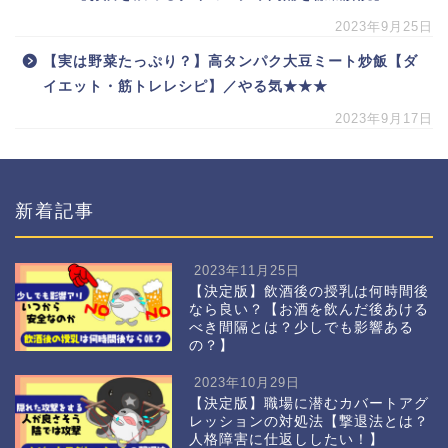
2023年9月25日
【実は野菜たっぷり？】高タンパク大豆ミート炒飯【ダ
イエット・筋トレレシピ】／やる気★★★
2023年9月17日
新着記事
2023年11月25日
【決定版】飲酒後の授乳は何時間後
なら良い？【お酒を飲んだ後あける
べき間隔とは？少しでも影響ある
の？】
2023年10月29日
【決定版】職場に潜むカバートアグ
レッションの対処法【撃退法とは？
人格障害に仕返ししたい！】