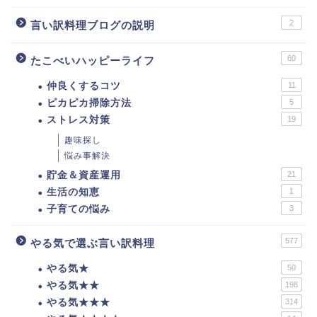
2
言い訳料理ブログの説明
60
たこべいハッピーライフ
仲良くするコツ
11
ピカピカ掃除方法
5
ストレス対策
19
趣味探し
悩み事解決
貯金＆資産運用
21
生活の知恵
1
子育ての悩み
3
577
やる気で選ぶ言い訳料理
やる気★
50
やる気★★
198
やる気★★★
314