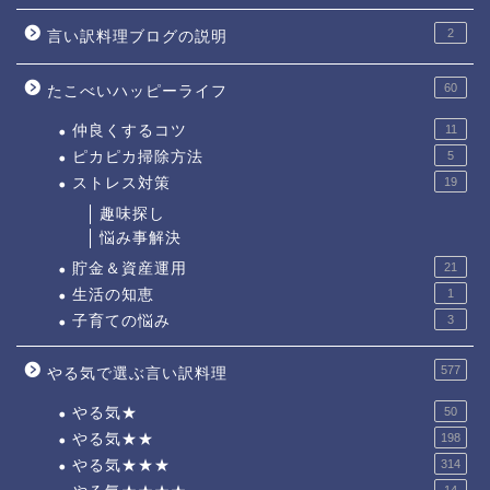
2
言い訳料理ブログの説明
60
たこべいハッピーライフ
仲良くするコツ
11
ピカピカ掃除方法
5
ストレス対策
19
趣味探し
悩み事解決
貯金＆資産運用
21
生活の知恵
1
子育ての悩み
3
577
やる気で選ぶ言い訳料理
やる気★
50
やる気★★
198
やる気★★★
314
14