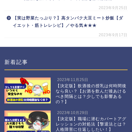
2023年9月25日
【実は野菜たっぷり？】高タンパク大豆ミート炒飯【ダ
イエット・筋トレレシピ】／やる気★★★
2023年9月17日
新着記事
2023年11月25日
【決定版】飲酒後の授乳は何時間後
なら良い？【お酒を飲んだ後あける
べき間隔とは？少しでも影響ある
の？】
2023年10月29日
【決定版】職場に潜むカバートアグ
レッションの対処法【撃退法とは？
人格障害に仕返ししたい！】