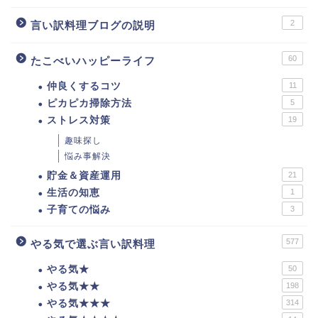
2
言い訳料理ブログの説明
60
たこべいハッピーライフ
仲良くするコツ
11
ピカピカ掃除方法
5
ストレス対策
19
趣味探し
悩み事解決
貯金＆資産運用
21
生活の知恵
1
子育ての悩み
3
577
やる気で選ぶ言い訳料理
やる気★
50
やる気★★
198
やる気★★★
314