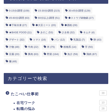
0-15分/調理
(109)
15-30分/調理
(215)
30-45分/調理
(129)
45-60分/調理
(63)
60分以上/調理
(51)
◆ストウブ鋳物鍋
(27)
◆下味冷凍
(27)
◆大豆ミート
(20)
◆酒粕
(29)
★BASE FOOD
(11)
きのこ
(53)
ひき肉
(32)
キムチ
(4)
デザート
(32)
トマト
(16)
パン
(12)
乳製品
(7)
卵
(43)
汁物
(48)
牛肉
(22)
米
(75)
粉物系
(14)
芋
(50)
豆腐
(20)
豚肉
(63)
野菜
(194)
魚介
(59)
鶏肉
(87)
麺
(48)
カテゴリーで検索
38
たこべい仕事術
在宅ワーク
10
転職の悩み
28