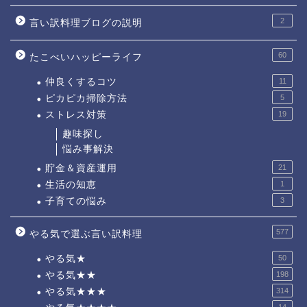
2
言い訳料理ブログの説明
60
たこべいハッピーライフ
仲良くするコツ
11
ピカピカ掃除方法
5
ストレス対策
19
趣味探し
悩み事解決
貯金＆資産運用
21
生活の知恵
1
子育ての悩み
3
577
やる気で選ぶ言い訳料理
やる気★
50
やる気★★
198
やる気★★★
314
14