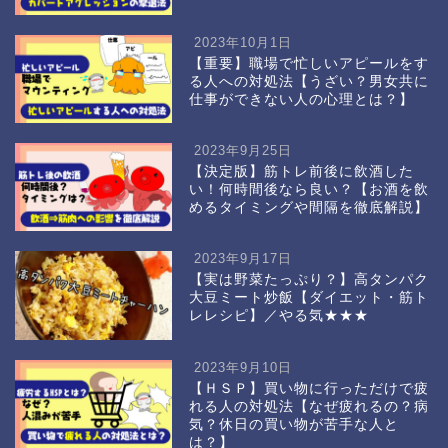
2023年10月1日
【重要】職場で忙しいアピールをす
る人への対処法【うざい？男女共に
仕事ができない人の心理とは？】
2023年9月25日
【決定版】筋トレ前後に飲酒した
い！何時間後なら良い？【お酒を飲
めるタイミングや間隔を徹底解説】
2023年9月17日
【実は野菜たっぷり？】高タンパク
大豆ミート炒飯【ダイエット・筋ト
レレシピ】／やる気★★★
2023年9月10日
【ＨＳＰ】買い物に行っただけで疲
れる人の対処法【なぜ疲れるの？病
気？休日の買い物が苦手な人と
は？】