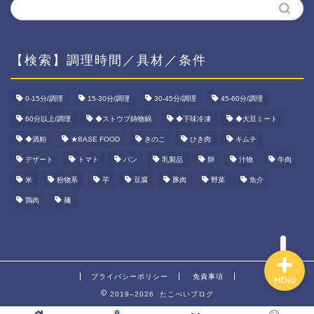
【検索】調理時間／具材／条件
ホーム
0-15分/調理
15-30分/調理
30-45分/調理
45-60分/調理
60分以上/調理
◆ストウブ鋳物鍋
◆下味冷凍
◆大豆ミート
資産運用
◆酒粕
★BASE FOOD
きのこ
ひき肉
キムチ
ダイエット
デザート
トマト
パン
乳製品
卵
汁物
牛肉
米
粉物系
芋
豆腐
豚肉
野菜
魚介
宅食ご飯
鶏肉
麺
プライバシーポリシー
免責事項
MENU
2019–2026 たこべいブログ