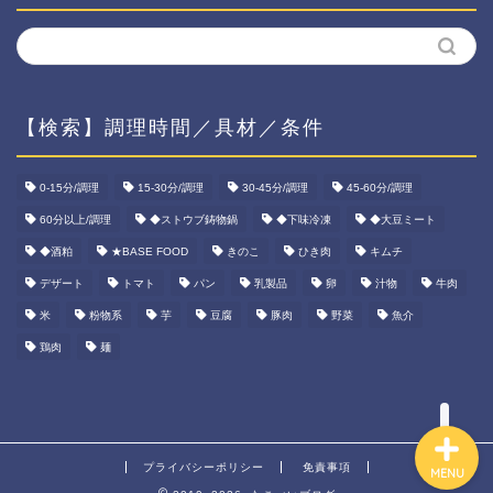
【検索】調理時間／具材／条件
ホーム
0-15分/調理
15-30分/調理
30-45分/調理
45-60分/調理
60分以上/調理
◆ストウブ鋳物鍋
◆下味冷凍
◆大豆ミート
資産運用
◆酒粕
★BASE FOOD
きのこ
ひき肉
キムチ
ダイエット
デザート
トマト
パン
乳製品
卵
汁物
牛肉
米
粉物系
芋
豆腐
豚肉
野菜
魚介
宅食ご飯
鶏肉
麺
プライバシーポリシー
免責事項
MENU