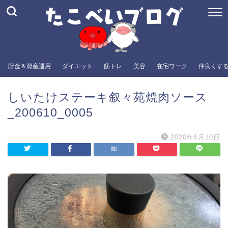
貯金＆資産運用
ダイエット
筋トレ
美容
在宅ワーク
仲良くす
しいたけステーキ叙々苑焼肉ソース
_200610_0005
2020年6月10日