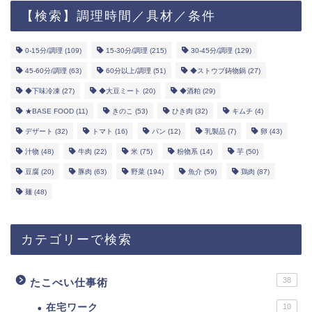
【検索】調理時間／具材／条件
0-15分/調理
(109)
15-30分/調理
(215)
30-45分/調理
(129)
45-60分/調理
(63)
60分以上/調理
(51)
◆ストウブ鋳物鍋
(27)
◆下味冷凍
(27)
◆大豆ミート
(20)
◆酒粕
(29)
★BASE FOOD
(11)
きのこ
(53)
ひき肉
(32)
キムチ
(4)
デザート
(32)
トマト
(16)
パン
(12)
乳製品
(7)
卵
(43)
汁物
(48)
牛肉
(22)
米
(75)
粉物系
(14)
芋
(50)
豆腐
(20)
豚肉
(63)
野菜
(194)
魚介
(59)
鶏肉
(87)
麺
(48)
カテゴリーで検索
38
たこべい仕事術
在宅ワーク
10