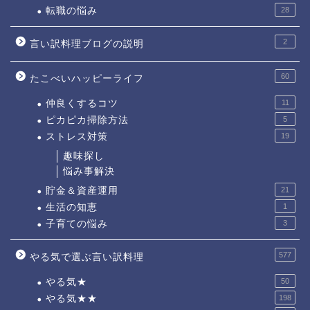
転職の悩み
28
2
言い訳料理ブログの説明
60
たこべいハッピーライフ
仲良くするコツ
11
ピカピカ掃除方法
5
ストレス対策
19
趣味探し
悩み事解決
貯金＆資産運用
21
生活の知恵
1
子育ての悩み
3
577
やる気で選ぶ言い訳料理
やる気★
50
やる気★★
198