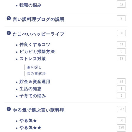
転職の悩み
28
2
言い訳料理ブログの説明
60
たこべいハッピーライフ
仲良くするコツ
11
ピカピカ掃除方法
5
ストレス対策
19
趣味探し
悩み事解決
貯金＆資産運用
21
生活の知恵
1
子育ての悩み
3
577
やる気で選ぶ言い訳料理
やる気★
50
やる気★★
198