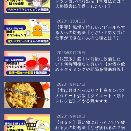
レッションの対処法【撃退法とは？
人格障害に仕返ししたい！】
2023年10月1日
【重要】職場で忙しいアピールをす
る人への対処法【うざい？男女共に
仕事ができない人の心理とは？】
2023年9月25日
【決定版】筋トレ前後に飲酒した
い！何時間後なら良い？【お酒を飲
めるタイミングや間隔を徹底解説】
2023年9月17日
【実は野菜たっぷり？】高タンパク
大豆ミート炒飯【ダイエット・筋ト
レレシピ】／やる気★★★
2023年9月10日
【ＨＳＰ】買い物に行っただけで疲
れる人の対処法【なぜ疲れるの？病