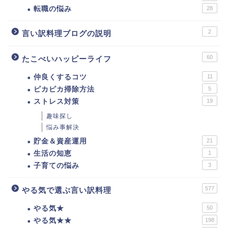
転職の悩み
28
2
言い訳料理ブログの説明
60
たこべいハッピーライフ
仲良くするコツ
11
ピカピカ掃除方法
5
ストレス対策
19
趣味探し
悩み事解決
貯金＆資産運用
21
生活の知恵
1
子育ての悩み
3
577
やる気で選ぶ言い訳料理
やる気★
50
やる気★★
198