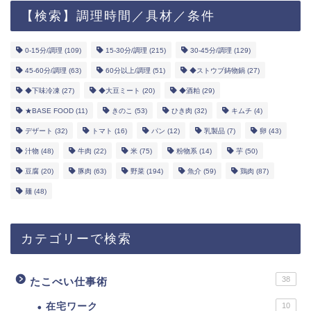
【検索】調理時間／具材／条件
0-15分/調理
(109)
15-30分/調理
(215)
30-45分/調理
(129)
45-60分/調理
(63)
60分以上/調理
(51)
◆ストウブ鋳物鍋
(27)
◆下味冷凍
(27)
◆大豆ミート
(20)
◆酒粕
(29)
★BASE FOOD
(11)
きのこ
(53)
ひき肉
(32)
キムチ
(4)
デザート
(32)
トマト
(16)
パン
(12)
乳製品
(7)
卵
(43)
汁物
(48)
牛肉
(22)
米
(75)
粉物系
(14)
芋
(50)
豆腐
(20)
豚肉
(63)
野菜
(194)
魚介
(59)
鶏肉
(87)
麺
(48)
カテゴリーで検索
38
たこべい仕事術
在宅ワーク
10