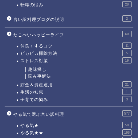
転職の悩み
28
2
言い訳料理ブログの説明
60
たこべいハッピーライフ
仲良くするコツ
11
ピカピカ掃除方法
5
ストレス対策
19
趣味探し
悩み事解決
貯金＆資産運用
21
生活の知恵
1
子育ての悩み
3
577
やる気で選ぶ言い訳料理
やる気★
50
やる気★★
198