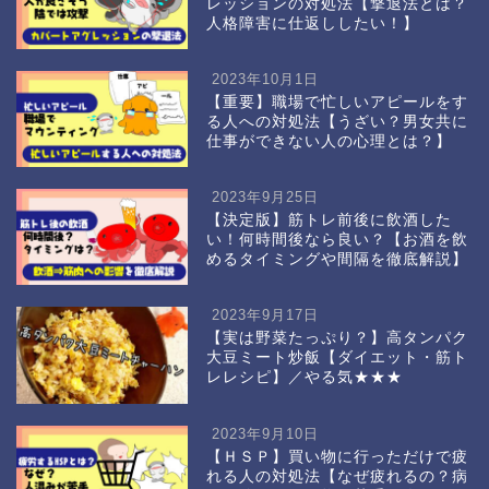
レッションの対処法【撃退法とは？
人格障害に仕返ししたい！】
2023年10月1日
【重要】職場で忙しいアピールをす
る人への対処法【うざい？男女共に
仕事ができない人の心理とは？】
2023年9月25日
【決定版】筋トレ前後に飲酒した
い！何時間後なら良い？【お酒を飲
めるタイミングや間隔を徹底解説】
2023年9月17日
【実は野菜たっぷり？】高タンパク
大豆ミート炒飯【ダイエット・筋ト
レレシピ】／やる気★★★
2023年9月10日
【ＨＳＰ】買い物に行っただけで疲
れる人の対処法【なぜ疲れるの？病