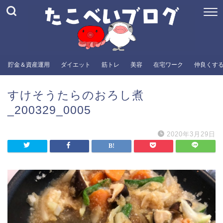
貯金＆資産運用
ダイエット
筋トレ
美容
在宅ワーク
仲良くす
すけそうたらのおろし煮
_200329_0005
2020年3月29日