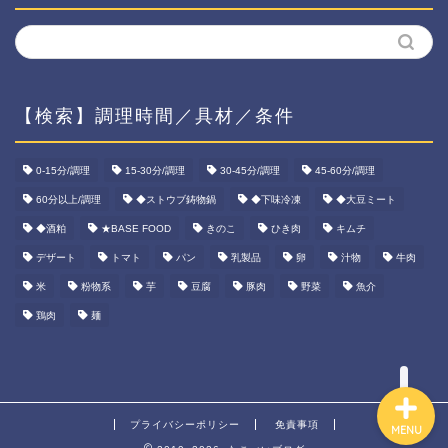
【検索】調理時間／具材／条件
ホーム
0-15分/調理
15-30分/調理
30-45分/調理
45-60分/調理
60分以上/調理
◆ストウブ鋳物鍋
◆下味冷凍
◆大豆ミート
資産運用
◆酒粕
★BASE FOOD
きのこ
ひき肉
キムチ
ダイエット
デザート
トマト
パン
乳製品
卵
汁物
牛肉
米
粉物系
芋
豆腐
豚肉
野菜
魚介
宅食ご飯
鶏肉
麺
プライバシーポリシー
免責事項
MENU