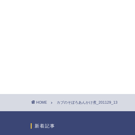
HOME
カブのそぼろあんかけ煮_201129_13
新着記事