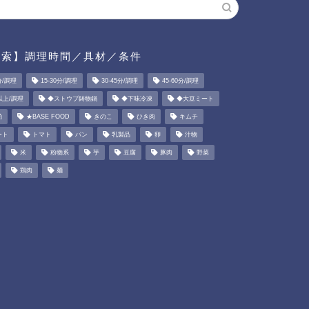
検索】調理時間／具材／条件
分/調理
15-30分/調理
30-45分/調理
45-60分/調理
以上/調理
◆ストウブ鋳物鍋
◆下味冷凍
◆大豆ミート
粕
★BASE FOOD
きのこ
ひき肉
キムチ
ート
トマト
パン
乳製品
卵
汁物
米
粉物系
芋
豆腐
豚肉
野菜
鶏肉
麺