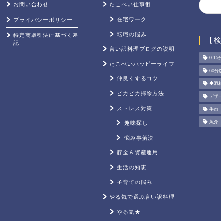
お問い合わせ
たこべい仕事術
在宅ワーク
プライバシーポリシー
転職の悩み
特定商取引法に基づく表
【
記
言い訳料理ブログの説明
0-15
たこべいハッピーライフ
60分
仲良くするコツ
◆酒
ピカピカ掃除方法
デザ
ストレス対策
牛肉
魚介
趣味探し
悩み事解決
貯金＆資産運用
生活の知恵
子育ての悩み
やる気で選ぶ言い訳料理
やる気★