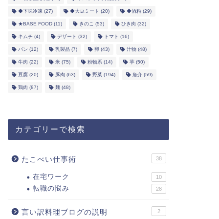
◆下味冷凍
(27)
◆大豆ミート
(20)
◆酒粕
(29)
★BASE FOOD
(11)
きのこ
(53)
ひき肉
(32)
キムチ
(4)
デザート
(32)
トマト
(16)
パン
(12)
乳製品
(7)
卵
(43)
汁物
(48)
牛肉
(22)
米
(75)
粉物系
(14)
芋
(50)
豆腐
(20)
豚肉
(63)
野菜
(194)
魚介
(59)
鶏肉
(87)
麺
(48)
カテゴリーで検索
たこべい仕事術
38
在宅ワーク
10
転職の悩み
28
言い訳料理ブログの説明
2