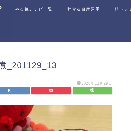
ム
やる気レシピ一覧
貯金＆資産運用
筋トレ
01129_13
2020年11月29日