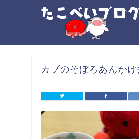
ホー
カブのそぼろあんかけ煮_2