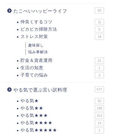
たこべいハッピーライフ
60
仲良くするコツ
11
ピカピカ掃除方法
5
ストレス対策
19
趣味探し
悩み事解決
貯金＆資産運用
21
生活の知恵
1
子育ての悩み
3
やる気で選ぶ言い訳料理
577
やる気★
50
やる気★★
198
やる気★★★
314
やる気★★★★
14
やる気★★★★★
1