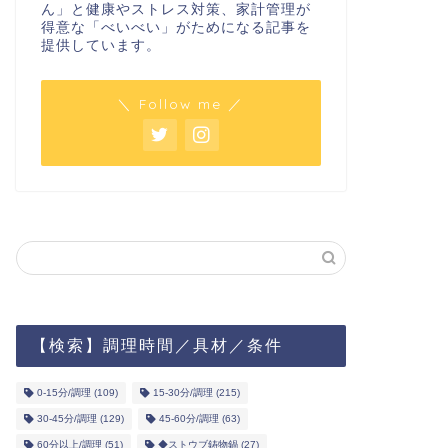
ん」と健康やストレス対策、家計管理が
得意な「べいべい」がためになる記事を
提供しています。
＼ Follow me ／
【検索】調理時間／具材／条件
0-15分/調理
(109)
15-30分/調理
(215)
30-45分/調理
(129)
45-60分/調理
(63)
60分以上/調理
(51)
◆ストウブ鋳物鍋
(27)