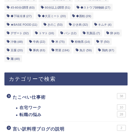
45-60分/調理
(63)
60分以上/調理
(51)
◆ストウブ鋳物鍋
(27)
◆下味冷凍
(27)
◆大豆ミート
(20)
◆酒粕
(29)
★BASE FOOD
(11)
きのこ
(53)
ひき肉
(32)
キムチ
(4)
デザート
(32)
トマト
(16)
パン
(12)
乳製品
(7)
卵
(43)
汁物
(48)
牛肉
(22)
米
(75)
粉物系
(14)
芋
(50)
豆腐
(20)
豚肉
(63)
野菜
(194)
魚介
(59)
鶏肉
(87)
麺
(48)
カテゴリーで検索
38
たこべい仕事術
在宅ワーク
10
転職の悩み
28
2
言い訳料理ブログの説明