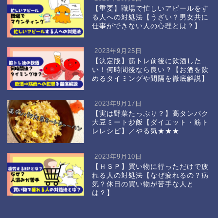
【重要】職場で忙しいアピールをす
る人への対処法【うざい？男女共に
仕事ができない人の心理とは？】
2023年9月25日
【決定版】筋トレ前後に飲酒した
い！何時間後なら良い？【お酒を飲
めるタイミングや間隔を徹底解説】
2023年9月17日
【実は野菜たっぷり？】高タンパク
大豆ミート炒飯【ダイエット・筋ト
レレシピ】／やる気★★★
2023年9月10日
【ＨＳＰ】買い物に行っただけで疲
れる人の対処法【なぜ疲れるの？病
気？休日の買い物が苦手な人と
は？】