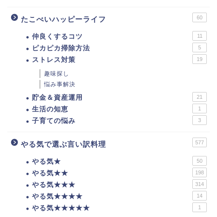
60
たこべいハッピーライフ
仲良くするコツ
11
ピカピカ掃除方法
5
ストレス対策
19
趣味探し
悩み事解決
貯金＆資産運用
21
生活の知恵
1
子育ての悩み
3
577
やる気で選ぶ言い訳料理
やる気★
50
やる気★★
198
やる気★★★
314
やる気★★★★
14
やる気★★★★★
1