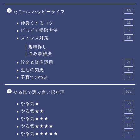
60
たこべいハッピーライフ
仲良くするコツ
11
ピカピカ掃除方法
5
ストレス対策
19
趣味探し
悩み事解決
貯金＆資産運用
21
生活の知恵
1
子育ての悩み
3
577
やる気で選ぶ言い訳料理
やる気★
50
やる気★★
198
やる気★★★
314
やる気★★★★
14
やる気★★★★★
1