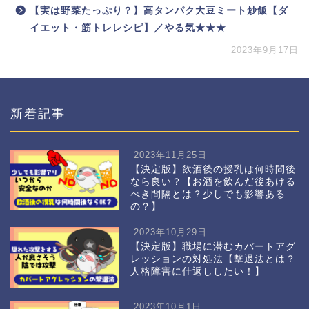
【実は野菜たっぷり？】高タンパク大豆ミート炒飯【ダ
イエット・筋トレレシピ】／やる気★★★
2023年9月17日
新着記事
2023年11月25日
【決定版】飲酒後の授乳は何時間後
なら良い？【お酒を飲んだ後あける
べき間隔とは？少しでも影響ある
の？】
2023年10月29日
【決定版】職場に潜むカバートアグ
レッションの対処法【撃退法とは？
人格障害に仕返ししたい！】
2023年10月1日