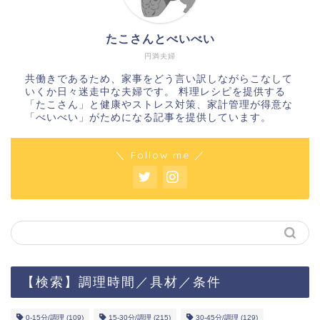
たこさんとべいべい
円満夫婦
共働きであるため、家事をどう言い訳しながらこなして
いくか日々迷走中な夫婦です。 料理レシピを提供する
「たこさん」と健康やストレス対策、家計管理が得意な
「べいべい」がためになる記事を提供しています。
＼ Follow me ／
【検索】調理時間／具材／条件
0-15分/調理
(109)
15-30分/調理
(215)
30-45分/調理
(129)