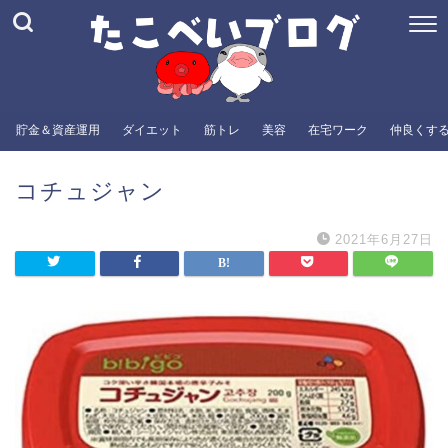
貯金＆資産運用
ダイエット
筋トレ
美容
在宅ワーク
仲良くす
コチュジャン
2021年6月27日