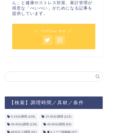
ん」と健康やストレス対策、家計管理が
得意な「べいべい」がためになる記事を
提供しています。
＼ Follow me ／
【検索】調理時間／具材／条件
0-15分/調理
(109)
15-30分/調理
(215)
30-45分/調理
(129)
45-60分/調理
(63)
60分以上/調理
(51)
◆ストウブ鋳物鍋
(27)