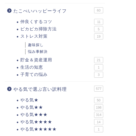
たこべいハッピーライフ
60
仲良くするコツ
11
ピカピカ掃除方法
5
ストレス対策
19
趣味探し
悩み事解決
貯金＆資産運用
21
生活の知恵
1
子育ての悩み
3
やる気で選ぶ言い訳料理
577
やる気★
50
やる気★★
198
やる気★★★
314
やる気★★★★
14
やる気★★★★★
1