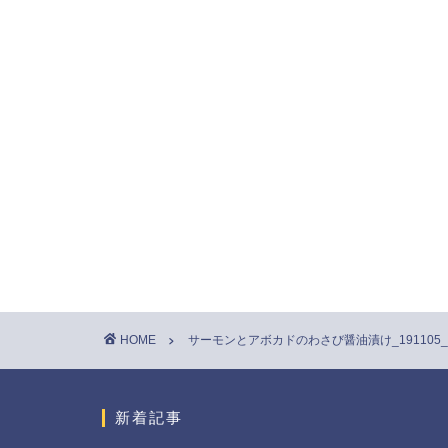
HOME
サーモンとアボカドのわさび醤油漬け_191105_0
新着記事