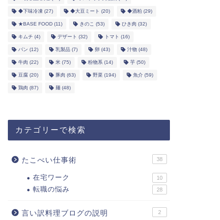
◆下味冷凍
(27)
◆大豆ミート
(20)
◆酒粕
(29)
★BASE FOOD
(11)
きのこ
(53)
ひき肉
(32)
キムチ
(4)
デザート
(32)
トマト
(16)
パン
(12)
乳製品
(7)
卵
(43)
汁物
(48)
牛肉
(22)
米
(75)
粉物系
(14)
芋
(50)
豆腐
(20)
豚肉
(63)
野菜
(194)
魚介
(59)
鶏肉
(87)
麺
(48)
カテゴリーで検索
たこべい仕事術
38
在宅ワーク
10
転職の悩み
28
言い訳料理ブログの説明
2