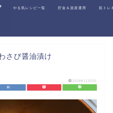
ム
やる気レシピ一覧
貯金＆資産運用
筋トレ
わさび醤油漬け
2019年11月5日