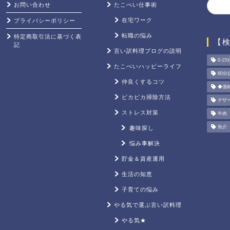
お問い合わせ
たこべい仕事術
在宅ワーク
プライバシーポリシー
転職の悩み
特定商取引法に基づく表
【
記
言い訳料理ブログの説明
0-15
たこべいハッピーライフ
60分
仲良くするコツ
◆酒
ピカピカ掃除方法
デザ
ストレス対策
牛肉
魚介
趣味探し
悩み事解決
貯金＆資産運用
生活の知恵
子育ての悩み
やる気で選ぶ言い訳料理
やる気★