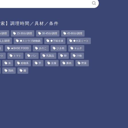
検索】調理時間／具材／条件
分/調理
15-30分/調理
30-45分/調理
45-60分/調理
以上/調理
◆ストウブ鋳物鍋
◆下味冷凍
◆大豆ミート
粕
★BASE FOOD
きのこ
ひき肉
キムチ
ート
トマト
パン
乳製品
卵
汁物
米
粉物系
芋
豆腐
豚肉
野菜
鶏肉
麺