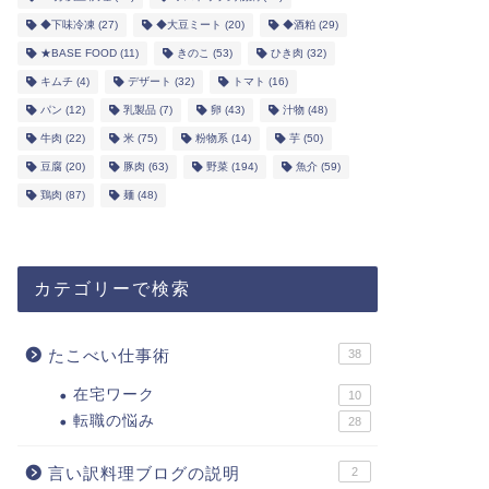
◆下味冷凍
(27)
◆大豆ミート
(20)
◆酒粕
(29)
★BASE FOOD
(11)
きのこ
(53)
ひき肉
(32)
キムチ
(4)
デザート
(32)
トマト
(16)
パン
(12)
乳製品
(7)
卵
(43)
汁物
(48)
牛肉
(22)
米
(75)
粉物系
(14)
芋
(50)
豆腐
(20)
豚肉
(63)
野菜
(194)
魚介
(59)
鶏肉
(87)
麺
(48)
カテゴリーで検索
たこべい仕事術
38
在宅ワーク
10
転職の悩み
28
言い訳料理ブログの説明
2