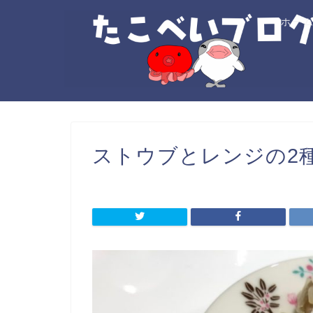
ホー
ストウブとレンジの2種類焼