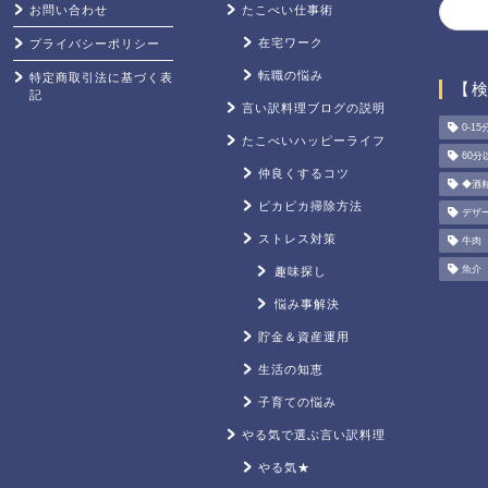
お問い合わせ
たこべい仕事術
在宅ワーク
プライバシーポリシー
転職の悩み
特定商取引法に基づく表
【
記
言い訳料理ブログの説明
0-15
たこべいハッピーライフ
60分
仲良くするコツ
◆酒
ピカピカ掃除方法
デザ
ストレス対策
牛肉
魚介
趣味探し
悩み事解決
貯金＆資産運用
生活の知恵
子育ての悩み
やる気で選ぶ言い訳料理
やる気★