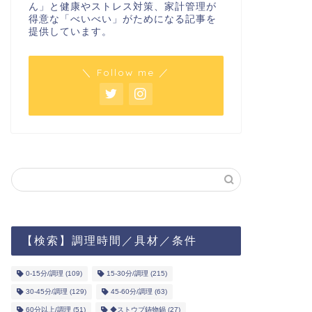
ん」と健康やストレス対策、家計管理が
得意な「べいべい」がためになる記事を
提供しています。
＼ Follow me ／
【検索】調理時間／具材／条件
0-15分/調理
(109)
15-30分/調理
(215)
30-45分/調理
(129)
45-60分/調理
(63)
60分以上/調理
(51)
◆ストウブ鋳物鍋
(27)