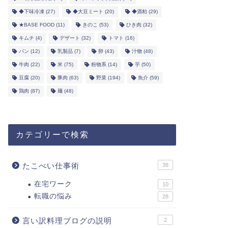
◆下味冷凍
(27)
◆大豆ミート
(20)
◆酒粕
(29)
★BASE FOOD
(11)
きのこ
(53)
ひき肉
(32)
キムチ
(4)
デザート
(32)
トマト
(16)
パン
(12)
乳製品
(7)
卵
(43)
汁物
(48)
牛肉
(22)
米
(75)
粉物系
(14)
芋
(50)
豆腐
(20)
豚肉
(63)
野菜
(194)
魚介
(59)
鶏肉
(87)
麺
(48)
カテゴリーで検索
たこべい仕事術
38
在宅ワーク
10
転職の悩み
28
言い訳料理ブログの説明
2