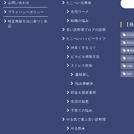
お問い合わせ
たこべい仕事術
在宅ワーク
プライバシーポリシー
転職の悩み
特定商取引法に基づく表
【
記
言い訳料理ブログの説明
0-15
たこべいハッピーライフ
60分
仲良くするコツ
◆酒
ピカピカ掃除方法
デザ
ストレス対策
牛肉
魚介
趣味探し
悩み事解決
貯金＆資産運用
生活の知恵
子育ての悩み
やる気で選ぶ言い訳料理
やる気★