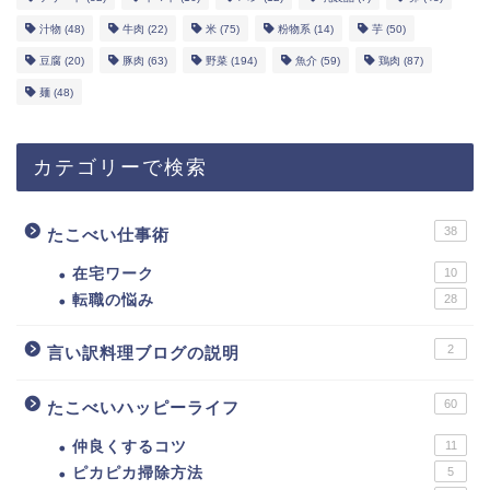
汁物
(48)
牛肉
(22)
米
(75)
粉物系
(14)
芋
(50)
豆腐
(20)
豚肉
(63)
野菜
(194)
魚介
(59)
鶏肉
(87)
麺
(48)
カテゴリーで検索
38
たこべい仕事術
在宅ワーク
10
転職の悩み
28
2
言い訳料理ブログの説明
60
たこべいハッピーライフ
仲良くするコツ
11
ピカピカ掃除方法
5