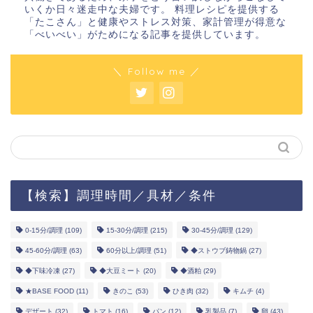
いくか日々迷走中な夫婦です。 料理レシピを提供する
「たこさん」と健康やストレス対策、家計管理が得意な
「べいべい」がためになる記事を提供しています。
＼ Follow me ／
【検索】調理時間／具材／条件
0-15分/調理
(109)
15-30分/調理
(215)
30-45分/調理
(129)
45-60分/調理
(63)
60分以上/調理
(51)
◆ストウブ鋳物鍋
(27)
◆下味冷凍
(27)
◆大豆ミート
(20)
◆酒粕
(29)
★BASE FOOD
(11)
きのこ
(53)
ひき肉
(32)
キムチ
(4)
デザート
(32)
トマト
(16)
パン
(12)
乳製品
(7)
卵
(43)