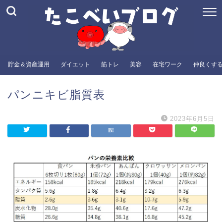
貯金＆資産運用
ダイエット
筋トレ
美容
在宅ワーク
仲良くす
パンニキビ脂質表
2023年6月5日