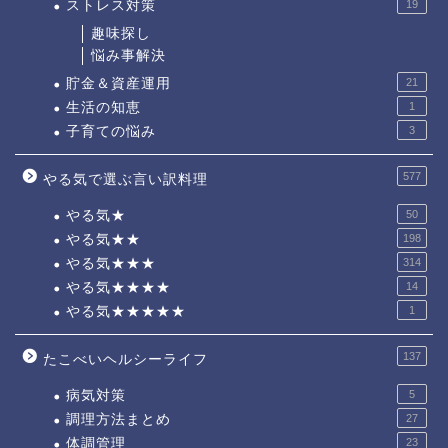
ストレス対策
19
趣味探し
悩み事解決
貯金＆資産運用
21
生活の知恵
1
子育ての悩み
3
577
やる気で選ぶ言い訳料理
やる気★
50
やる気★★
198
やる気★★★
314
やる気★★★★
14
やる気★★★★★
1
137
たこべいヘルシーライフ
病気対策
5
調理方法まとめ
27
体調管理
23