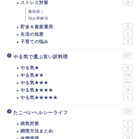
ストレス対策
19
趣味探し
悩み事解決
貯金＆資産運用
21
生活の知恵
1
子育ての悩み
3
577
やる気で選ぶ言い訳料理
やる気★
50
やる気★★
198
やる気★★★
314
やる気★★★★
14
やる気★★★★★
1
137
たこべいヘルシーライフ
病気対策
5
調理方法まとめ
27
体調管理
23