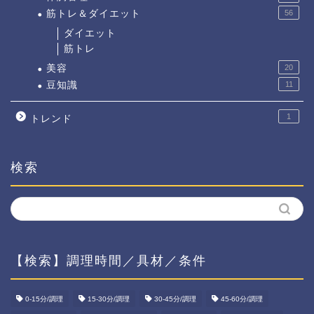
筋トレ＆ダイエット
56
ダイエット
筋トレ
美容
20
豆知識
11
1
トレンド
検索
【検索】調理時間／具材／条件
ホーム
0-15分/調理
15-30分/調理
30-45分/調理
45-60分/調理