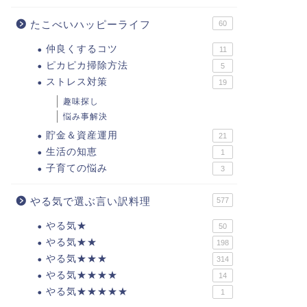
たこべいハッピーライフ
60
仲良くするコツ
11
ピカピカ掃除方法
5
ストレス対策
19
趣味探し
悩み事解決
貯金＆資産運用
21
生活の知恵
1
子育ての悩み
3
やる気で選ぶ言い訳料理
577
やる気★
50
やる気★★
198
やる気★★★
314
やる気★★★★
14
やる気★★★★★
1