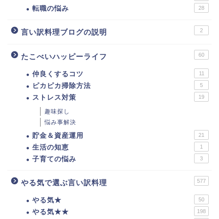
転職の悩み
28
2
言い訳料理ブログの説明
60
たこべいハッピーライフ
仲良くするコツ
11
ピカピカ掃除方法
5
ストレス対策
19
趣味探し
悩み事解決
貯金＆資産運用
21
生活の知恵
1
子育ての悩み
3
577
やる気で選ぶ言い訳料理
やる気★
50
やる気★★
198