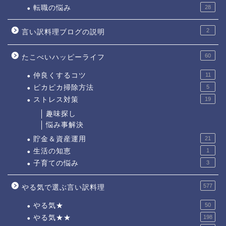
転職の悩み
28
2
言い訳料理ブログの説明
60
たこべいハッピーライフ
仲良くするコツ
11
ピカピカ掃除方法
5
ストレス対策
19
趣味探し
悩み事解決
貯金＆資産運用
21
生活の知恵
1
子育ての悩み
3
577
やる気で選ぶ言い訳料理
やる気★
50
やる気★★
198