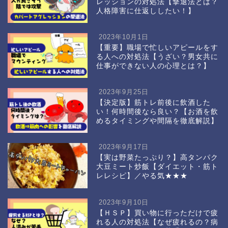
レッションの対処法【撃退法とは？
人格障害に仕返ししたい！】
2023年10月1日
【重要】職場で忙しいアピールをす
る人への対処法【うざい？男女共に
仕事ができない人の心理とは？】
2023年9月25日
【決定版】筋トレ前後に飲酒した
い！何時間後なら良い？【お酒を飲
めるタイミングや間隔を徹底解説】
2023年9月17日
【実は野菜たっぷり？】高タンパク
大豆ミート炒飯【ダイエット・筋ト
レレシピ】／やる気★★★
2023年9月10日
【ＨＳＰ】買い物に行っただけで疲
れる人の対処法【なぜ疲れるの？病