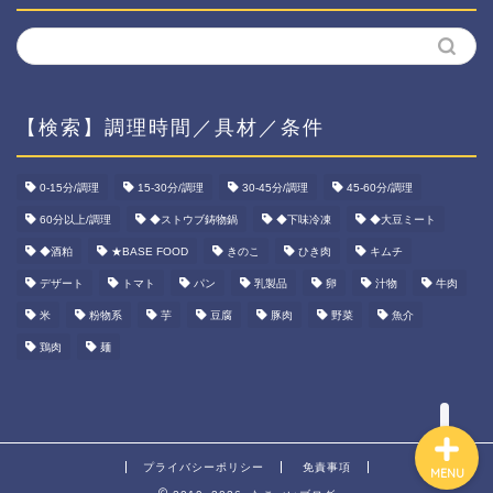
【検索】調理時間／具材／条件
ホーム
0-15分/調理
15-30分/調理
30-45分/調理
45-60分/調理
60分以上/調理
◆ストウブ鋳物鍋
◆下味冷凍
◆大豆ミート
資産運用
◆酒粕
★BASE FOOD
きのこ
ひき肉
キムチ
ダイエット
デザート
トマト
パン
乳製品
卵
汁物
牛肉
米
粉物系
芋
豆腐
豚肉
野菜
魚介
宅食ご飯
鶏肉
麺
プライバシーポリシー
免責事項
MENU