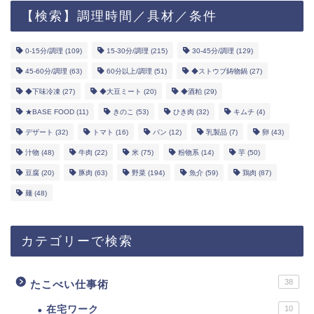
【検索】調理時間／具材／条件
0-15分/調理
(109)
15-30分/調理
(215)
30-45分/調理
(129)
45-60分/調理
(63)
60分以上/調理
(51)
◆ストウブ鋳物鍋
(27)
◆下味冷凍
(27)
◆大豆ミート
(20)
◆酒粕
(29)
★BASE FOOD
(11)
きのこ
(53)
ひき肉
(32)
キムチ
(4)
デザート
(32)
トマト
(16)
パン
(12)
乳製品
(7)
卵
(43)
汁物
(48)
牛肉
(22)
米
(75)
粉物系
(14)
芋
(50)
豆腐
(20)
豚肉
(63)
野菜
(194)
魚介
(59)
鶏肉
(87)
麺
(48)
カテゴリーで検索
38
たこべい仕事術
在宅ワーク
10