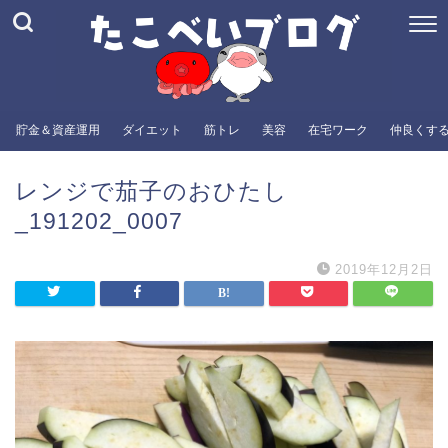
貯金＆資産運用
ダイエット
筋トレ
美容
在宅ワーク
仲良くす
レンジで茄子のおひたし
_191202_0007
2019年12月2日