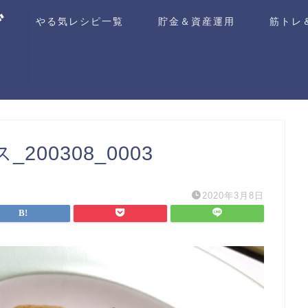
ム
やる気レシピ一覧
貯金＆資産運用
筋トレ
00308_0003
2020年3月8日