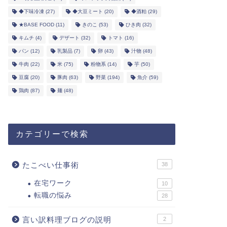
◆下味冷凍
(27)
◆大豆ミート
(20)
◆酒粕
(29)
★BASE FOOD
(11)
きのこ
(53)
ひき肉
(32)
キムチ
(4)
デザート
(32)
トマト
(16)
パン
(12)
乳製品
(7)
卵
(43)
汁物
(48)
牛肉
(22)
米
(75)
粉物系
(14)
芋
(50)
豆腐
(20)
豚肉
(63)
野菜
(194)
魚介
(59)
鶏肉
(87)
麺
(48)
カテゴリーで検索
たこべい仕事術
38
在宅ワーク
10
転職の悩み
28
言い訳料理ブログの説明
2