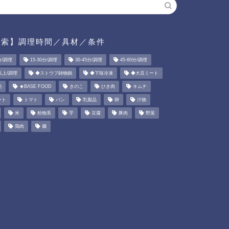
検索】調理時間／具材／条件
分/調理
15-30分/調理
30-45分/調理
45-60分/調理
以上/調理
◆ストウブ鋳物鍋
◆下味冷凍
◆大豆ミート
粕
★BASE FOOD
きのこ
ひき肉
キムチ
ート
トマト
パン
乳製品
卵
汁物
米
粉物系
芋
豆腐
豚肉
野菜
鶏肉
麺