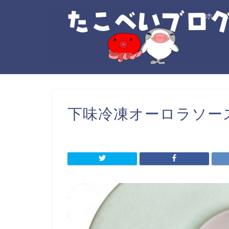
ホー
下味冷凍オーロラソース_2