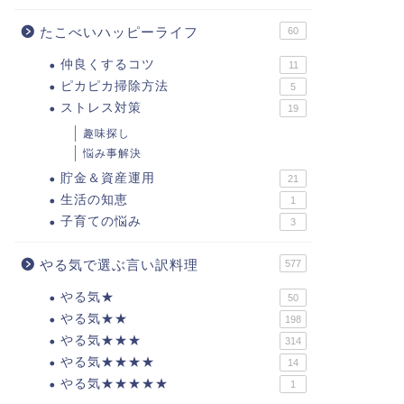
たこべいハッピーライフ
60
仲良くするコツ
11
ピカピカ掃除方法
5
ストレス対策
19
趣味探し
悩み事解決
貯金＆資産運用
21
生活の知恵
1
子育ての悩み
3
やる気で選ぶ言い訳料理
577
やる気★
50
やる気★★
198
やる気★★★
314
やる気★★★★
14
やる気★★★★★
1