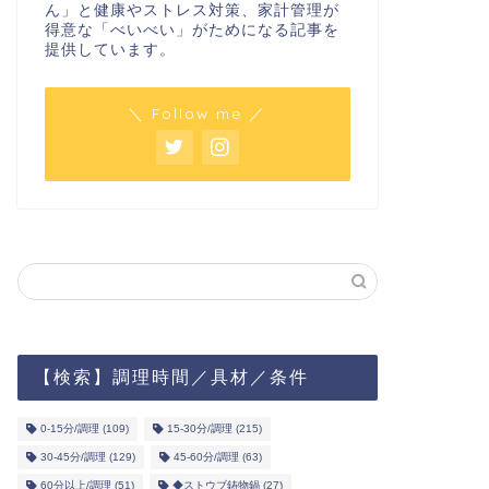
ん」と健康やストレス対策、家計管理が
得意な「べいべい」がためになる記事を
提供しています。
＼ Follow me ／
【検索】調理時間／具材／条件
0-15分/調理
(109)
15-30分/調理
(215)
30-45分/調理
(129)
45-60分/調理
(63)
60分以上/調理
(51)
◆ストウブ鋳物鍋
(27)