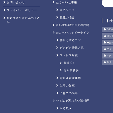
お問い合わせ
たこべい仕事術
在宅ワーク
プライバシーポリシー
転職の悩み
特定商取引法に基づく表
【
記
言い訳料理ブログの説明
0-15
たこべいハッピーライフ
60分
仲良くするコツ
◆酒
ピカピカ掃除方法
デザ
ストレス対策
牛肉
魚介
趣味探し
悩み事解決
貯金＆資産運用
生活の知恵
子育ての悩み
やる気で選ぶ言い訳料理
やる気★