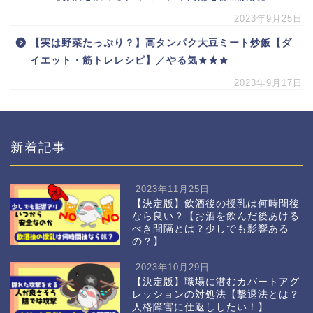
2023年9月25日
【実は野菜たっぷり？】高タンパク大豆ミート炒飯【ダ
イエット・筋トレレシピ】／やる気★★★
2023年9月17日
新着記事
2023年11月25日
【決定版】飲酒後の授乳は何時間後
なら良い？【お酒を飲んだ後あける
べき間隔とは？少しでも影響ある
の？】
2023年10月29日
【決定版】職場に潜むカバートアグ
レッションの対処法【撃退法とは？
人格障害に仕返ししたい！】