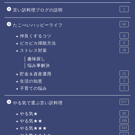
2
言い訳料理ブログの説明
60
たこべいハッピーライフ
仲良くするコツ
11
ピカピカ掃除方法
5
ストレス対策
19
趣味探し
悩み事解決
貯金＆資産運用
21
生活の知恵
1
子育ての悩み
3
577
やる気で選ぶ言い訳料理
やる気★
50
やる気★★
198
やる気★★★
314
14