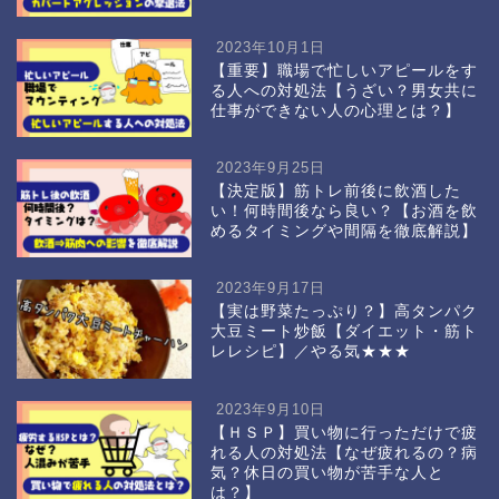
2023年10月1日
【重要】職場で忙しいアピールをす
る人への対処法【うざい？男女共に
仕事ができない人の心理とは？】
2023年9月25日
【決定版】筋トレ前後に飲酒した
い！何時間後なら良い？【お酒を飲
めるタイミングや間隔を徹底解説】
2023年9月17日
【実は野菜たっぷり？】高タンパク
大豆ミート炒飯【ダイエット・筋ト
レレシピ】／やる気★★★
2023年9月10日
【ＨＳＰ】買い物に行っただけで疲
れる人の対処法【なぜ疲れるの？病
気？休日の買い物が苦手な人と
は？】