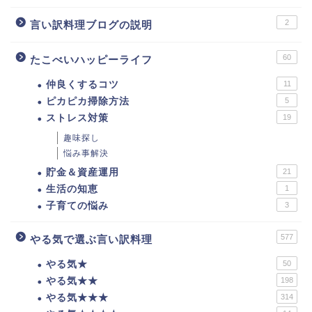
2
言い訳料理ブログの説明
60
たこべいハッピーライフ
仲良くするコツ
11
ピカピカ掃除方法
5
ストレス対策
19
趣味探し
悩み事解決
貯金＆資産運用
21
生活の知恵
1
子育ての悩み
3
577
やる気で選ぶ言い訳料理
やる気★
50
やる気★★
198
やる気★★★
314