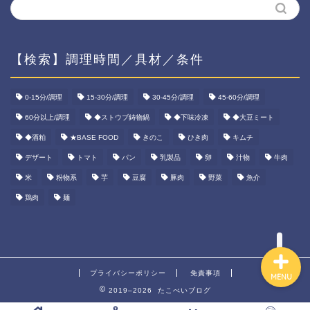
【検索】調理時間／具材／条件
ホーム
0-15分/調理
15-30分/調理
30-45分/調理
45-60分/調理
60分以上/調理
◆ストウブ鋳物鍋
◆下味冷凍
◆大豆ミート
資産運用
◆酒粕
★BASE FOOD
きのこ
ひき肉
キムチ
ダイエット
デザート
トマト
パン
乳製品
卵
汁物
牛肉
米
粉物系
芋
豆腐
豚肉
野菜
魚介
宅食ご飯
鶏肉
麺
プライバシーポリシー
免責事項
MENU
2019–2026 たこべいブログ