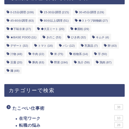
0-15分/調理
(109)
15-30分/調理
(215)
30-45分/調理
(129)
45-60分/調理
(63)
60分以上/調理
(51)
◆ストウブ鋳物鍋
(27)
◆下味冷凍
(27)
◆大豆ミート
(20)
◆酒粕
(29)
★BASE FOOD
(11)
きのこ
(53)
ひき肉
(32)
キムチ
(4)
デザート
(32)
トマト
(16)
パン
(12)
乳製品
(7)
卵
(43)
汁物
(48)
牛肉
(22)
米
(75)
粉物系
(14)
芋
(50)
豆腐
(20)
豚肉
(63)
野菜
(194)
魚介
(59)
鶏肉
(87)
麺
(48)
カテゴリーで検索
38
たこべい仕事術
在宅ワーク
10
転職の悩み
28