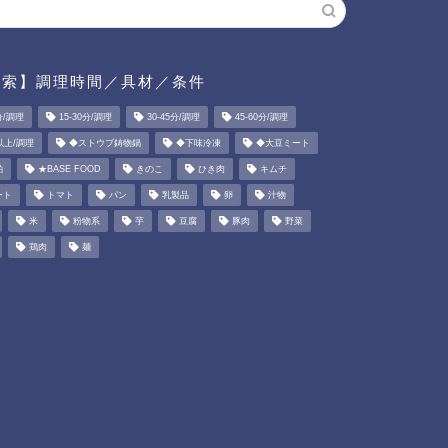
検索】調理時間／具材／条件
分/調理
15-30分/調理
30-45分/調理
45-60分/調理
以上/調理
◆ストウブ鋳物鍋
◆下味冷凍
◆大豆ミート
粕
★BASE FOOD
きのこ
ひき肉
キムチ
ート
トマト
パン
乳製品
卵
汁物
米
粉物系
芋
豆腐
豚肉
野菜
鶏肉
麺