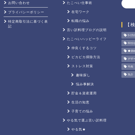
お問い合わせ
たこべい仕事術
在宅ワーク
プライバシーポリシー
転職の悩み
特定商取引法に基づく表
【
記
言い訳料理ブログの説明
0-15
たこべいハッピーライフ
60分
仲良くするコツ
◆酒
ピカピカ掃除方法
デザ
ストレス対策
牛肉
魚介
趣味探し
悩み事解決
貯金＆資産運用
生活の知恵
子育ての悩み
やる気で選ぶ言い訳料理
やる気★