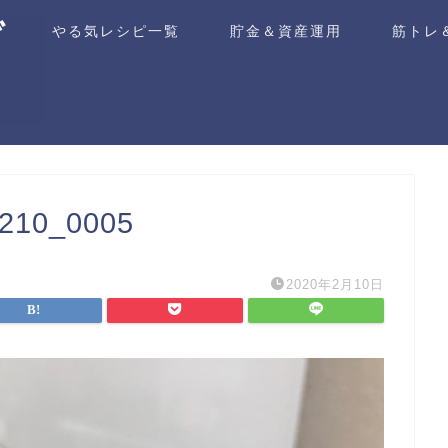
ム
やる気レシピ一覧
貯金＆資産運用
筋トレ
0_0005
2020年2月10日