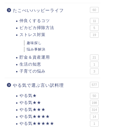
たこべいハッピーライフ
60
仲良くするコツ
11
ピカピカ掃除方法
5
ストレス対策
19
趣味探し
悩み事解決
貯金＆資産運用
21
生活の知恵
1
子育ての悩み
3
やる気で選ぶ言い訳料理
577
やる気★
50
やる気★★
198
やる気★★★
314
やる気★★★★
14
やる気★★★★★
1