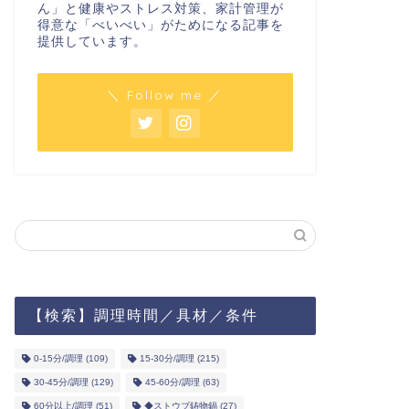
ん」と健康やストレス対策、家計管理が
得意な「べいべい」がためになる記事を
提供しています。
＼ Follow me ／
【検索】調理時間／具材／条件
0-15分/調理
(109)
15-30分/調理
(215)
30-45分/調理
(129)
45-60分/調理
(63)
60分以上/調理
(51)
◆ストウブ鋳物鍋
(27)