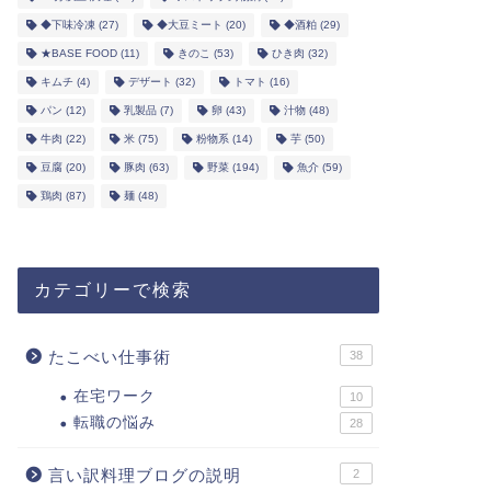
◆下味冷凍
(27)
◆大豆ミート
(20)
◆酒粕
(29)
★BASE FOOD
(11)
きのこ
(53)
ひき肉
(32)
キムチ
(4)
デザート
(32)
トマト
(16)
パン
(12)
乳製品
(7)
卵
(43)
汁物
(48)
牛肉
(22)
米
(75)
粉物系
(14)
芋
(50)
豆腐
(20)
豚肉
(63)
野菜
(194)
魚介
(59)
鶏肉
(87)
麺
(48)
カテゴリーで検索
たこべい仕事術
38
在宅ワーク
10
転職の悩み
28
言い訳料理ブログの説明
2