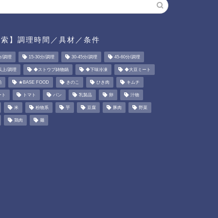
検索】調理時間／具材／条件
分/調理
15-30分/調理
30-45分/調理
45-60分/調理
以上/調理
◆ストウブ鋳物鍋
◆下味冷凍
◆大豆ミート
粕
★BASE FOOD
きのこ
ひき肉
キムチ
ート
トマト
パン
乳製品
卵
汁物
米
粉物系
芋
豆腐
豚肉
野菜
鶏肉
麺