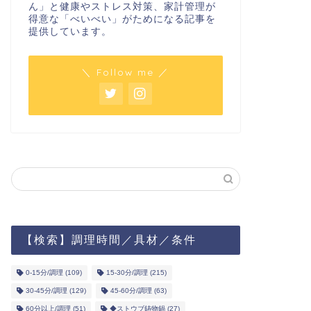
ん」と健康やストレス対策、家計管理が
得意な「べいべい」がためになる記事を
提供しています。
＼ Follow me ／
【検索】調理時間／具材／条件
0-15分/調理
(109)
15-30分/調理
(215)
30-45分/調理
(129)
45-60分/調理
(63)
60分以上/調理
(51)
◆ストウブ鋳物鍋
(27)