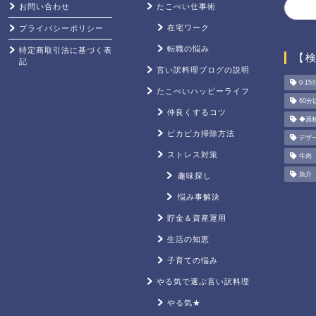
お問い合わせ
たこべい仕事術
在宅ワーク
プライバシーポリシー
転職の悩み
特定商取引法に基づく表
【
記
言い訳料理ブログの説明
0-15
たこべいハッピーライフ
60分
仲良くするコツ
◆酒
ピカピカ掃除方法
デザ
ストレス対策
牛肉
魚介
趣味探し
悩み事解決
貯金＆資産運用
生活の知恵
子育ての悩み
やる気で選ぶ言い訳料理
やる気★