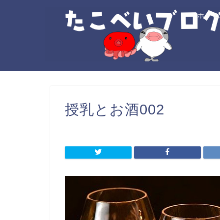
ホー
授乳とお酒002