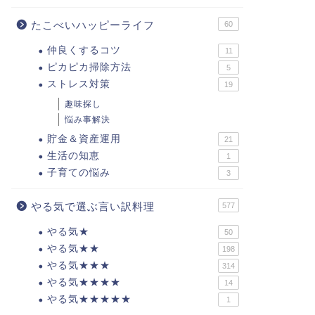
たこべいハッピーライフ
60
仲良くするコツ
11
ピカピカ掃除方法
5
ストレス対策
19
趣味探し
悩み事解決
貯金＆資産運用
21
生活の知恵
1
子育ての悩み
3
やる気で選ぶ言い訳料理
577
やる気★
50
やる気★★
198
やる気★★★
314
やる気★★★★
14
やる気★★★★★
1