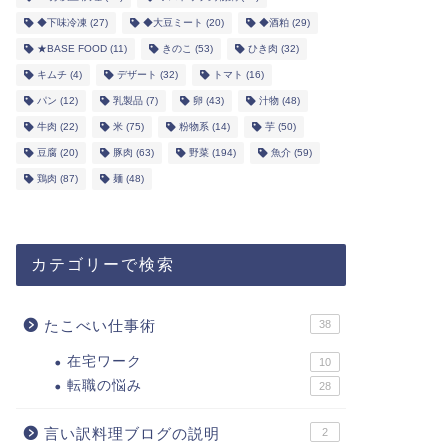
◆下味冷凍
(27)
◆大豆ミート
(20)
◆酒粕
(29)
★BASE FOOD
(11)
きのこ
(53)
ひき肉
(32)
キムチ
(4)
デザート
(32)
トマト
(16)
パン
(12)
乳製品
(7)
卵
(43)
汁物
(48)
牛肉
(22)
米
(75)
粉物系
(14)
芋
(50)
豆腐
(20)
豚肉
(63)
野菜
(194)
魚介
(59)
鶏肉
(87)
麺
(48)
カテゴリーで検索
たこべい仕事術
38
在宅ワーク
10
転職の悩み
28
言い訳料理ブログの説明
2