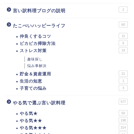
2
言い訳料理ブログの説明
60
たこべいハッピーライフ
仲良くするコツ
11
ピカピカ掃除方法
5
ストレス対策
19
趣味探し
悩み事解決
貯金＆資産運用
21
生活の知恵
1
子育ての悩み
3
577
やる気で選ぶ言い訳料理
やる気★
50
やる気★★
198
やる気★★★
314