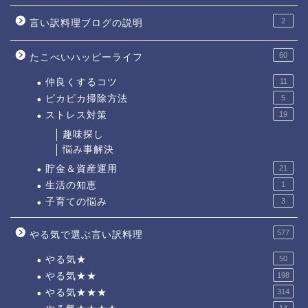
2
言い訳料理ブログの説明
60
たこべいハッピーライフ
仲良くするコツ
11
ピカピカ掃除方法
5
ストレス対策
19
趣味探し
悩み事解決
貯金＆資産運用
21
生活の知恵
1
子育ての悩み
3
577
やる気で選ぶ言い訳料理
やる気★
50
やる気★★
198
やる気★★★
314
14