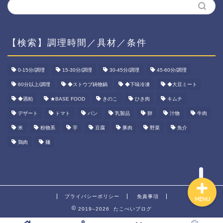
【検索】調理時間／具材／条件
ホーム
0-15分/調理
15-30分/調理
30-45分/調理
45-60分/調理
60分以上/調理
◆ストウブ鋳物鍋
◆下味冷凍
◆大豆ミート
資産運用
◆酒粕
★BASE FOOD
きのこ
ひき肉
キムチ
ダイエット
デザート
トマト
パン
乳製品
卵
汁物
牛肉
米
粉物系
芋
豆腐
豚肉
野菜
魚介
宅食ご飯
鶏肉
麺
プライバシーポリシー
免責事項
MENU
2019–2026 たこべいブログ