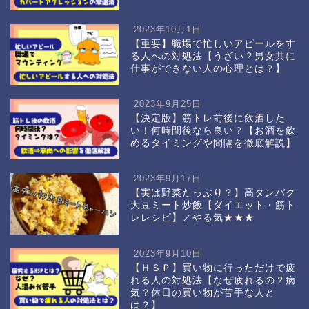
2023年10月1日
【重要】職場で忙しいアピールをす
る人への対処法【うざい？男女共に
仕事ができない人の心理とは？】
2023年9月25日
【決定版】筋トレ前後に飲酒した
い！何時間後なら良い？【お酒を飲
めるタイミングや間隔を徹底解説】
2023年9月17日
【実は野菜たっぷり？】高タンパク
大豆ミート炒飯【ダイエット・筋ト
レレシピ】／やる気★★★
2023年9月10日
【ＨＳＰ】買い物に行っただけで疲
れる人の対処法【なぜ疲れるの？病
気？休日の買い物が苦手な人と
は？】