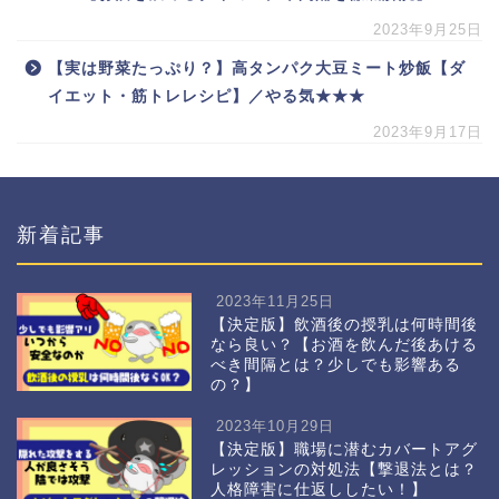
2023年9月25日
【実は野菜たっぷり？】高タンパク大豆ミート炒飯【ダ
イエット・筋トレレシピ】／やる気★★★
2023年9月17日
新着記事
2023年11月25日
【決定版】飲酒後の授乳は何時間後
なら良い？【お酒を飲んだ後あける
べき間隔とは？少しでも影響ある
の？】
2023年10月29日
【決定版】職場に潜むカバートアグ
レッションの対処法【撃退法とは？
人格障害に仕返ししたい！】