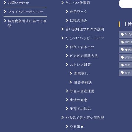
お問い合わせ
たこべい仕事術
在宅ワーク
プライバシーポリシー
転職の悩み
特定商取引法に基づく表
【
記
言い訳料理ブログの説明
0-15
たこべいハッピーライフ
60分
仲良くするコツ
◆酒
ピカピカ掃除方法
デザ
ストレス対策
牛肉
魚介
趣味探し
悩み事解決
貯金＆資産運用
生活の知恵
子育ての悩み
やる気で選ぶ言い訳料理
やる気★