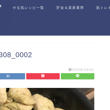
ム
やる気レシピ一覧
貯金＆資産運用
筋トレ
8_0002
2020年3月8日