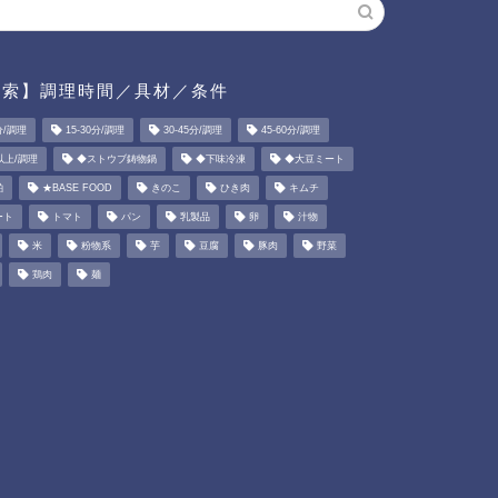
検索】調理時間／具材／条件
分/調理
15-30分/調理
30-45分/調理
45-60分/調理
以上/調理
◆ストウブ鋳物鍋
◆下味冷凍
◆大豆ミート
粕
★BASE FOOD
きのこ
ひき肉
キムチ
ート
トマト
パン
乳製品
卵
汁物
米
粉物系
芋
豆腐
豚肉
野菜
鶏肉
麺