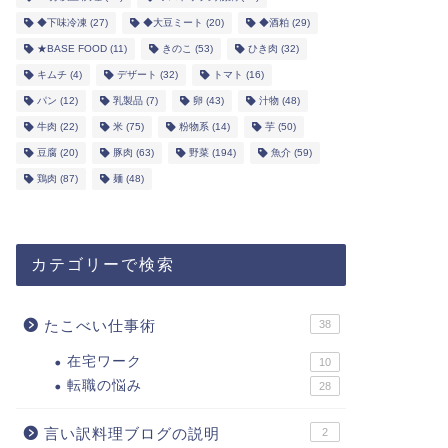
◆下味冷凍
(27)
◆大豆ミート
(20)
◆酒粕
(29)
★BASE FOOD
(11)
きのこ
(53)
ひき肉
(32)
キムチ
(4)
デザート
(32)
トマト
(16)
パン
(12)
乳製品
(7)
卵
(43)
汁物
(48)
牛肉
(22)
米
(75)
粉物系
(14)
芋
(50)
豆腐
(20)
豚肉
(63)
野菜
(194)
魚介
(59)
鶏肉
(87)
麺
(48)
カテゴリーで検索
たこべい仕事術
38
在宅ワーク
10
転職の悩み
28
言い訳料理ブログの説明
2