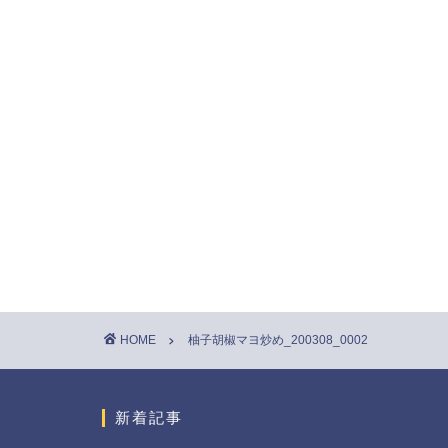
HOME
柚子胡椒マヨ炒め_200308_0002
新着記事