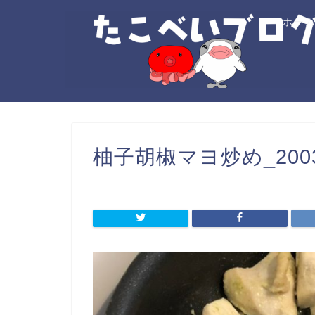
ホー
柚子胡椒マヨ炒め_20030