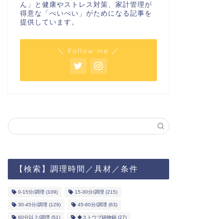
ん」と健康やストレス対策、家計管理が
得意な「べいべい」がためになる記事を
提供しています。
＼ Follow me ／
【検索】調理時間／具材／条件
0-15分/調理
(109)
15-30分/調理
(215)
30-45分/調理
(129)
45-60分/調理
(63)
60分以上/調理
(51)
◆ストウブ鋳物鍋
(27)