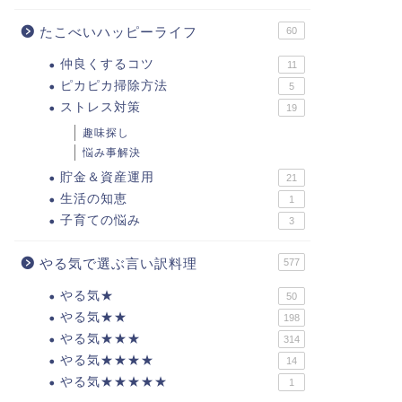
たこべいハッピーライフ
60
仲良くするコツ
11
ピカピカ掃除方法
5
ストレス対策
19
趣味探し
悩み事解決
貯金＆資産運用
21
生活の知恵
1
子育ての悩み
3
やる気で選ぶ言い訳料理
577
やる気★
50
やる気★★
198
やる気★★★
314
やる気★★★★
14
やる気★★★★★
1