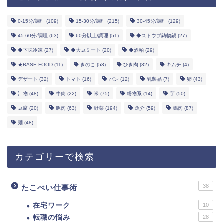
0-15分/調理
(109)
15-30分/調理
(215)
30-45分/調理
(129)
45-60分/調理
(63)
60分以上/調理
(51)
◆ストウブ鋳物鍋
(27)
◆下味冷凍
(27)
◆大豆ミート
(20)
◆酒粕
(29)
★BASE FOOD
(11)
きのこ
(53)
ひき肉
(32)
キムチ
(4)
デザート
(32)
トマト
(16)
パン
(12)
乳製品
(7)
卵
(43)
汁物
(48)
牛肉
(22)
米
(75)
粉物系
(14)
芋
(50)
豆腐
(20)
豚肉
(63)
野菜
(194)
魚介
(59)
鶏肉
(87)
麺
(48)
カテゴリーで検索
38
たこべい仕事術
在宅ワーク
10
転職の悩み
28