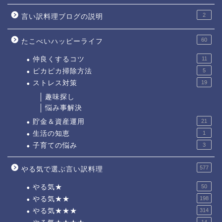
2
言い訳料理ブログの説明
60
たこべいハッピーライフ
仲良くするコツ
11
ピカピカ掃除方法
5
ストレス対策
19
趣味探し
悩み事解決
貯金＆資産運用
21
生活の知恵
1
子育ての悩み
3
577
やる気で選ぶ言い訳料理
やる気★
50
やる気★★
198
やる気★★★
314
14