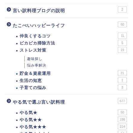
2
言い訳料理ブログの説明
60
たこべいハッピーライフ
仲良くするコツ
11
ピカピカ掃除方法
5
ストレス対策
19
趣味探し
悩み事解決
貯金＆資産運用
21
生活の知恵
1
子育ての悩み
3
577
やる気で選ぶ言い訳料理
やる気★
50
やる気★★
198
やる気★★★
314