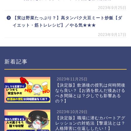
2023年9月25日
【実は野菜たっぷり？】高タンパク大豆ミート炒飯【ダ
イエット・筋トレレシピ】／やる気★★★
2023年9月17日
新着記事
2023年11月25日
【決定版】飲酒後の授乳は何時間後
なら良い？【お酒を飲んだ後あける
べき間隔とは？少しでも影響ある
の？】
2023年10月29日
【決定版】職場に潜むカバートアグ
レッションの対処法【撃退法とは？
人格障害に仕返ししたい！】