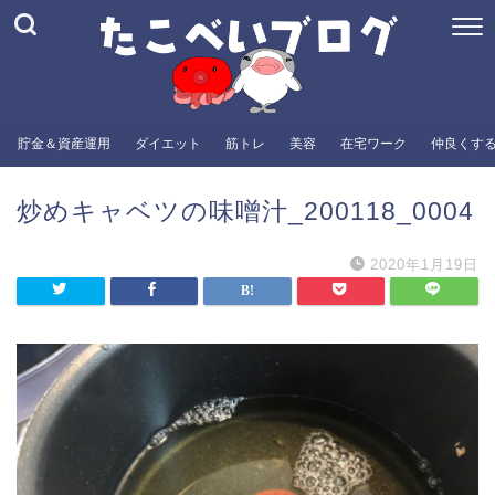
貯金＆資産運用
ダイエット
筋トレ
美容
在宅ワーク
仲良くす
炒めキャベツの味噌汁_200118_0004
2020年1月19日