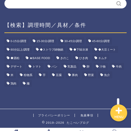
【検索】調理時間／具材／条件
ホーム
0-15分/調理
15-30分/調理
30-45分/調理
45-60分/調理
60分以上/調理
◆ストウブ鋳物鍋
◆下味冷凍
◆大豆ミート
資産運用
◆酒粕
★BASE FOOD
きのこ
ひき肉
キムチ
ダイエット
デザート
トマト
パン
乳製品
卵
汁物
牛肉
米
粉物系
芋
豆腐
豚肉
野菜
魚介
宅食ご飯
鶏肉
麺
プライバシーポリシー
免責事項
MENU
2019–2026 たこべいブログ