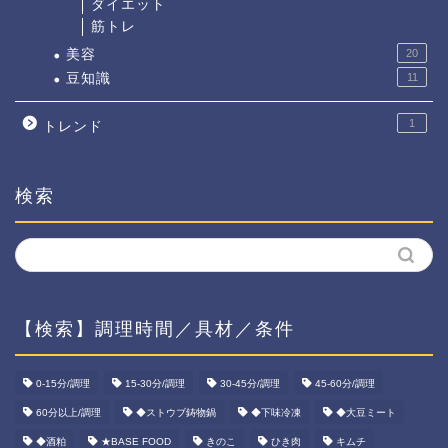
ダイエット
筋トレ
美容
20
豆知識
11
1
トレンド
検索
【検索】調理時間／具材／条件
ホーム
0-15分/調理
15-30分/調理
30-45分/調理
45-60分/調理
資産運用
60分以上/調理
◆ストウブ鋳物鍋
◆下味冷凍
◆大豆ミート
◆酒粕
★BASE FOOD
きのこ
ひき肉
キムチ