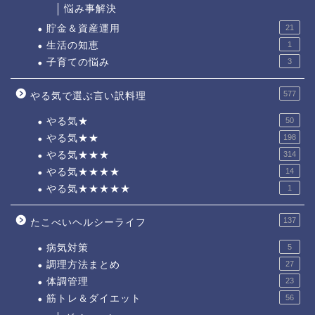
悩み事解決
貯金＆資産運用
21
生活の知恵
1
子育ての悩み
3
577
やる気で選ぶ言い訳料理
やる気★
50
やる気★★
198
やる気★★★
314
やる気★★★★
14
やる気★★★★★
1
137
たこべいヘルシーライフ
病気対策
5
調理方法まとめ
27
体調管理
23
筋トレ＆ダイエット
56