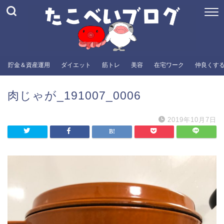
貯金＆資産運用
ダイエット
筋トレ
美容
在宅ワーク
仲良くす
肉じゃが_191007_0006
2019年10月7日