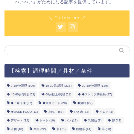
「べいべい」がためになる記事を提供しています。
＼ Follow me ／
【検索】調理時間／具材／条件
0-15分/調理
(109)
15-30分/調理
(215)
30-45分/調理
(129)
45-60分/調理
(63)
60分以上/調理
(51)
◆ストウブ鋳物鍋
(27)
◆下味冷凍
(27)
◆大豆ミート
(20)
◆酒粕
(29)
★BASE FOOD
(11)
きのこ
(53)
ひき肉
(32)
キムチ
(4)
デザート
(32)
トマト
(16)
パン
(12)
乳製品
(7)
卵
(43)
汁物
(48)
牛肉
(22)
米
(75)
粉物系
(14)
芋
(50)