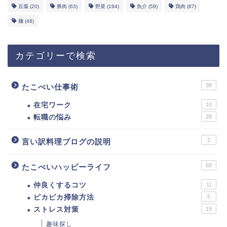
豆腐
(20)
豚肉
(63)
野菜
(194)
魚介
(59)
鶏肉
(87)
麺
(48)
カテゴリーで検索
38
たこべい仕事術
在宅ワーク
10
転職の悩み
28
2
言い訳料理ブログの説明
60
たこべいハッピーライフ
仲良くするコツ
11
ピカピカ掃除方法
5
ストレス対策
19
趣味探し