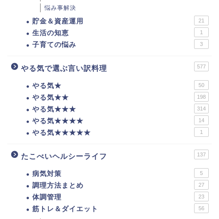
悩み事解決
貯金＆資産運用
21
生活の知恵
1
子育ての悩み
3
577
やる気で選ぶ言い訳料理
やる気★
50
やる気★★
198
やる気★★★
314
やる気★★★★
14
やる気★★★★★
1
137
たこべいヘルシーライフ
病気対策
5
調理方法まとめ
27
体調管理
23
筋トレ＆ダイエット
56