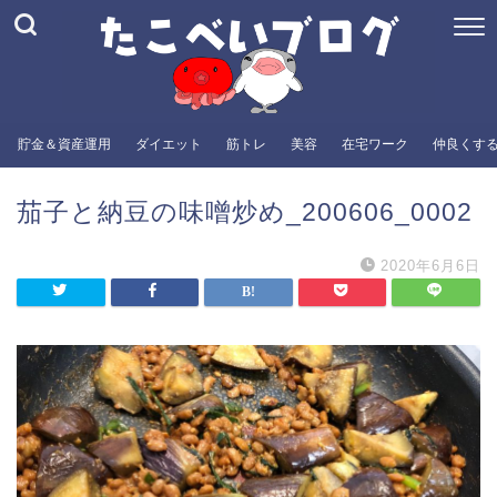
貯金＆資産運用
ダイエット
筋トレ
美容
在宅ワーク
仲良くす
茄子と納豆の味噌炒め_200606_0002
2020年6月6日