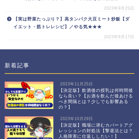
2023年9月25日
【実は野菜たっぷり？】高タンパク大豆ミート炒飯【ダ
イエット・筋トレレシピ】／やる気★★★
2023年9月17日
新着記事
2023年11月25日
【決定版】飲酒後の授乳は何時間後
なら良い？【お酒を飲んだ後あける
べき間隔とは？少しでも影響ある
の？】
2023年10月29日
【決定版】職場に潜むカバートアグ
レッションの対処法【撃退法とは？
人格障害に仕返ししたい！】