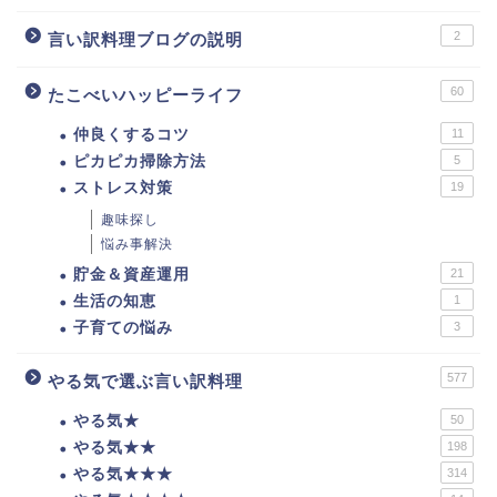
2
言い訳料理ブログの説明
60
たこべいハッピーライフ
仲良くするコツ
11
ピカピカ掃除方法
5
ストレス対策
19
趣味探し
悩み事解決
貯金＆資産運用
21
生活の知恵
1
子育ての悩み
3
577
やる気で選ぶ言い訳料理
やる気★
50
やる気★★
198
やる気★★★
314