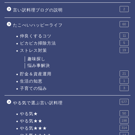
2
言い訳料理ブログの説明
60
たこべいハッピーライフ
仲良くするコツ
11
ピカピカ掃除方法
5
ストレス対策
19
趣味探し
悩み事解決
貯金＆資産運用
21
生活の知恵
1
子育ての悩み
3
577
やる気で選ぶ言い訳料理
やる気★
50
やる気★★
198
やる気★★★
314
14