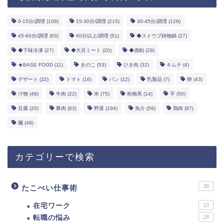
0-15分/調理
(109)
15-30分/調理
(215)
30-45分/調理
(129)
45-60分/調理
(63)
60分以上/調理
(51)
◆ストウブ鋳物鍋
(27)
◆下味冷凍
(27)
◆大豆ミート
(20)
◆酒粕
(29)
★BASE FOOD
(11)
きのこ
(53)
ひき肉
(32)
キムチ
(4)
デザート
(32)
トマト
(16)
パン
(12)
乳製品
(7)
卵
(43)
汁物
(48)
牛肉
(22)
米
(75)
粉物系
(14)
芋
(50)
豆腐
(20)
豚肉
(63)
野菜
(194)
魚介
(59)
鶏肉
(87)
麺
(48)
カテゴリーで検索
38
たこべい仕事術
在宅ワーク
10
転職の悩み
28