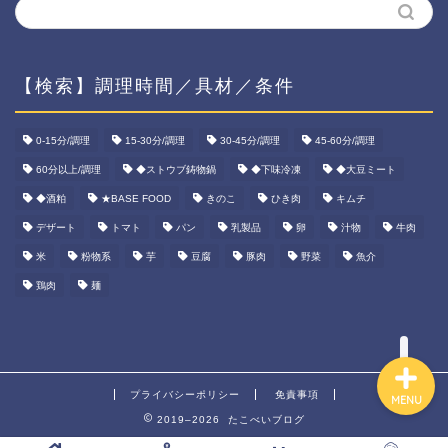
【検索】調理時間／具材／条件
ホーム
0-15分/調理
15-30分/調理
30-45分/調理
45-60分/調理
60分以上/調理
◆ストウブ鋳物鍋
◆下味冷凍
◆大豆ミート
資産運用
◆酒粕
★BASE FOOD
きのこ
ひき肉
キムチ
ダイエット
デザート
トマト
パン
乳製品
卵
汁物
牛肉
米
粉物系
芋
豆腐
豚肉
野菜
魚介
宅食ご飯
鶏肉
麺
プライバシーポリシー
免責事項
MENU
2019–2026 たこべいブログ