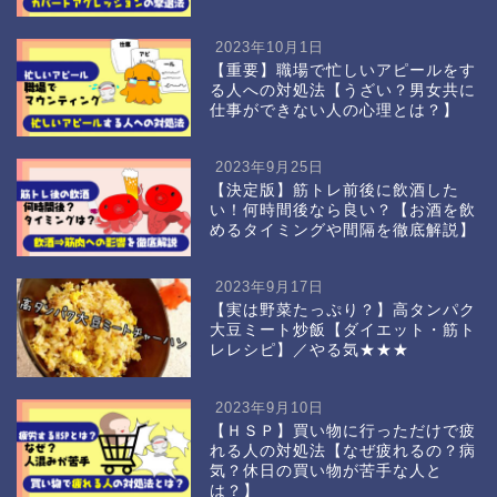
2023年10月1日
【重要】職場で忙しいアピールをす
る人への対処法【うざい？男女共に
仕事ができない人の心理とは？】
2023年9月25日
【決定版】筋トレ前後に飲酒した
い！何時間後なら良い？【お酒を飲
めるタイミングや間隔を徹底解説】
2023年9月17日
【実は野菜たっぷり？】高タンパク
大豆ミート炒飯【ダイエット・筋ト
レレシピ】／やる気★★★
2023年9月10日
【ＨＳＰ】買い物に行っただけで疲
れる人の対処法【なぜ疲れるの？病
気？休日の買い物が苦手な人と
は？】