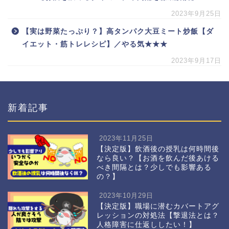
2023年9月25日
【実は野菜たっぷり？】高タンパク大豆ミート炒飯【ダ
イエット・筋トレレシピ】／やる気★★★
2023年9月17日
新着記事
2023年11月25日
【決定版】飲酒後の授乳は何時間後
なら良い？【お酒を飲んだ後あける
べき間隔とは？少しでも影響ある
の？】
2023年10月29日
【決定版】職場に潜むカバートアグ
レッションの対処法【撃退法とは？
人格障害に仕返ししたい！】