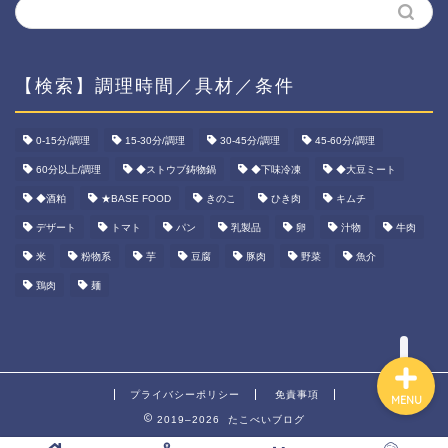
【検索】調理時間／具材／条件
ホーム
0-15分/調理
15-30分/調理
30-45分/調理
45-60分/調理
60分以上/調理
◆ストウブ鋳物鍋
◆下味冷凍
◆大豆ミート
資産運用
◆酒粕
★BASE FOOD
きのこ
ひき肉
キムチ
ダイエット
デザート
トマト
パン
乳製品
卵
汁物
牛肉
米
粉物系
芋
豆腐
豚肉
野菜
魚介
宅食ご飯
鶏肉
麺
プライバシーポリシー
免責事項
MENU
2019–2026 たこべいブログ