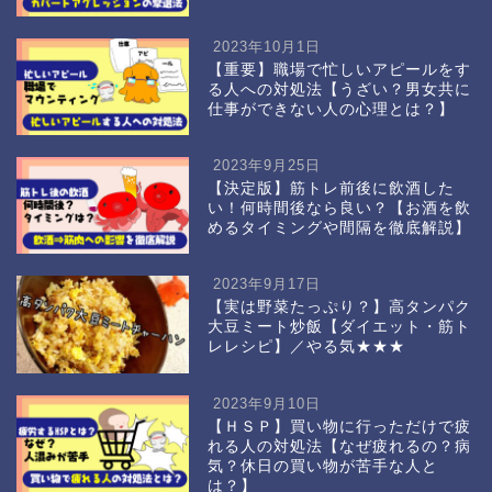
2023年10月1日
【重要】職場で忙しいアピールをす
る人への対処法【うざい？男女共に
仕事ができない人の心理とは？】
2023年9月25日
【決定版】筋トレ前後に飲酒した
い！何時間後なら良い？【お酒を飲
めるタイミングや間隔を徹底解説】
2023年9月17日
【実は野菜たっぷり？】高タンパク
大豆ミート炒飯【ダイエット・筋ト
レレシピ】／やる気★★★
2023年9月10日
【ＨＳＰ】買い物に行っただけで疲
れる人の対処法【なぜ疲れるの？病
気？休日の買い物が苦手な人と
は？】