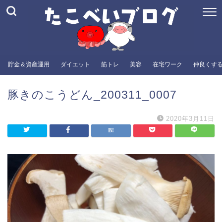
貯金＆資産運用
ダイエット
筋トレ
美容
在宅ワーク
仲良くす
豚きのこうどん_200311_0007
2020年3月11日