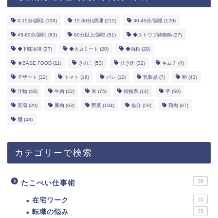
0-15分/調理
(109)
15-30分/調理
(215)
30-45分/調理
(129)
45-60分/調理
(63)
60分以上/調理
(51)
◆ストウブ鋳物鍋
(27)
◆下味冷凍
(27)
◆大豆ミート
(20)
◆酒粕
(29)
★BASE FOOD
(11)
きのこ
(53)
ひき肉
(32)
キムチ
(4)
デザート
(32)
トマト
(16)
パン
(12)
乳製品
(7)
卵
(43)
汁物
(48)
牛肉
(22)
米
(75)
粉物系
(14)
芋
(50)
豆腐
(20)
豚肉
(63)
野菜
(194)
魚介
(59)
鶏肉
(87)
麺
(48)
カテゴリーで検索
38
たこべい仕事術
在宅ワーク
10
転職の悩み
28