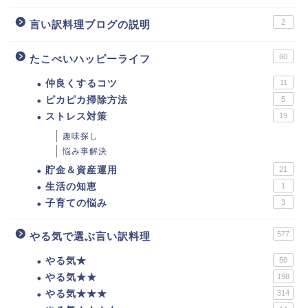
2
言い訳料理ブログの説明
60
たこべいハッピーライフ
仲良くするコツ
11
ピカピカ掃除方法
5
ストレス対策
19
趣味探し
悩み事解決
貯金＆資産運用
21
生活の知恵
1
子育ての悩み
3
577
やる気で選ぶ言い訳料理
やる気★
50
やる気★★
198
やる気★★★
314