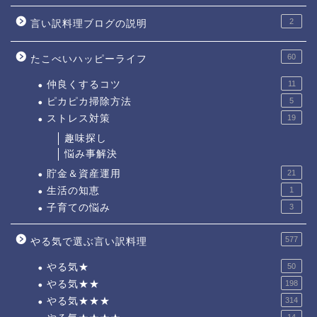
2
言い訳料理ブログの説明
60
たこべいハッピーライフ
仲良くするコツ
11
ピカピカ掃除方法
5
ストレス対策
19
趣味探し
悩み事解決
貯金＆資産運用
21
生活の知恵
1
子育ての悩み
3
577
やる気で選ぶ言い訳料理
やる気★
50
やる気★★
198
やる気★★★
314
14