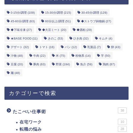
0-15分/調理
(109)
15-30分/調理
(215)
30-45分/調理
(129)
45-60分/調理
(63)
60分以上/調理
(51)
◆ストウブ鋳物鍋
(27)
◆下味冷凍
(27)
◆大豆ミート
(20)
◆酒粕
(29)
★BASE FOOD
(11)
きのこ
(53)
ひき肉
(32)
キムチ
(4)
デザート
(32)
トマト
(16)
パン
(12)
乳製品
(7)
卵
(43)
汁物
(48)
牛肉
(22)
米
(75)
粉物系
(14)
芋
(50)
豆腐
(20)
豚肉
(63)
野菜
(194)
魚介
(59)
鶏肉
(87)
麺
(48)
カテゴリーで検索
38
たこべい仕事術
在宅ワーク
10
転職の悩み
28