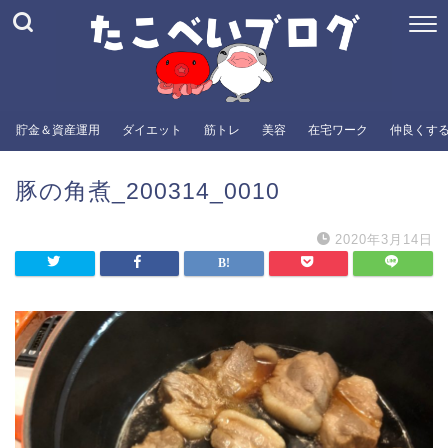
貯金＆資産運用
ダイエット
筋トレ
美容
在宅ワーク
仲良くす
豚の角煮_200314_0010
2020年3月14日