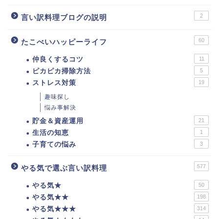
2
言い訳料理ブログの説明
60
たこべいハッピーライフ
仲良くするコツ
11
ピカピカ掃除方法
5
ストレス対策
19
趣味探し
悩み事解決
貯金＆資産運用
21
生活の知恵
1
子育ての悩み
3
577
やる気で選ぶ言い訳料理
やる気★
50
やる気★★
198
やる気★★★
314