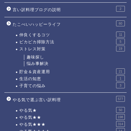
2
言い訳料理ブログの説明
60
たこべいハッピーライフ
仲良くするコツ
11
ピカピカ掃除方法
5
ストレス対策
19
趣味探し
悩み事解決
貯金＆資産運用
21
生活の知恵
1
子育ての悩み
3
577
やる気で選ぶ言い訳料理
やる気★
50
やる気★★
198
やる気★★★
314
14