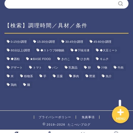
【検索】調理時間／具材／条件
ホーム
0-15分/調理
15-30分/調理
30-45分/調理
45-60分/調理
60分以上/調理
◆ストウブ鋳物鍋
◆下味冷凍
◆大豆ミート
資産運用
◆酒粕
★BASE FOOD
きのこ
ひき肉
キムチ
ダイエット
デザート
トマト
パン
乳製品
卵
汁物
牛肉
米
粉物系
芋
豆腐
豚肉
野菜
魚介
宅食ご飯
鶏肉
麺
プライバシーポリシー
免責事項
MENU
2019–2026 たこべいブログ