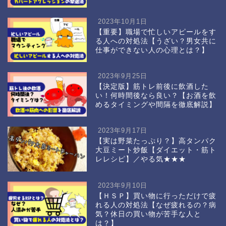
2023年10月1日
【重要】職場で忙しいアピールをす
る人への対処法【うざい？男女共に
仕事ができない人の心理とは？】
2023年9月25日
【決定版】筋トレ前後に飲酒した
い！何時間後なら良い？【お酒を飲
めるタイミングや間隔を徹底解説】
2023年9月17日
【実は野菜たっぷり？】高タンパク
大豆ミート炒飯【ダイエット・筋ト
レレシピ】／やる気★★★
2023年9月10日
【ＨＳＰ】買い物に行っただけで疲
れる人の対処法【なぜ疲れるの？病
気？休日の買い物が苦手な人と
は？】