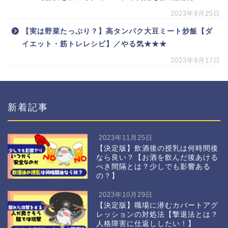
2023年9月25日
【実は野菜たっぷり？】高タンパク大豆ミート炒飯【ダ
イエット・筋トレレシピ】／やる気★★★
2023年9月17日
新着記事
2023年11月25日
【決定版】飲酒後の授乳は何時間後
なら良い？【お酒を飲んだ後あける
べき間隔とは？少しでも影響ある
の？】
2023年10月29日
【決定版】職場に潜むカバートアグ
レッションの対処法【撃退法とは？
人格障害に仕返ししたい！】