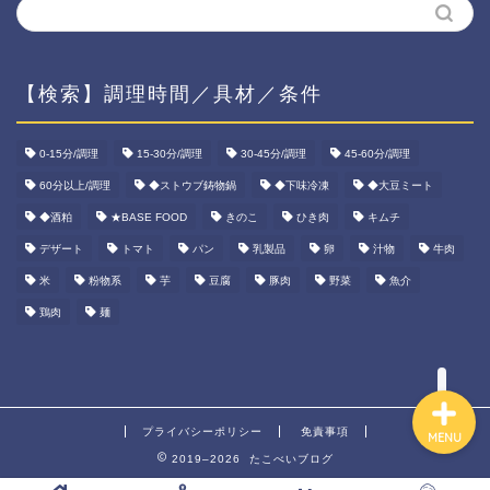
【検索】調理時間／具材／条件
ホーム
0-15分/調理
15-30分/調理
30-45分/調理
45-60分/調理
60分以上/調理
◆ストウブ鋳物鍋
◆下味冷凍
◆大豆ミート
資産運用
◆酒粕
★BASE FOOD
きのこ
ひき肉
キムチ
ダイエット
デザート
トマト
パン
乳製品
卵
汁物
牛肉
米
粉物系
芋
豆腐
豚肉
野菜
魚介
宅食ご飯
鶏肉
麺
プライバシーポリシー
免責事項
MENU
2019–2026 たこべいブログ