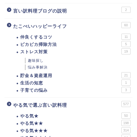
2
言い訳料理ブログの説明
60
たこべいハッピーライフ
仲良くするコツ
11
ピカピカ掃除方法
5
ストレス対策
19
趣味探し
悩み事解決
貯金＆資産運用
21
生活の知恵
1
子育ての悩み
3
577
やる気で選ぶ言い訳料理
やる気★
50
やる気★★
198
やる気★★★
314