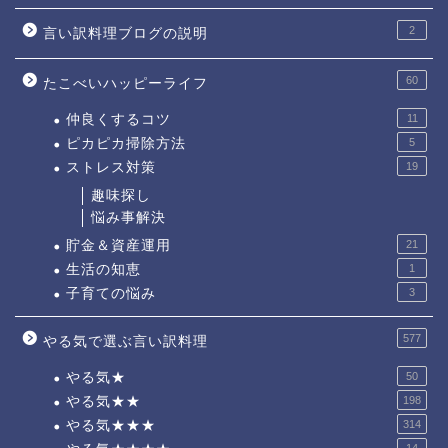
2
言い訳料理ブログの説明
60
たこべいハッピーライフ
仲良くするコツ
11
ピカピカ掃除方法
5
ストレス対策
19
趣味探し
悩み事解決
貯金＆資産運用
21
生活の知恵
1
子育ての悩み
3
577
やる気で選ぶ言い訳料理
やる気★
50
やる気★★
198
やる気★★★
314
14