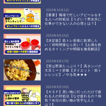
2023年10月1日
【重要】職場で忙しいアピールをす
る人への対処法【うざい？男女共に
仕事ができない人の心理とは？】
2023年9月25日
【決定版】筋トレ前後に飲酒した
い！何時間後なら良い？【お酒を飲
めるタイミングや間隔を徹底解説】
2023年9月17日
【実は野菜たっぷり？】高タンパク
大豆ミート炒飯【ダイエット・筋ト
レレシピ】／やる気★★★
2023年9月10日
【ＨＳＰ】買い物に行っただけで疲
れる人の対処法【なぜ疲れるの？病
気？休日の買い物が苦手な人と
は？】