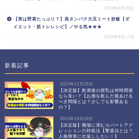
2023年9月25日
【実は野菜たっぷり？】高タンパク大豆ミート炒飯【ダ
イエット・筋トレレシピ】／やる気★★★
2023年9月17日
新着記事
2023年11月25日
【決定版】飲酒後の授乳は何時間後
なら良い？【お酒を飲んだ後あける
べき間隔とは？少しでも影響ある
の？】
2023年10月29日
【決定版】職場に潜むカバートアグ
レッションの対処法【撃退法とは？
人格障害に仕返ししたい！】