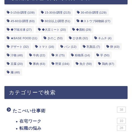
0-15分/調理
(109)
15-30分/調理
(215)
30-45分/調理
(129)
45-60分/調理
(63)
60分以上/調理
(51)
◆ストウブ鋳物鍋
(27)
◆下味冷凍
(27)
◆大豆ミート
(20)
◆酒粕
(29)
★BASE FOOD
(11)
きのこ
(53)
ひき肉
(32)
キムチ
(4)
デザート
(32)
トマト
(16)
パン
(12)
乳製品
(7)
卵
(43)
汁物
(48)
牛肉
(22)
米
(75)
粉物系
(14)
芋
(50)
豆腐
(20)
豚肉
(63)
野菜
(194)
魚介
(59)
鶏肉
(87)
麺
(48)
カテゴリーで検索
38
たこべい仕事術
在宅ワーク
10
転職の悩み
28