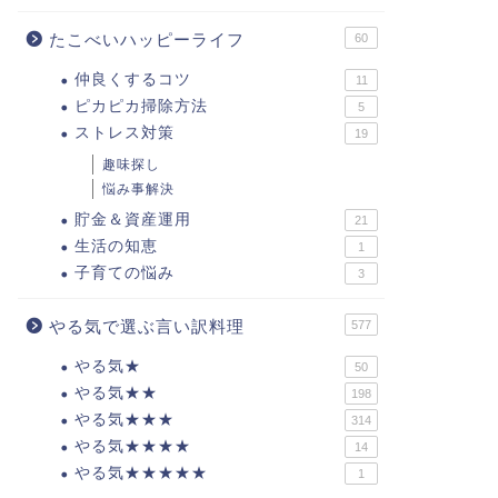
たこべいハッピーライフ
60
仲良くするコツ
11
ピカピカ掃除方法
5
ストレス対策
19
趣味探し
悩み事解決
貯金＆資産運用
21
生活の知恵
1
子育ての悩み
3
やる気で選ぶ言い訳料理
577
やる気★
50
やる気★★
198
やる気★★★
314
やる気★★★★
14
やる気★★★★★
1