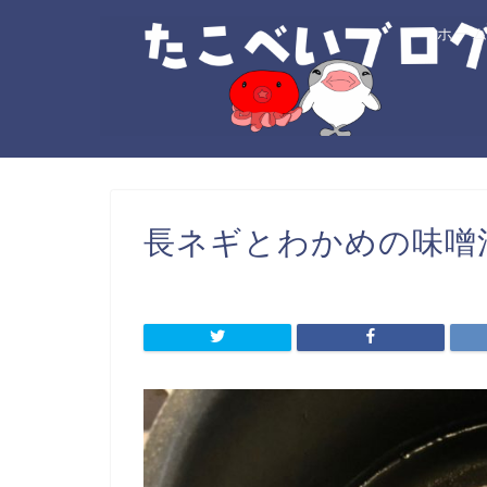
ホー
長ネギとわかめの味噌汁_2