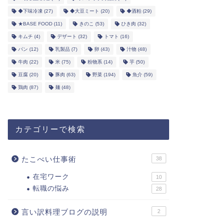
◆下味冷凍
(27)
◆大豆ミート
(20)
◆酒粕
(29)
★BASE FOOD
(11)
きのこ
(53)
ひき肉
(32)
キムチ
(4)
デザート
(32)
トマト
(16)
パン
(12)
乳製品
(7)
卵
(43)
汁物
(48)
牛肉
(22)
米
(75)
粉物系
(14)
芋
(50)
豆腐
(20)
豚肉
(63)
野菜
(194)
魚介
(59)
鶏肉
(87)
麺
(48)
カテゴリーで検索
たこべい仕事術
38
在宅ワーク
10
転職の悩み
28
言い訳料理ブログの説明
2