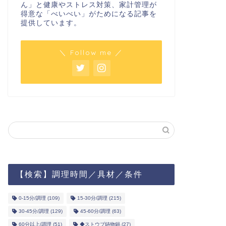
ん」と健康やストレス対策、家計管理が
得意な「べいべい」がためになる記事を
提供しています。
＼ Follow me ／
【検索】調理時間／具材／条件
0-15分/調理
(109)
15-30分/調理
(215)
30-45分/調理
(129)
45-60分/調理
(63)
60分以上/調理
(51)
◆ストウブ鋳物鍋
(27)