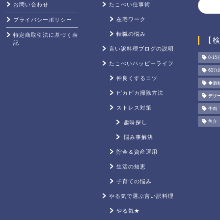
お問い合わせ
たこべい仕事術
在宅ワーク
プライバシーポリシー
転職の悩み
特定商取引法に基づく表
【
記
言い訳料理ブログの説明
0-15
たこべいハッピーライフ
60分
仲良くするコツ
◆酒
ピカピカ掃除方法
デザ
ストレス対策
牛肉
魚介
趣味探し
悩み事解決
貯金＆資産運用
生活の知恵
子育ての悩み
やる気で選ぶ言い訳料理
やる気★