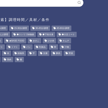
検索】調理時間／具材／条件
分/調理
15-30分/調理
30-45分/調理
45-60分/調理
以上/調理
◆ストウブ鋳物鍋
◆下味冷凍
◆大豆ミート
粕
★BASE FOOD
きのこ
ひき肉
キムチ
ート
トマト
パン
乳製品
卵
汁物
米
粉物系
芋
豆腐
豚肉
野菜
鶏肉
麺