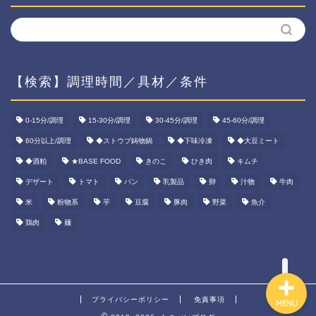
【検索】調理時間／具材／条件
ホーム
0-15分/調理
15-30分/調理
30-45分/調理
45-60分/調理
60分以上/調理
◆ストウブ鋳物鍋
◆下味冷凍
◆大豆ミート
資産運用
◆酒粕
★BASE FOOD
きのこ
ひき肉
キムチ
ダイエット
デザート
トマト
パン
乳製品
卵
汁物
牛肉
米
粉物系
芋
豆腐
豚肉
野菜
魚介
宅食ご飯
鶏肉
麺
プライバシーポリシー
免責事項
MENU