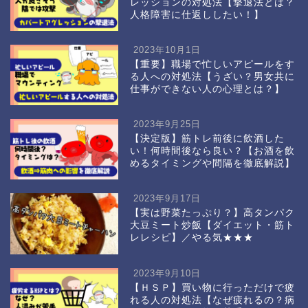
レッションの対処法【撃退法とは？
人格障害に仕返ししたい！】
2023年10月1日
【重要】職場で忙しいアピールをす
る人への対処法【うざい？男女共に
仕事ができない人の心理とは？】
2023年9月25日
【決定版】筋トレ前後に飲酒した
い！何時間後なら良い？【お酒を飲
めるタイミングや間隔を徹底解説】
2023年9月17日
【実は野菜たっぷり？】高タンパク
大豆ミート炒飯【ダイエット・筋ト
レレシピ】／やる気★★★
2023年9月10日
【ＨＳＰ】買い物に行っただけで疲
れる人の対処法【なぜ疲れるの？病