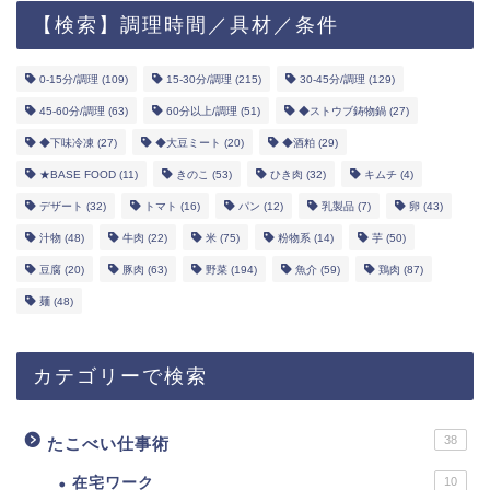
【検索】調理時間／具材／条件
0-15分/調理
(109)
15-30分/調理
(215)
30-45分/調理
(129)
45-60分/調理
(63)
60分以上/調理
(51)
◆ストウブ鋳物鍋
(27)
◆下味冷凍
(27)
◆大豆ミート
(20)
◆酒粕
(29)
★BASE FOOD
(11)
きのこ
(53)
ひき肉
(32)
キムチ
(4)
デザート
(32)
トマト
(16)
パン
(12)
乳製品
(7)
卵
(43)
汁物
(48)
牛肉
(22)
米
(75)
粉物系
(14)
芋
(50)
豆腐
(20)
豚肉
(63)
野菜
(194)
魚介
(59)
鶏肉
(87)
麺
(48)
カテゴリーで検索
38
たこべい仕事術
在宅ワーク
10