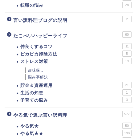
転職の悩み
28
2
言い訳料理ブログの説明
60
たこべいハッピーライフ
仲良くするコツ
11
ピカピカ掃除方法
5
ストレス対策
19
趣味探し
悩み事解決
貯金＆資産運用
21
生活の知恵
1
子育ての悩み
3
577
やる気で選ぶ言い訳料理
やる気★
50
やる気★★
198