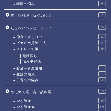
転職の悩み
28
2
言い訳料理ブログの説明
60
たこべいハッピーライフ
仲良くするコツ
11
ピカピカ掃除方法
5
ストレス対策
19
趣味探し
悩み事解決
貯金＆資産運用
21
生活の知恵
1
子育ての悩み
3
577
やる気で選ぶ言い訳料理
やる気★
50
やる気★★
198