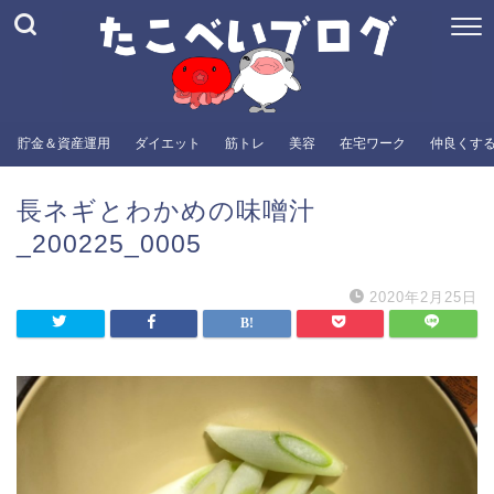
貯金＆資産運用
ダイエット
筋トレ
美容
在宅ワーク
仲良くす
長ネギとわかめの味噌汁
_200225_0005
2020年2月25日