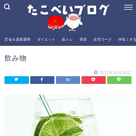
貯金＆資産運用
ダイエット
筋トレ
美容
在宅ワーク
仲良くす
飲み物
2021年10月16日