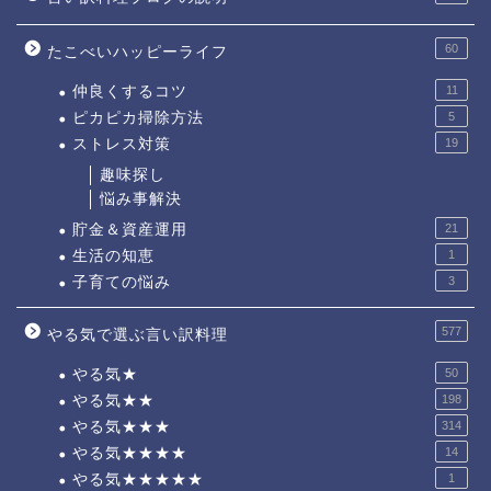
60
たこべいハッピーライフ
仲良くするコツ
11
ピカピカ掃除方法
5
ストレス対策
19
趣味探し
悩み事解決
貯金＆資産運用
21
生活の知恵
1
子育ての悩み
3
577
やる気で選ぶ言い訳料理
やる気★
50
やる気★★
198
やる気★★★
314
やる気★★★★
14
やる気★★★★★
1