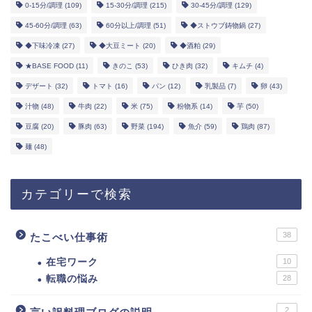
0-15分/調理
(109)
15-30分/調理
(215)
30-45分/調理
(129)
45-60分/調理
(63)
60分以上/調理
(51)
◆ストウブ鋳物鍋
(27)
◆下味冷凍
(27)
◆大豆ミート
(20)
◆酒粕
(29)
★BASE FOOD
(11)
きのこ
(53)
ひき肉
(32)
キムチ
(4)
デザート
(32)
トマト
(16)
パン
(12)
乳製品
(7)
卵
(43)
汁物
(48)
牛肉
(22)
米
(75)
粉物系
(14)
芋
(50)
豆腐
(20)
豚肉
(63)
野菜
(194)
魚介
(59)
鶏肉
(87)
麺
(48)
カテゴリーで検索
38
たこべい仕事術
在宅ワーク
10
転職の悩み
28
2