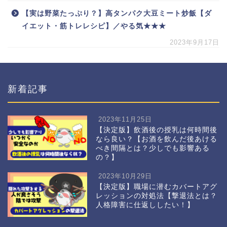
【実は野菜たっぷり？】高タンパク大豆ミート炒飯【ダ
イエット・筋トレレシピ】／やる気★★★
2023年9月17日
新着記事
2023年11月25日
【決定版】飲酒後の授乳は何時間後
なら良い？【お酒を飲んだ後あける
べき間隔とは？少しでも影響ある
の？】
2023年10月29日
【決定版】職場に潜むカバートアグ
レッションの対処法【撃退法とは？
人格障害に仕返ししたい！】