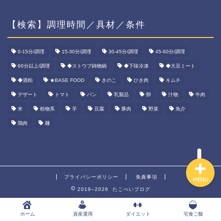
【検索】調理時間／具材／条件
ホーム
0-15分/調理
15-30分/調理
30-45分/調理
45-60分/調理
資産運用
60分以上/調理
◆ストウブ鋳物鍋
◆下味冷凍
◆大豆ミート
◆酒粕
★BASE FOOD
きのこ
ひき肉
キムチ
ダイエット
デザート
トマト
パン
乳製品
卵
汁物
牛肉
米
粉物系
芋
豆腐
豚肉
野菜
魚介
宅食ご飯
鶏肉
麺
プライバシーポリシー
免責事項
MENU
2019–2026 たこべいブログ
ホーム
資産運用
ダイエット
宅食ご飯