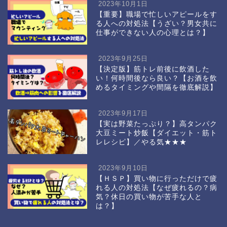
2023年10月1日
【重要】職場で忙しいアピールをす
る人への対処法【うざい？男女共に
仕事ができない人の心理とは？】
2023年9月25日
【決定版】筋トレ前後に飲酒した
い！何時間後なら良い？【お酒を飲
めるタイミングや間隔を徹底解説】
2023年9月17日
【実は野菜たっぷり？】高タンパク
大豆ミート炒飯【ダイエット・筋ト
レレシピ】／やる気★★★
2023年9月10日
【ＨＳＰ】買い物に行っただけで疲
れる人の対処法【なぜ疲れるの？病
気？休日の買い物が苦手な人と
は？】