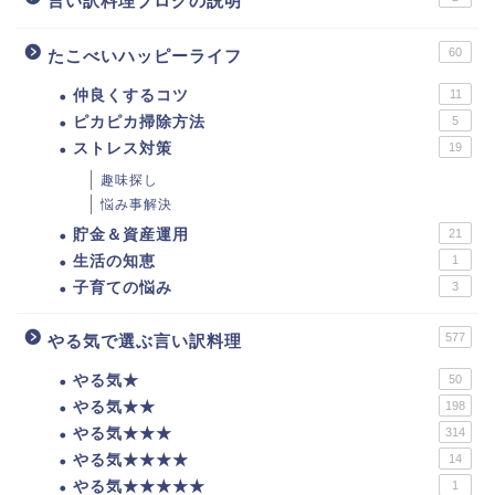
言い訳料理ブログの説明
60
たこべいハッピーライフ
仲良くするコツ
11
ピカピカ掃除方法
5
ストレス対策
19
趣味探し
悩み事解決
貯金＆資産運用
21
生活の知恵
1
子育ての悩み
3
577
やる気で選ぶ言い訳料理
やる気★
50
やる気★★
198
やる気★★★
314
やる気★★★★
14
やる気★★★★★
1