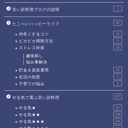
2
言い訳料理ブログの説明
60
たこべいハッピーライフ
仲良くするコツ
11
ピカピカ掃除方法
5
ストレス対策
19
趣味探し
悩み事解決
貯金＆資産運用
21
生活の知恵
1
子育ての悩み
3
577
やる気で選ぶ言い訳料理
やる気★
50
やる気★★
198
やる気★★★
314
14