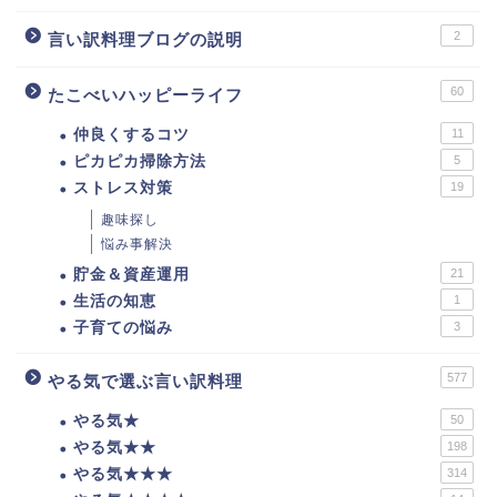
2
言い訳料理ブログの説明
60
たこべいハッピーライフ
仲良くするコツ
11
ピカピカ掃除方法
5
ストレス対策
19
趣味探し
悩み事解決
貯金＆資産運用
21
生活の知恵
1
子育ての悩み
3
577
やる気で選ぶ言い訳料理
やる気★
50
やる気★★
198
やる気★★★
314