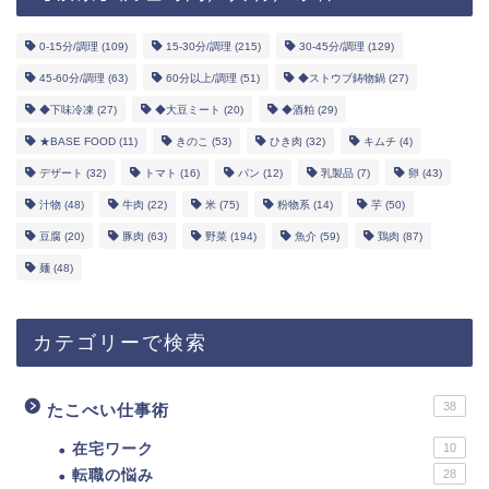
0-15分/調理
(109)
15-30分/調理
(215)
30-45分/調理
(129)
45-60分/調理
(63)
60分以上/調理
(51)
◆ストウブ鋳物鍋
(27)
◆下味冷凍
(27)
◆大豆ミート
(20)
◆酒粕
(29)
★BASE FOOD
(11)
きのこ
(53)
ひき肉
(32)
キムチ
(4)
デザート
(32)
トマト
(16)
パン
(12)
乳製品
(7)
卵
(43)
汁物
(48)
牛肉
(22)
米
(75)
粉物系
(14)
芋
(50)
豆腐
(20)
豚肉
(63)
野菜
(194)
魚介
(59)
鶏肉
(87)
麺
(48)
カテゴリーで検索
38
たこべい仕事術
在宅ワーク
10
転職の悩み
28