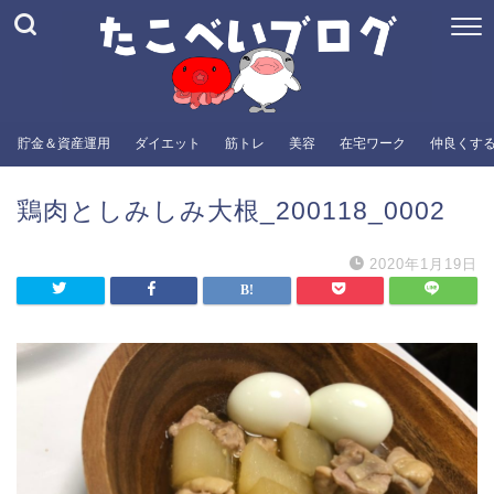
貯金＆資産運用
ダイエット
筋トレ
美容
在宅ワーク
仲良くす
鶏肉としみしみ大根_200118_0002
2020年1月19日