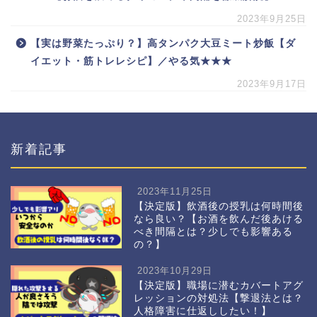
2023年9月25日
【実は野菜たっぷり？】高タンパク大豆ミート炒飯【ダ
イエット・筋トレレシピ】／やる気★★★
2023年9月17日
新着記事
2023年11月25日
【決定版】飲酒後の授乳は何時間後
なら良い？【お酒を飲んだ後あける
べき間隔とは？少しでも影響ある
の？】
2023年10月29日
【決定版】職場に潜むカバートアグ
レッションの対処法【撃退法とは？
人格障害に仕返ししたい！】