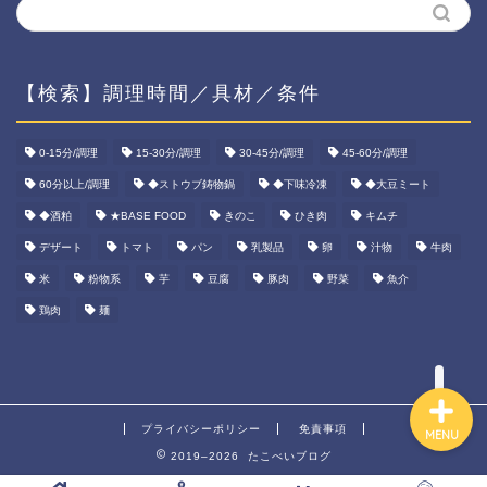
【検索】調理時間／具材／条件
ホーム
0-15分/調理
15-30分/調理
30-45分/調理
45-60分/調理
60分以上/調理
◆ストウブ鋳物鍋
◆下味冷凍
◆大豆ミート
資産運用
◆酒粕
★BASE FOOD
きのこ
ひき肉
キムチ
ダイエット
デザート
トマト
パン
乳製品
卵
汁物
牛肉
米
粉物系
芋
豆腐
豚肉
野菜
魚介
宅食ご飯
鶏肉
麺
プライバシーポリシー
免責事項
MENU
2019–2026 たこべいブログ