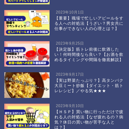
2023年10月1日
【重要】職場で忙しいアピールをす
る人への対処法【うざい？男女共に
仕事ができない人の心理とは？】
2023年9月25日
【決定版】筋トレ前後に飲酒した
い！何時間後なら良い？【お酒を飲
めるタイミングや間隔を徹底解説】
2023年9月17日
【実は野菜たっぷり？】高タンパク
大豆ミート炒飯【ダイエット・筋ト
レレシピ】／やる気★★★
2023年9月10日
【ＨＳＰ】買い物に行っただけで疲
れる人の対処法【なぜ疲れるの？病
気？休日の買い物が苦手な人と
は？】