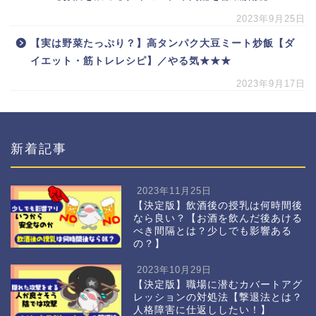
2023年9月25日
【実は野菜たっぷり？】高タンパク大豆ミート炒飯【ダ
イエット・筋トレレシピ】／やる気★★★
2023年9月17日
新着記事
2023年11月25日
【決定版】飲酒後の授乳は何時間後
なら良い？【お酒を飲んだ後あける
べき間隔とは？少しでも影響ある
の？】
2023年10月29日
【決定版】職場に潜むカバートアグ
レッションの対処法【撃退法とは？
人格障害に仕返ししたい！】