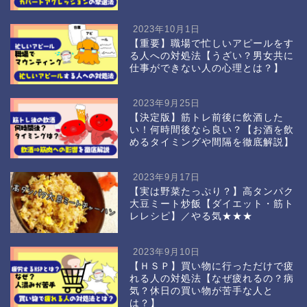
2023年10月1日
【重要】職場で忙しいアピールをす
る人への対処法【うざい？男女共に
仕事ができない人の心理とは？】
2023年9月25日
【決定版】筋トレ前後に飲酒した
い！何時間後なら良い？【お酒を飲
めるタイミングや間隔を徹底解説】
2023年9月17日
【実は野菜たっぷり？】高タンパク
大豆ミート炒飯【ダイエット・筋ト
レレシピ】／やる気★★★
2023年9月10日
【ＨＳＰ】買い物に行っただけで疲
れる人の対処法【なぜ疲れるの？病
気？休日の買い物が苦手な人と
は？】