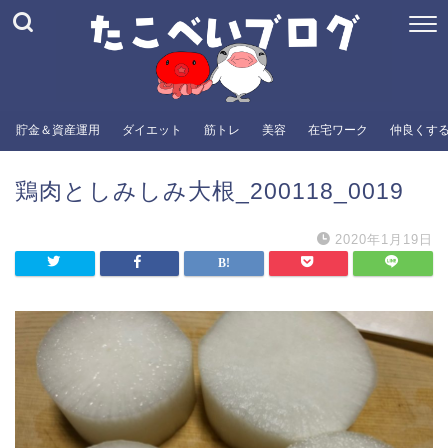
貯金＆資産運用
ダイエット
筋トレ
美容
在宅ワーク
仲良くす
鶏肉としみしみ大根_200118_0019
2020年1月19日