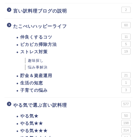
2
言い訳料理ブログの説明
60
たこべいハッピーライフ
仲良くするコツ
11
ピカピカ掃除方法
5
ストレス対策
19
趣味探し
悩み事解決
貯金＆資産運用
21
生活の知恵
1
子育ての悩み
3
577
やる気で選ぶ言い訳料理
やる気★
50
やる気★★
198
やる気★★★
314