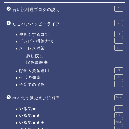
2
言い訳料理ブログの説明
60
たこべいハッピーライフ
仲良くするコツ
11
ピカピカ掃除方法
5
ストレス対策
19
趣味探し
悩み事解決
貯金＆資産運用
21
生活の知恵
1
子育ての悩み
3
577
やる気で選ぶ言い訳料理
やる気★
50
やる気★★
198
やる気★★★
314
14