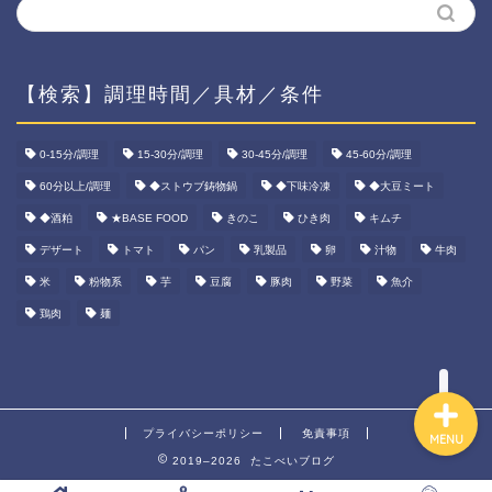
【検索】調理時間／具材／条件
ホーム
0-15分/調理
15-30分/調理
30-45分/調理
45-60分/調理
60分以上/調理
◆ストウブ鋳物鍋
◆下味冷凍
◆大豆ミート
資産運用
◆酒粕
★BASE FOOD
きのこ
ひき肉
キムチ
ダイエット
デザート
トマト
パン
乳製品
卵
汁物
牛肉
米
粉物系
芋
豆腐
豚肉
野菜
魚介
宅食ご飯
鶏肉
麺
プライバシーポリシー
免責事項
MENU
2019–2026 たこべいブログ