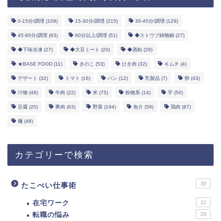
0-15分/調理
(109)
15-30分/調理
(215)
30-45分/調理
(129)
45-60分/調理
(63)
60分以上/調理
(51)
◆ストウブ鋳物鍋
(27)
◆下味冷凍
(27)
◆大豆ミート
(20)
◆酒粕
(29)
★BASE FOOD
(11)
きのこ
(53)
ひき肉
(32)
キムチ
(4)
デザート
(32)
トマト
(16)
パン
(12)
乳製品
(7)
卵
(43)
汁物
(48)
牛肉
(22)
米
(75)
粉物系
(14)
芋
(50)
豆腐
(20)
豚肉
(63)
野菜
(194)
魚介
(59)
鶏肉
(87)
麺
(48)
カテゴリーで検索
38
たこべい仕事術
在宅ワーク
10
転職の悩み
28