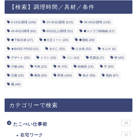
【検索】調理時間／具材／条件
0-15分/調理
(109)
15-30分/調理
(215)
30-45分/調理
(129)
45-60分/調理
(63)
60分以上/調理
(51)
◆ストウブ鋳物鍋
(27)
◆下味冷凍
(27)
◆大豆ミート
(20)
◆酒粕
(29)
★BASE FOOD
(11)
きのこ
(53)
ひき肉
(32)
キムチ
(4)
デザート
(32)
トマト
(16)
パン
(12)
乳製品
(7)
卵
(43)
汁物
(48)
牛肉
(22)
米
(75)
粉物系
(14)
芋
(50)
豆腐
(20)
豚肉
(63)
野菜
(194)
魚介
(59)
鶏肉
(87)
麺
(48)
カテゴリーで検索
38
たこべい仕事術
在宅ワーク
10