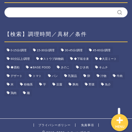
【検索】調理時間／具材／条件
ホーム
0-15分/調理
15-30分/調理
30-45分/調理
45-60分/調理
60分以上/調理
◆ストウブ鋳物鍋
◆下味冷凍
◆大豆ミート
資産運用
◆酒粕
★BASE FOOD
きのこ
ひき肉
キムチ
ダイエット
デザート
トマト
パン
乳製品
卵
汁物
牛肉
米
粉物系
芋
豆腐
豚肉
野菜
魚介
宅食ご飯
鶏肉
麺
プライバシーポリシー
免責事項
MENU