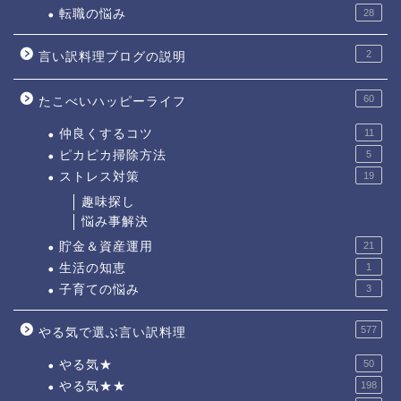
転職の悩み
28
2
言い訳料理ブログの説明
60
たこべいハッピーライフ
仲良くするコツ
11
ピカピカ掃除方法
5
ストレス対策
19
趣味探し
悩み事解決
貯金＆資産運用
21
生活の知恵
1
子育ての悩み
3
577
やる気で選ぶ言い訳料理
やる気★
50
やる気★★
198