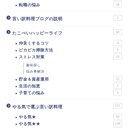
転職の悩み
28
2
言い訳料理ブログの説明
60
たこべいハッピーライフ
仲良くするコツ
11
ピカピカ掃除方法
5
ストレス対策
19
趣味探し
悩み事解決
貯金＆資産運用
21
生活の知恵
1
子育ての悩み
3
577
やる気で選ぶ言い訳料理
やる気★
50
やる気★★
198