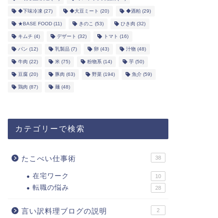
◆下味冷凍
(27)
◆大豆ミート
(20)
◆酒粕
(29)
★BASE FOOD
(11)
きのこ
(53)
ひき肉
(32)
キムチ
(4)
デザート
(32)
トマト
(16)
パン
(12)
乳製品
(7)
卵
(43)
汁物
(48)
牛肉
(22)
米
(75)
粉物系
(14)
芋
(50)
豆腐
(20)
豚肉
(63)
野菜
(194)
魚介
(59)
鶏肉
(87)
麺
(48)
カテゴリーで検索
たこべい仕事術
38
在宅ワーク
10
転職の悩み
28
言い訳料理ブログの説明
2