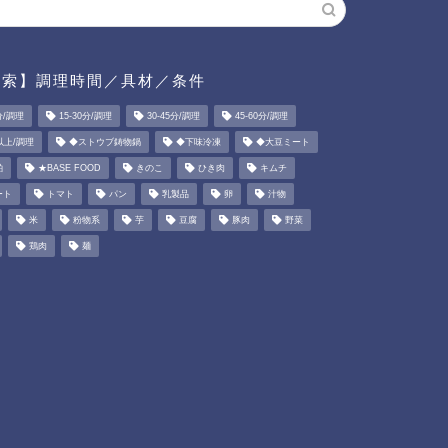
検索】調理時間／具材／条件
分/調理
15-30分/調理
30-45分/調理
45-60分/調理
以上/調理
◆ストウブ鋳物鍋
◆下味冷凍
◆大豆ミート
粕
★BASE FOOD
きのこ
ひき肉
キムチ
ート
トマト
パン
乳製品
卵
汁物
米
粉物系
芋
豆腐
豚肉
野菜
鶏肉
麺