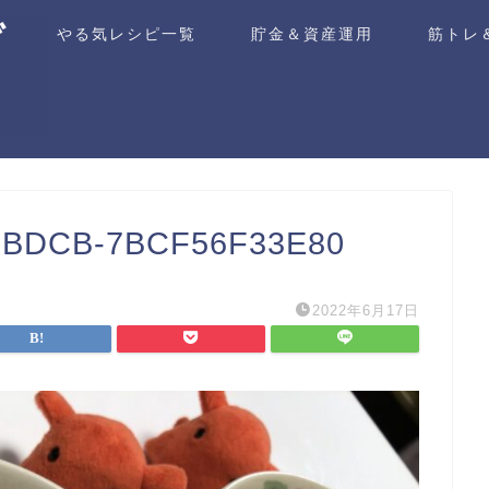
ム
やる気レシピ一覧
貯金＆資産運用
筋トレ
-BDCB-7BCF56F33E80
2022年6月17日