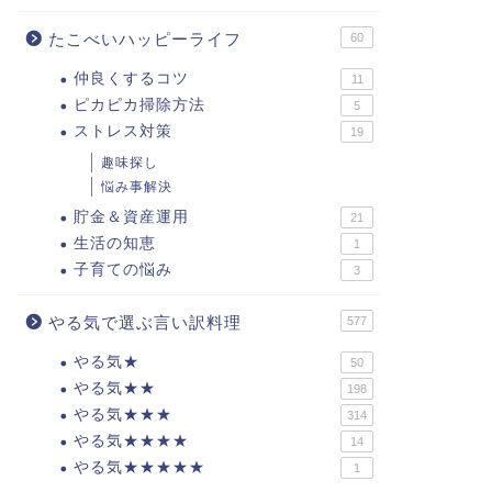
たこべいハッピーライフ
60
仲良くするコツ
11
ピカピカ掃除方法
5
ストレス対策
19
趣味探し
悩み事解決
貯金＆資産運用
21
生活の知恵
1
子育ての悩み
3
やる気で選ぶ言い訳料理
577
やる気★
50
やる気★★
198
やる気★★★
314
やる気★★★★
14
やる気★★★★★
1