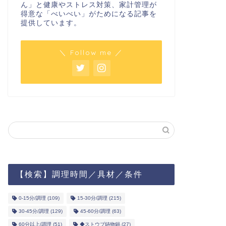
ん」と健康やストレス対策、家計管理が
得意な「べいべい」がためになる記事を
提供しています。
＼ Follow me ／
【検索】調理時間／具材／条件
0-15分/調理
(109)
15-30分/調理
(215)
30-45分/調理
(129)
45-60分/調理
(63)
60分以上/調理
(51)
◆ストウブ鋳物鍋
(27)