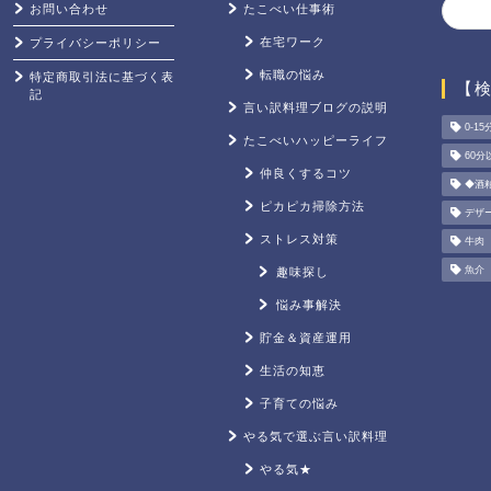
お問い合わせ
たこべい仕事術
在宅ワーク
プライバシーポリシー
転職の悩み
特定商取引法に基づく表
【
記
言い訳料理ブログの説明
0-15
たこべいハッピーライフ
60分
仲良くするコツ
◆酒
ピカピカ掃除方法
デザ
ストレス対策
牛肉
魚介
趣味探し
悩み事解決
貯金＆資産運用
生活の知恵
子育ての悩み
やる気で選ぶ言い訳料理
やる気★