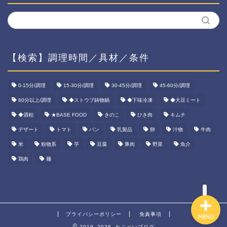
【検索】調理時間／具材／条件
ホーム
0-15分/調理
15-30分/調理
30-45分/調理
45-60分/調理
60分以上/調理
◆ストウブ鋳物鍋
◆下味冷凍
◆大豆ミート
資産運用
◆酒粕
★BASE FOOD
きのこ
ひき肉
キムチ
ダイエット
デザート
トマト
パン
乳製品
卵
汁物
牛肉
米
粉物系
芋
豆腐
豚肉
野菜
魚介
宅食ご飯
鶏肉
麺
プライバシーポリシー
免責事項
MENU
2019–2026 たこべいブログ