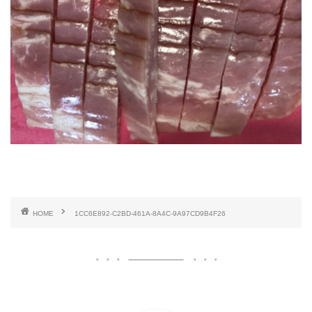
HOME
1CC6E892-C2BD-461A-8A4C-9A97CD9B4F26