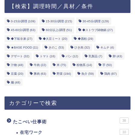
【検索】調理時間／具材／条件
0-15分/調理
(109)
15-30分/調理
(215)
30-45分/調理
(129)
45-60分/調理
(63)
60分以上/調理
(51)
◆ストウブ鋳物鍋
(27)
◆下味冷凍
(27)
◆大豆ミート
(20)
◆酒粕
(29)
★BASE FOOD
(11)
きのこ
(53)
ひき肉
(32)
キムチ
(4)
デザート
(32)
トマト
(16)
パン
(12)
乳製品
(7)
卵
(43)
汁物
(48)
牛肉
(22)
米
(75)
粉物系
(14)
芋
(50)
豆腐
(20)
豚肉
(63)
野菜
(194)
魚介
(59)
鶏肉
(87)
麺
(48)
カテゴリーで検索
38
たこべい仕事術
在宅ワーク
10