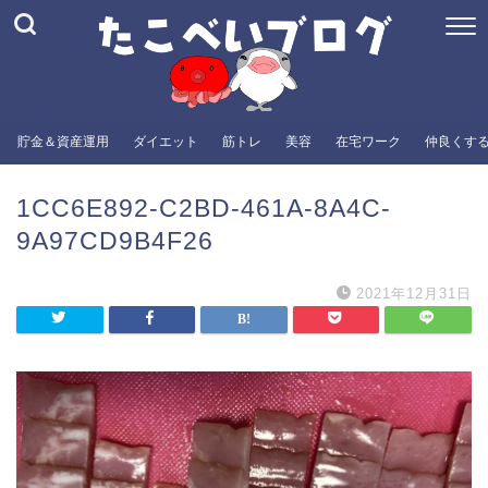
貯金＆資産運用
ダイエット
筋トレ
美容
在宅ワーク
仲良くす
1CC6E892-C2BD-461A-8A4C-
9A97CD9B4F26
2021年12月31日