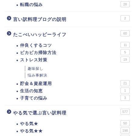
転職の悩み
28
2
言い訳料理ブログの説明
60
たこべいハッピーライフ
仲良くするコツ
11
ピカピカ掃除方法
5
ストレス対策
19
趣味探し
悩み事解決
貯金＆資産運用
21
生活の知恵
1
子育ての悩み
3
577
やる気で選ぶ言い訳料理
やる気★
50
やる気★★
198