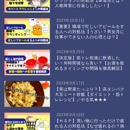
レッションの対処法【撃退法とは？
人格障害に仕返ししたい！】
2023年10月1日
【重要】職場で忙しいアピールをす
る人への対処法【うざい？男女共に
仕事ができない人の心理とは？】
2023年9月25日
【決定版】筋トレ前後に飲酒した
い！何時間後なら良い？【お酒を飲
めるタイミングや間隔を徹底解説】
2023年9月17日
【実は野菜たっぷり？】高タンパク
大豆ミート炒飯【ダイエット・筋ト
レレシピ】／やる気★★★
2023年9月10日
【ＨＳＰ】買い物に行っただけで疲
れる人の対処法【なぜ疲れるの？病