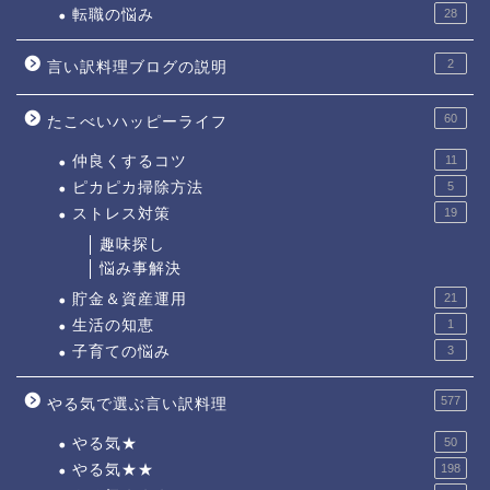
転職の悩み
28
2
言い訳料理ブログの説明
60
たこべいハッピーライフ
仲良くするコツ
11
ピカピカ掃除方法
5
ストレス対策
19
趣味探し
悩み事解決
貯金＆資産運用
21
生活の知恵
1
子育ての悩み
3
577
やる気で選ぶ言い訳料理
やる気★
50
やる気★★
198