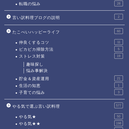
転職の悩み
28
2
言い訳料理ブログの説明
60
たこべいハッピーライフ
仲良くするコツ
11
ピカピカ掃除方法
5
ストレス対策
19
趣味探し
悩み事解決
貯金＆資産運用
21
生活の知恵
1
子育ての悩み
3
577
やる気で選ぶ言い訳料理
やる気★
50
やる気★★
198