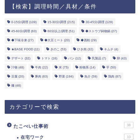
【検索】調理時間／具材／条件
0-15分/調理
(109)
15-30分/調理
(215)
30-45分/調理
(129)
45-60分/調理
(63)
60分以上/調理
(51)
◆ストウブ鋳物鍋
(27)
◆下味冷凍
(27)
◆大豆ミート
(20)
◆酒粕
(29)
★BASE FOOD
(11)
きのこ
(53)
ひき肉
(32)
キムチ
(4)
デザート
(32)
トマト
(16)
パン
(12)
乳製品
(7)
卵
(43)
汁物
(48)
牛肉
(22)
米
(75)
粉物系
(14)
芋
(50)
豆腐
(20)
豚肉
(63)
野菜
(194)
魚介
(59)
鶏肉
(87)
麺
(48)
カテゴリーで検索
38
たこべい仕事術
在宅ワーク
10