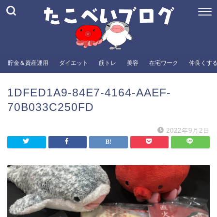
貯金＆資産運用
ダイエット
筋トレ
美容
在宅ワーク
仲良くす
1DFED1A9-84E7-4164-AAEF-
70B033C250FD
2022年9月2日