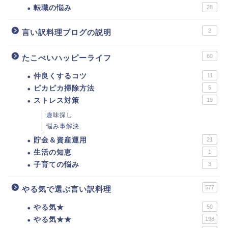
転職の悩み
28
2
言い訳料理ブログの説明
60
たこべいハッピーライフ
仲良くするコツ
11
ピカピカ掃除方法
5
ストレス対策
19
趣味探し
悩み事解決
貯金＆資産運用
21
生活の知恵
1
子育ての悩み
3
577
やる気で選ぶ言い訳料理
やる気★
50
やる気★★
198