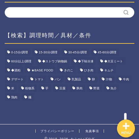
【検索】調理時間／具材／条件
ホーム
0-15分/調理
15-30分/調理
30-45分/調理
45-60分/調理
60分以上/調理
◆ストウブ鋳物鍋
◆下味冷凍
◆大豆ミート
資産運用
◆酒粕
★BASE FOOD
きのこ
ひき肉
キムチ
ダイエット
デザート
トマト
パン
乳製品
卵
汁物
牛肉
米
粉物系
芋
豆腐
豚肉
野菜
魚介
宅食ご飯
鶏肉
麺
プライバシーポリシー
免責事項
MENU
2019–2026 たこべいブログ