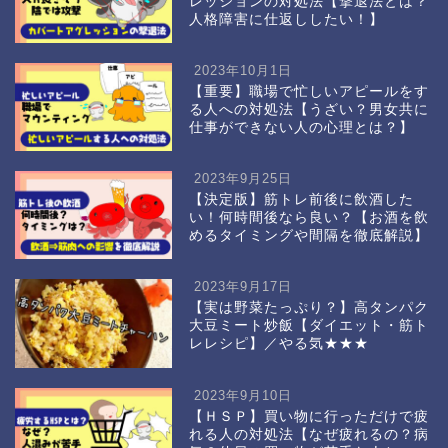
レッションの対処法【撃退法とは？
人格障害に仕返ししたい！】
2023年10月1日
【重要】職場で忙しいアピールをす
る人への対処法【うざい？男女共に
仕事ができない人の心理とは？】
2023年9月25日
【決定版】筋トレ前後に飲酒した
い！何時間後なら良い？【お酒を飲
めるタイミングや間隔を徹底解説】
2023年9月17日
【実は野菜たっぷり？】高タンパク
大豆ミート炒飯【ダイエット・筋ト
レレシピ】／やる気★★★
2023年9月10日
【ＨＳＰ】買い物に行っただけで疲
れる人の対処法【なぜ疲れるの？病