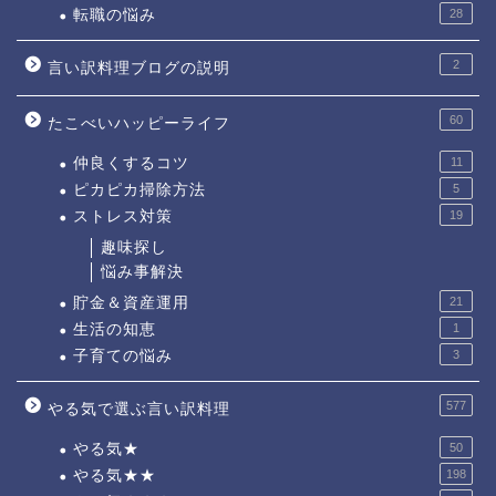
転職の悩み
28
2
言い訳料理ブログの説明
60
たこべいハッピーライフ
仲良くするコツ
11
ピカピカ掃除方法
5
ストレス対策
19
趣味探し
悩み事解決
貯金＆資産運用
21
生活の知恵
1
子育ての悩み
3
577
やる気で選ぶ言い訳料理
やる気★
50
やる気★★
198