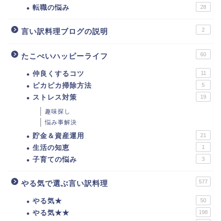
転職の悩み
28
2
言い訳料理ブログの説明
60
たこべいハッピーライフ
仲良くするコツ
11
ピカピカ掃除方法
5
ストレス対策
19
趣味探し
悩み事解決
貯金＆資産運用
21
生活の知恵
1
子育ての悩み
3
577
やる気で選ぶ言い訳料理
やる気★
50
やる気★★
198