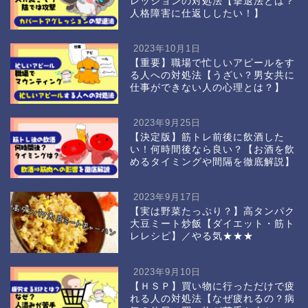
レッションの対処法【撃退法とは？
人格障害に仕返ししたい！】
2023年10月1日
【重要】職場で忙しいアピールをす
る人への対処法【うざい？男女共に
仕事ができない人の心理とは？】
2023年9月25日
【決定版】筋トレ前後に飲酒した
い！何時間後なら良い？【お酒を飲
めるタイミングや間隔を徹底解説】
2023年9月17日
【実は野菜たっぷり？】高タンパク
大豆ミート炒飯【ダイエット・筋ト
レレシピ】／やる気★★★
2023年9月10日
【ＨＳＰ】買い物に行っただけで疲
れる人の対処法【なぜ疲れるの？病