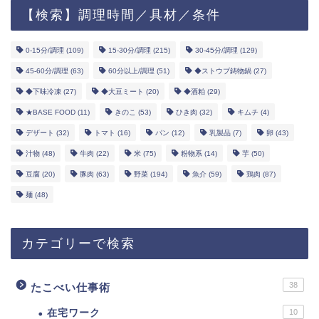
【検索】調理時間／具材／条件
0-15分/調理
(109)
15-30分/調理
(215)
30-45分/調理
(129)
45-60分/調理
(63)
60分以上/調理
(51)
◆ストウブ鋳物鍋
(27)
◆下味冷凍
(27)
◆大豆ミート
(20)
◆酒粕
(29)
★BASE FOOD
(11)
きのこ
(53)
ひき肉
(32)
キムチ
(4)
デザート
(32)
トマト
(16)
パン
(12)
乳製品
(7)
卵
(43)
汁物
(48)
牛肉
(22)
米
(75)
粉物系
(14)
芋
(50)
豆腐
(20)
豚肉
(63)
野菜
(194)
魚介
(59)
鶏肉
(87)
麺
(48)
カテゴリーで検索
38
たこべい仕事術
在宅ワーク
10