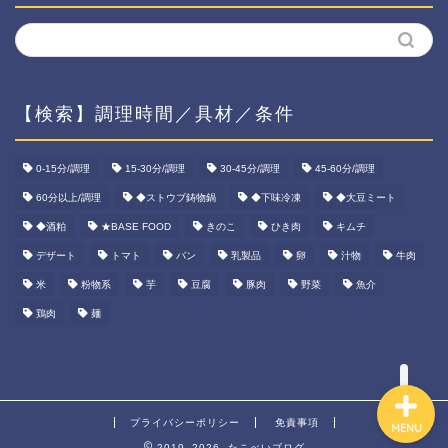
【検索】調理時間／具材／条件
ホーム
0-15分/調理
15-30分/調理
30-45分/調理
45-60分/調理
60分以上/調理
◆ストウブ鋳物鍋
◆下味冷凍
◆大豆ミート
資産運用
◆酒粕
★BASE FOOD
きのこ
ひき肉
キムチ
ダイエット
デザート
トマト
パン
乳製品
卵
汁物
牛肉
米
粉物系
芋
豆腐
豚肉
野菜
魚介
宅食ご飯
鶏肉
麺
プライバシーポリシー
免責事項
MENU
2019–2026 たこべいブログ