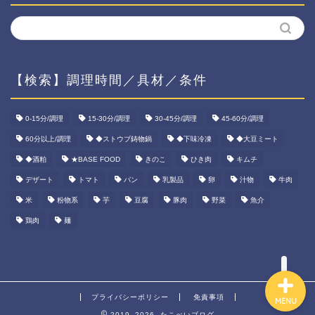
【検索】調理時間／具材／条件
ホーム
0-15分/調理
15-30分/調理
30-45分/調理
45-60分/調理
60分以上/調理
◆ストウブ鋳物鍋
◆下味冷凍
◆大豆ミート
資産運用
◆酒粕
★BASE FOOD
きのこ
ひき肉
キムチ
ダイエット
デザート
トマト
パン
乳製品
卵
汁物
牛肉
米
粉物系
芋
豆腐
豚肉
野菜
魚介
宅食ご飯
鶏肉
麺
プライバシーポリシー
免責事項
MENU
2019–2026 たこべいブログ