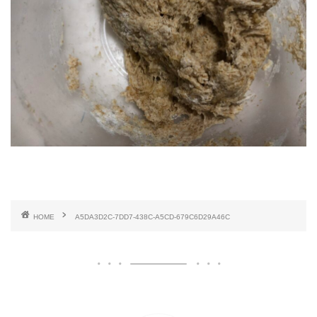
HOME
A5DA3D2C-7DD7-438C-A5CD-679C6D29A46C