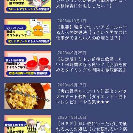
レッションの対処法【撃退法とは？
人格障害に仕返ししたい！】
2023年10月1日
【重要】職場で忙しいアピールをす
る人への対処法【うざい？男女共に
仕事ができない人の心理とは？】
2023年9月25日
【決定版】筋トレ前後に飲酒した
い！何時間後なら良い？【お酒を飲
めるタイミングや間隔を徹底解説】
2023年9月17日
【実は野菜たっぷり？】高タンパク
大豆ミート炒飯【ダイエット・筋ト
レレシピ】／やる気★★★
2023年9月10日
【ＨＳＰ】買い物に行っただけで疲
れる人の対処法【なぜ疲れるの？病