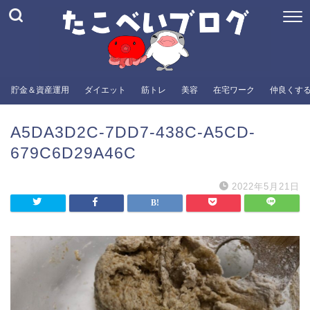
貯金＆資産運用
ダイエット
筋トレ
美容
在宅ワーク
仲良くす
A5DA3D2C-7DD7-438C-A5CD-
679C6D29A46C
2022年5月21日