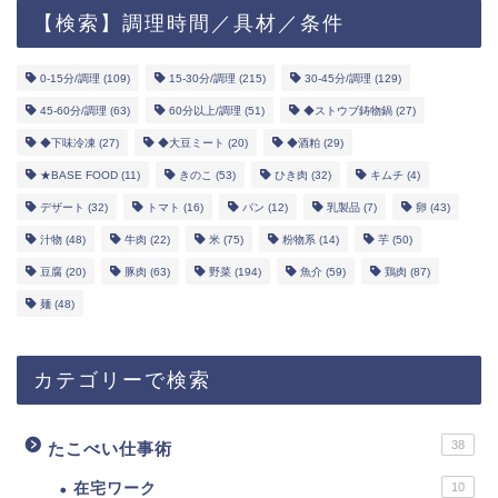
【検索】調理時間／具材／条件
0-15分/調理
(109)
15-30分/調理
(215)
30-45分/調理
(129)
45-60分/調理
(63)
60分以上/調理
(51)
◆ストウブ鋳物鍋
(27)
◆下味冷凍
(27)
◆大豆ミート
(20)
◆酒粕
(29)
★BASE FOOD
(11)
きのこ
(53)
ひき肉
(32)
キムチ
(4)
デザート
(32)
トマト
(16)
パン
(12)
乳製品
(7)
卵
(43)
汁物
(48)
牛肉
(22)
米
(75)
粉物系
(14)
芋
(50)
豆腐
(20)
豚肉
(63)
野菜
(194)
魚介
(59)
鶏肉
(87)
麺
(48)
カテゴリーで検索
38
たこべい仕事術
在宅ワーク
10