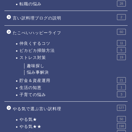
転職の悩み
28
2
言い訳料理ブログの説明
60
たこべいハッピーライフ
仲良くするコツ
11
ピカピカ掃除方法
5
ストレス対策
19
趣味探し
悩み事解決
貯金＆資産運用
21
生活の知恵
1
子育ての悩み
3
577
やる気で選ぶ言い訳料理
やる気★
50
やる気★★
198