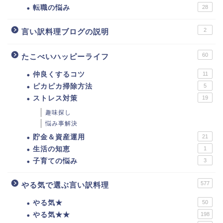
転職の悩み
28
2
言い訳料理ブログの説明
60
たこべいハッピーライフ
仲良くするコツ
11
ピカピカ掃除方法
5
ストレス対策
19
趣味探し
悩み事解決
貯金＆資産運用
21
生活の知恵
1
子育ての悩み
3
577
やる気で選ぶ言い訳料理
やる気★
50
やる気★★
198