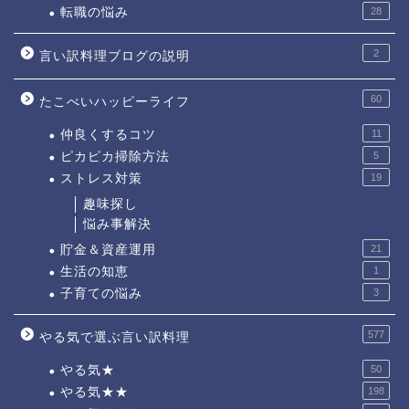
転職の悩み
28
2
言い訳料理ブログの説明
60
たこべいハッピーライフ
仲良くするコツ
11
ピカピカ掃除方法
5
ストレス対策
19
趣味探し
悩み事解決
貯金＆資産運用
21
生活の知恵
1
子育ての悩み
3
577
やる気で選ぶ言い訳料理
やる気★
50
やる気★★
198