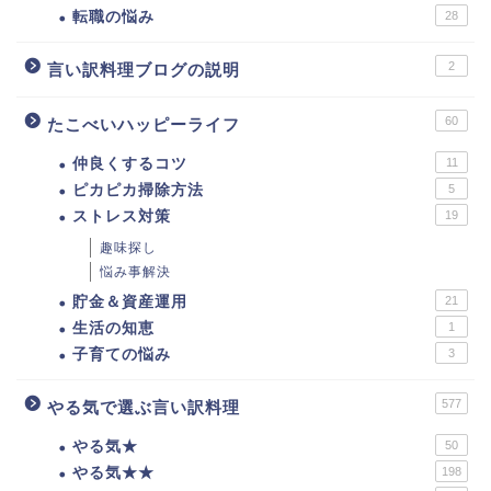
転職の悩み
28
2
言い訳料理ブログの説明
60
たこべいハッピーライフ
仲良くするコツ
11
ピカピカ掃除方法
5
ストレス対策
19
趣味探し
悩み事解決
貯金＆資産運用
21
生活の知恵
1
子育ての悩み
3
577
やる気で選ぶ言い訳料理
やる気★
50
やる気★★
198