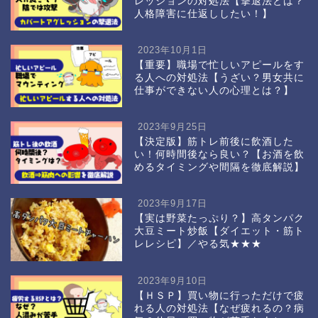
レッションの対処法【撃退法とは？
人格障害に仕返ししたい！】
2023年10月1日
【重要】職場で忙しいアピールをす
る人への対処法【うざい？男女共に
仕事ができない人の心理とは？】
2023年9月25日
【決定版】筋トレ前後に飲酒した
い！何時間後なら良い？【お酒を飲
めるタイミングや間隔を徹底解説】
2023年9月17日
【実は野菜たっぷり？】高タンパク
大豆ミート炒飯【ダイエット・筋ト
レレシピ】／やる気★★★
2023年9月10日
【ＨＳＰ】買い物に行っただけで疲
れる人の対処法【なぜ疲れるの？病