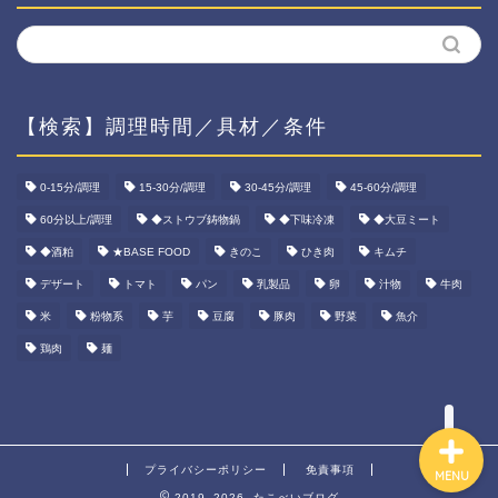
【検索】調理時間／具材／条件
ホーム
0-15分/調理
15-30分/調理
30-45分/調理
45-60分/調理
60分以上/調理
◆ストウブ鋳物鍋
◆下味冷凍
◆大豆ミート
資産運用
◆酒粕
★BASE FOOD
きのこ
ひき肉
キムチ
ダイエット
デザート
トマト
パン
乳製品
卵
汁物
牛肉
米
粉物系
芋
豆腐
豚肉
野菜
魚介
宅食ご飯
鶏肉
麺
プライバシーポリシー
免責事項
MENU
2019–2026 たこべいブログ