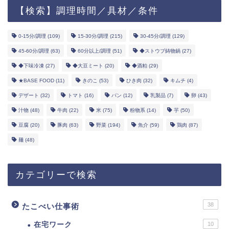
【検索】調理時間／具材／条件
0-15分/調理
(109)
15-30分/調理
(215)
30-45分/調理
(129)
45-60分/調理
(63)
60分以上/調理
(51)
◆ストウブ鋳物鍋
(27)
◆下味冷凍
(27)
◆大豆ミート
(20)
◆酒粕
(29)
★BASE FOOD
(11)
きのこ
(53)
ひき肉
(32)
キムチ
(4)
デザート
(32)
トマト
(16)
パン
(12)
乳製品
(7)
卵
(43)
汁物
(48)
牛肉
(22)
米
(75)
粉物系
(14)
芋
(50)
豆腐
(20)
豚肉
(63)
野菜
(194)
魚介
(59)
鶏肉
(87)
麺
(48)
カテゴリーで検索
38
たこべい仕事術
在宅ワーク
10