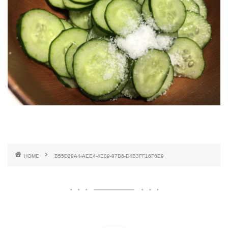
HOME
B55D29A4-AEE4-4E89-97B6-D4B3FF16F6E9