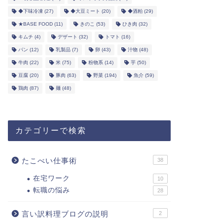
◆下味冷凍
(27)
◆大豆ミート
(20)
◆酒粕
(29)
★BASE FOOD
(11)
きのこ
(53)
ひき肉
(32)
キムチ
(4)
デザート
(32)
トマト
(16)
パン
(12)
乳製品
(7)
卵
(43)
汁物
(48)
牛肉
(22)
米
(75)
粉物系
(14)
芋
(50)
豆腐
(20)
豚肉
(63)
野菜
(194)
魚介
(59)
鶏肉
(87)
麺
(48)
カテゴリーで検索
たこべい仕事術
38
在宅ワーク
10
転職の悩み
28
言い訳料理ブログの説明
2