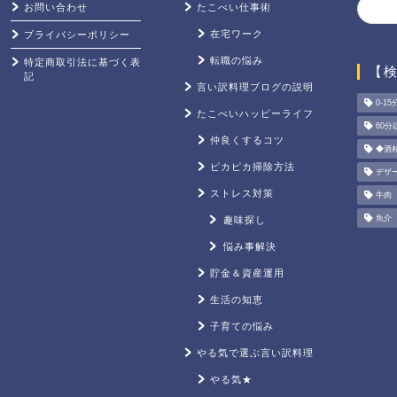
お問い合わせ
たこべい仕事術
在宅ワーク
プライバシーポリシー
転職の悩み
特定商取引法に基づく表
【
記
言い訳料理ブログの説明
0-15
たこべいハッピーライフ
60分
仲良くするコツ
◆酒
ピカピカ掃除方法
デザ
ストレス対策
牛肉
魚介
趣味探し
悩み事解決
貯金＆資産運用
生活の知恵
子育ての悩み
やる気で選ぶ言い訳料理
やる気★