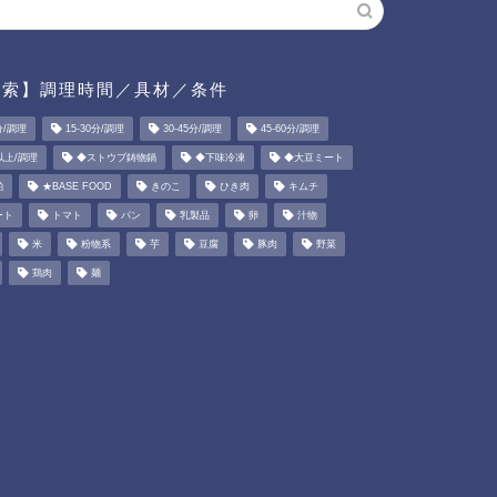
検索】調理時間／具材／条件
分/調理
15-30分/調理
30-45分/調理
45-60分/調理
以上/調理
◆ストウブ鋳物鍋
◆下味冷凍
◆大豆ミート
粕
★BASE FOOD
きのこ
ひき肉
キムチ
ート
トマト
パン
乳製品
卵
汁物
米
粉物系
芋
豆腐
豚肉
野菜
鶏肉
麺