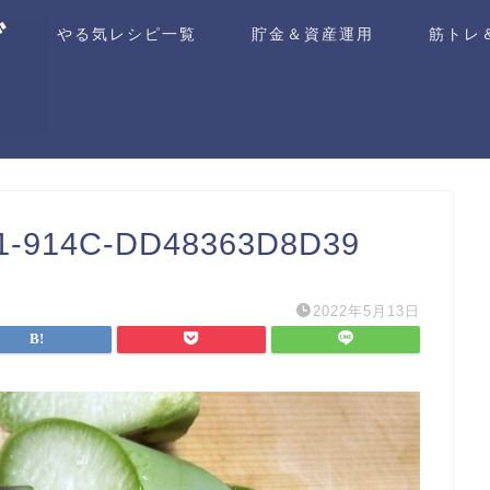
ム
やる気レシピ一覧
貯金＆資産運用
筋トレ
1-914C-DD48363D8D39
2022年5月13日