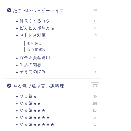
たこべいハッピーライフ
60
仲良くするコツ
11
ピカピカ掃除方法
5
ストレス対策
19
趣味探し
悩み事解決
貯金＆資産運用
21
生活の知恵
1
子育ての悩み
3
やる気で選ぶ言い訳料理
577
やる気★
50
やる気★★
198
やる気★★★
314
やる気★★★★
14
やる気★★★★★
1