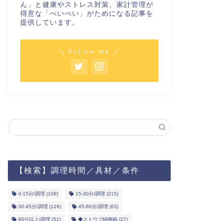
ん」と健康やストレス対策、家計管理が
得意な「べいべい」がためになる記事を
提供しています。
＼ Follow me ／
【検索】調理時間／具材／条件
0-15分/調理
(109)
15-30分/調理
(215)
30-45分/調理
(129)
45-60分/調理
(63)
60分以上/調理
(51)
◆ストウブ鋳物鍋
(27)