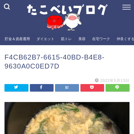
貯金＆資産運用
ダイエット
筋トレ
美容
在宅ワーク
仲良くす
F4CB62B7-6615-40BD-B4E8-
9630A0C0ED7D
2022年5月13日