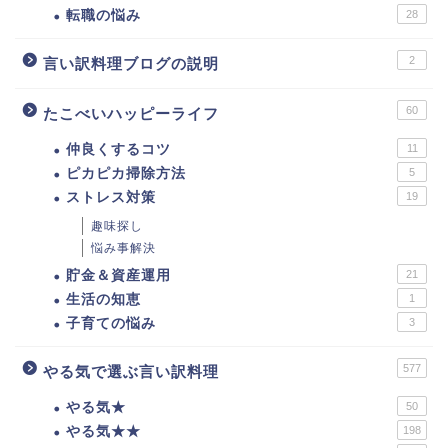
転職の悩み
28
2
言い訳料理ブログの説明
60
たこべいハッピーライフ
仲良くするコツ
11
ピカピカ掃除方法
5
ストレス対策
19
趣味探し
悩み事解決
貯金＆資産運用
21
生活の知恵
1
子育ての悩み
3
577
やる気で選ぶ言い訳料理
やる気★
50
やる気★★
198