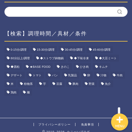
【検索】調理時間／具材／条件
ホーム
0-15分/調理
15-30分/調理
30-45分/調理
45-60分/調理
60分以上/調理
◆ストウブ鋳物鍋
◆下味冷凍
◆大豆ミート
資産運用
◆酒粕
★BASE FOOD
きのこ
ひき肉
キムチ
ダイエット
デザート
トマト
パン
乳製品
卵
汁物
牛肉
米
粉物系
芋
豆腐
豚肉
野菜
魚介
宅食ご飯
鶏肉
麺
プライバシーポリシー
免責事項
MENU
2019–2026 たこべいブログ