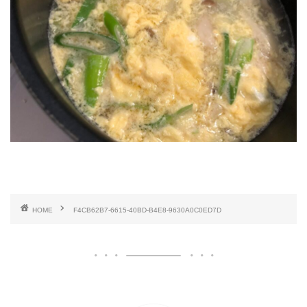
HOME
F4CB62B7-6615-40BD-B4E8-9630A0C0ED7D