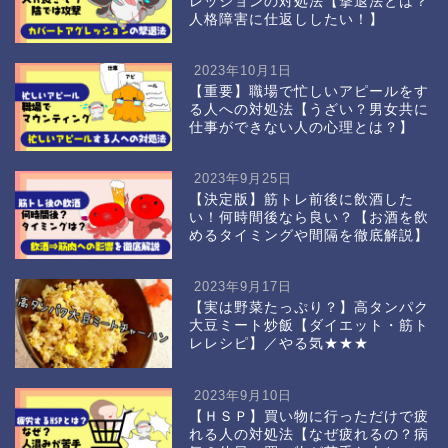
レッションの対処法【撃退法とは？
人格障害に仕返ししたい！】
2023年10月1日
【重要】職場で忙しいアピールをす
る人への対処法【うざい？男女共に
仕事ができない人の心理とは？】
2023年9月25日
【決定版】筋トレ前後に飲酒した
い！何時間後なら良い？【お酒を飲
めるタイミングや間隔を徹底解説】
2023年9月17日
【実は野菜たっぷり？】高タンパク
大豆ミート炒飯【ダイエット・筋ト
レレシピ】／やる気★★★
2023年9月10日
【ＨＳＰ】買い物に行っただけで疲
れる人の対処法【なぜ疲れるの？病