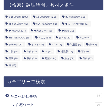
【検索】調理時間／具材／条件
0-15分/調理
(109)
15-30分/調理
(215)
30-45分/調理
(129)
45-60分/調理
(63)
60分以上/調理
(51)
◆ストウブ鋳物鍋
(27)
◆下味冷凍
(27)
◆大豆ミート
(20)
◆酒粕
(29)
★BASE FOOD
(11)
きのこ
(53)
ひき肉
(32)
キムチ
(4)
デザート
(32)
トマト
(16)
パン
(12)
乳製品
(7)
卵
(43)
汁物
(48)
牛肉
(22)
米
(75)
粉物系
(14)
芋
(50)
豆腐
(20)
豚肉
(63)
野菜
(194)
魚介
(59)
鶏肉
(87)
麺
(48)
カテゴリーで検索
38
たこべい仕事術
在宅ワーク
10