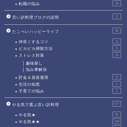
転職の悩み
28
2
言い訳料理ブログの説明
60
たこべいハッピーライフ
仲良くするコツ
11
ピカピカ掃除方法
5
ストレス対策
19
趣味探し
悩み事解決
貯金＆資産運用
21
生活の知恵
1
子育ての悩み
3
577
やる気で選ぶ言い訳料理
やる気★
50
やる気★★
198