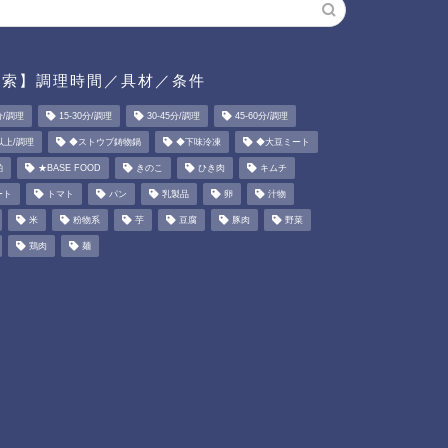
検索】調理時間／具材／条件
分/調理
15-30分/調理
30-45分/調理
45-60分/調理
以上/調理
◆ストウブ鋳物鍋
◆下味冷凍
◆大豆ミート
粕
★BASE FOOD
きのこ
ひき肉
キムチ
ート
トマト
パン
乳製品
卵
汁物
米
粉物系
芋
豆腐
豚肉
野菜
鶏肉
麺