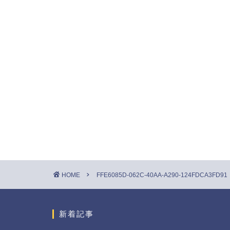
HOME
FFE6085D-062C-40AA-A290-124FDCA3FD91
新着記事