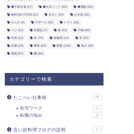
◆下味冷凍
(27)
◆大豆ミート
(20)
◆酒粕
(29)
★BASE FOOD
(11)
きのこ
(53)
ひき肉
(32)
キムチ
(4)
デザート
(32)
トマト
(16)
パン
(12)
乳製品
(7)
卵
(43)
汁物
(48)
牛肉
(22)
米
(75)
粉物系
(14)
芋
(50)
豆腐
(20)
豚肉
(63)
野菜
(194)
魚介
(59)
鶏肉
(87)
麺
(48)
カテゴリーで検索
たこべい仕事術
38
在宅ワーク
10
転職の悩み
28
言い訳料理ブログの説明
2