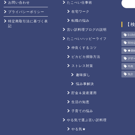
お問い合わせ
たこべい仕事術
在宅ワーク
プライバシーポリシー
転職の悩み
特定商取引法に基づく表
【
記
言い訳料理ブログの説明
0-15
たこべいハッピーライフ
60分
仲良くするコツ
◆酒
ピカピカ掃除方法
デザ
ストレス対策
牛肉
魚介
趣味探し
悩み事解決
貯金＆資産運用
生活の知恵
子育ての悩み
やる気で選ぶ言い訳料理
やる気★