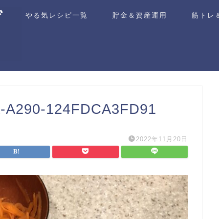
ム
やる気レシピ一覧
貯金＆資産運用
筋トレ
A-A290-124FDCA3FD91
2022年11月20日