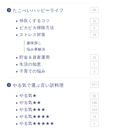
たこべいハッピーライフ
60
仲良くするコツ
11
ピカピカ掃除方法
5
ストレス対策
19
趣味探し
悩み事解決
貯金＆資産運用
21
生活の知恵
1
子育ての悩み
3
やる気で選ぶ言い訳料理
577
やる気★
50
やる気★★
198
やる気★★★
314
やる気★★★★
14
やる気★★★★★
1