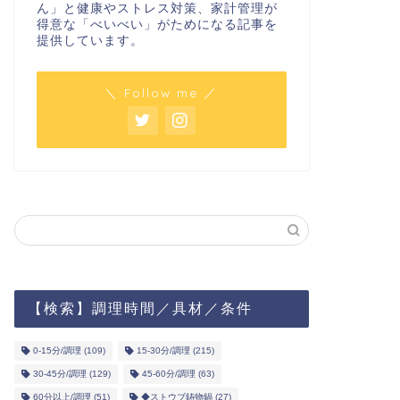
ん」と健康やストレス対策、家計管理が
得意な「べいべい」がためになる記事を
提供しています。
＼ Follow me ／
【検索】調理時間／具材／条件
0-15分/調理
(109)
15-30分/調理
(215)
30-45分/調理
(129)
45-60分/調理
(63)
60分以上/調理
(51)
◆ストウブ鋳物鍋
(27)