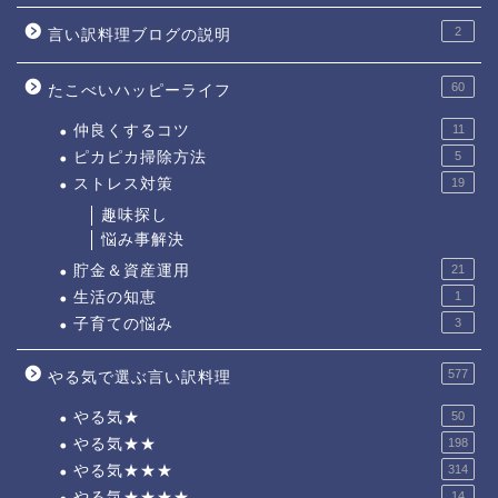
2
言い訳料理ブログの説明
60
たこべいハッピーライフ
仲良くするコツ
11
ピカピカ掃除方法
5
ストレス対策
19
趣味探し
悩み事解決
貯金＆資産運用
21
生活の知恵
1
子育ての悩み
3
577
やる気で選ぶ言い訳料理
やる気★
50
やる気★★
198
やる気★★★
314
やる気★★★★
14