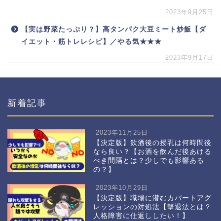
2023年9月25日
【実は野菜たっぷり？】高タンパク大豆ミート炒飯【ダ
イエット・筋トレレシピ】／やる気★★★
2023年9月17日
新着記事
2023年11月25日
【決定版】飲酒後の授乳は何時間後
なら良い？【お酒を飲んだ後あける
べき間隔とは？少しでも影響ある
の？】
2023年10月29日
【決定版】職場に潜むカバートアグ
レッションの対処法【撃退法とは？
人格障害に仕返ししたい！】