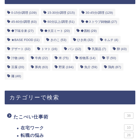
0-15分/調理
(109)
15-30分/調理
(215)
30-45分/調理
(129)
45-60分/調理
(63)
60分以上/調理
(51)
◆ストウブ鋳物鍋
(27)
◆下味冷凍
(27)
◆大豆ミート
(20)
◆酒粕
(29)
★BASE FOOD
(11)
きのこ
(53)
ひき肉
(32)
キムチ
(4)
デザート
(32)
トマト
(16)
パン
(12)
乳製品
(7)
卵
(43)
汁物
(48)
牛肉
(22)
米
(75)
粉物系
(14)
芋
(50)
豆腐
(20)
豚肉
(63)
野菜
(194)
魚介
(59)
鶏肉
(87)
麺
(48)
カテゴリーで検索
38
たこべい仕事術
在宅ワーク
10
転職の悩み
28