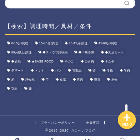
【検索】調理時間／具材／条件
ホーム
0-15分/調理
15-30分/調理
30-45分/調理
45-60分/調理
60分以上/調理
◆ストウブ鋳物鍋
◆下味冷凍
◆大豆ミート
資産運用
◆酒粕
★BASE FOOD
きのこ
ひき肉
キムチ
ダイエット
デザート
トマト
パン
乳製品
卵
汁物
牛肉
米
粉物系
芋
豆腐
豚肉
野菜
魚介
宅食ご飯
鶏肉
麺
プライバシーポリシー
免責事項
MENU
2019–2026 たこべいブログ