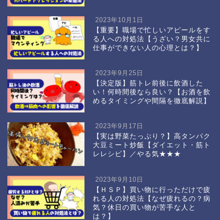
2023年10月1日
【重要】職場で忙しいアピールをす
る人への対処法【うざい？男女共に
仕事ができない人の心理とは？】
2023年9月25日
【決定版】筋トレ前後に飲酒した
い！何時間後なら良い？【お酒を飲
めるタイミングや間隔を徹底解説】
2023年9月17日
【実は野菜たっぷり？】高タンパク
大豆ミート炒飯【ダイエット・筋ト
レレシピ】／やる気★★★
2023年9月10日
【ＨＳＰ】買い物に行っただけで疲
れる人の対処法【なぜ疲れるの？病
気？休日の買い物が苦手な人と
は？】