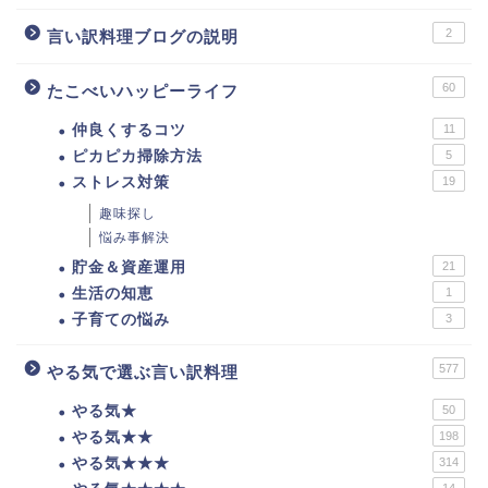
2
言い訳料理ブログの説明
60
たこべいハッピーライフ
仲良くするコツ
11
ピカピカ掃除方法
5
ストレス対策
19
趣味探し
悩み事解決
貯金＆資産運用
21
生活の知恵
1
子育ての悩み
3
577
やる気で選ぶ言い訳料理
やる気★
50
やる気★★
198
やる気★★★
314
14