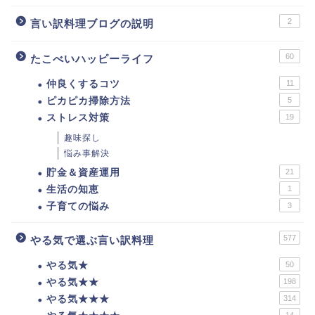
2
言い訳料理ブログの説明
60
たこべいハッピーライフ
仲良くするコツ
11
ピカピカ掃除方法
5
ストレス対策
19
趣味探し
悩み事解決
貯金＆資産運用
21
生活の知恵
1
子育ての悩み
3
577
やる気で選ぶ言い訳料理
やる気★
50
やる気★★
198
やる気★★★
314
14