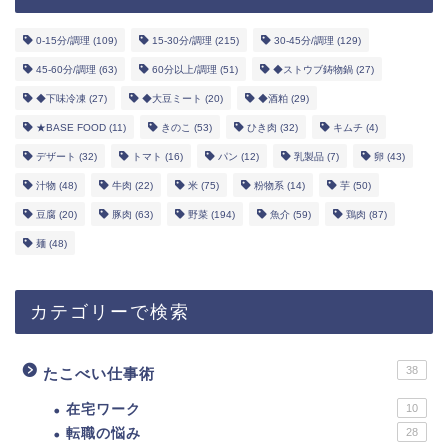
0-15分/調理
(109)
15-30分/調理
(215)
30-45分/調理
(129)
45-60分/調理
(63)
60分以上/調理
(51)
◆ストウブ鋳物鍋
(27)
◆下味冷凍
(27)
◆大豆ミート
(20)
◆酒粕
(29)
★BASE FOOD
(11)
きのこ
(53)
ひき肉
(32)
キムチ
(4)
デザート
(32)
トマト
(16)
パン
(12)
乳製品
(7)
卵
(43)
汁物
(48)
牛肉
(22)
米
(75)
粉物系
(14)
芋
(50)
豆腐
(20)
豚肉
(63)
野菜
(194)
魚介
(59)
鶏肉
(87)
麺
(48)
カテゴリーで検索
38
たこべい仕事術
在宅ワーク
10
転職の悩み
28