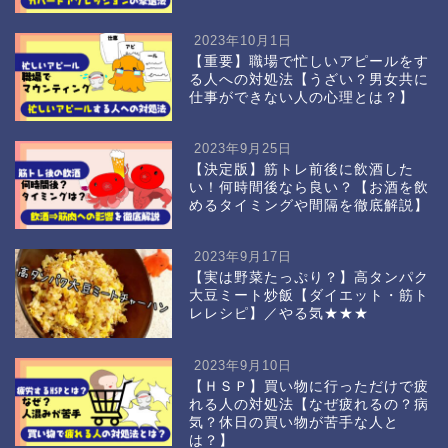
2023年10月1日
【重要】職場で忙しいアピールをす
る人への対処法【うざい？男女共に
仕事ができない人の心理とは？】
2023年9月25日
【決定版】筋トレ前後に飲酒した
い！何時間後なら良い？【お酒を飲
めるタイミングや間隔を徹底解説】
2023年9月17日
【実は野菜たっぷり？】高タンパク
大豆ミート炒飯【ダイエット・筋ト
レレシピ】／やる気★★★
2023年9月10日
【ＨＳＰ】買い物に行っただけで疲
れる人の対処法【なぜ疲れるの？病
気？休日の買い物が苦手な人と
は？】