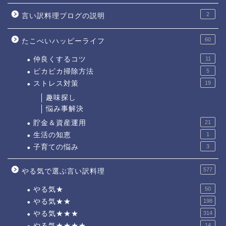
2
言い訳料理ブログの説明
60
たこべいハッピーライフ
仲良くするコツ
11
ピカピカ掃除方法
5
ストレス対策
19
趣味探し
悩み事解決
貯金＆資産運用
21
生活の知恵
1
子育ての悩み
3
577
やる気で選ぶ言い訳料理
やる気★
50
やる気★★
198
やる気★★★
314
やる気★★★★
14