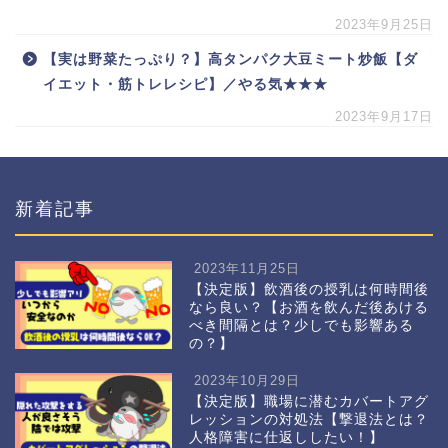
2023年9月25日
【実は野菜たっぷり？】高タンパク大豆ミート炒飯【ダ
イエット・筋トレレシピ】／やる気★★★
2023年9月17日
新着記事
2023年11月25日
【決定版】飲酒後の授乳は何時間後
なら良い？【お酒を飲んだ後あける
べき間隔とは？少しでも影響ある
の？】
2023年10月29日
【決定版】職場に潜むカバートアグ
レッションの対処法【撃退法とは？
人格障害に仕返ししたい！】