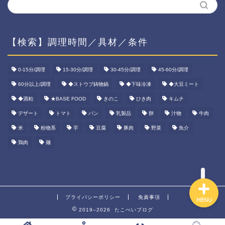
【検索】調理時間／具材／条件
ホーム
0-15分/調理
15-30分/調理
30-45分/調理
45-60分/調理
60分以上/調理
◆ストウブ鋳物鍋
◆下味冷凍
◆大豆ミート
資産運用
◆酒粕
★BASE FOOD
きのこ
ひき肉
キムチ
ダイエット
デザート
トマト
パン
乳製品
卵
汁物
牛肉
米
粉物系
芋
豆腐
豚肉
野菜
魚介
宅食ご飯
鶏肉
麺
プライバシーポリシー
免責事項
MENU
2019–2026 たこべいブログ